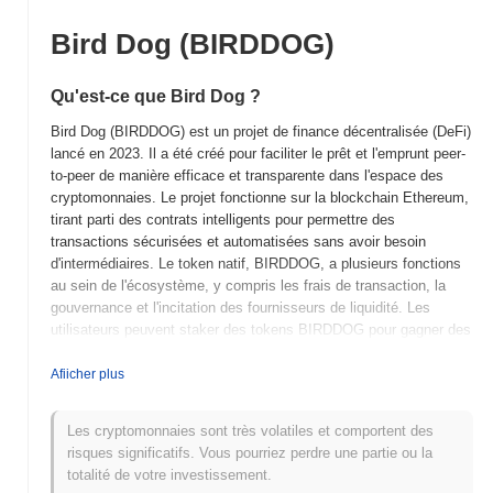
Bird Dog (BIRDDOG)
Qu'est-ce que Bird Dog ?
Bird Dog (BIRDDOG) est un projet de finance décentralisée (DeFi)
lancé en 2023. Il a été créé pour faciliter le prêt et l'emprunt peer-
to-peer de manière efficace et transparente dans l'espace des
cryptomonnaies. Le projet fonctionne sur la blockchain Ethereum,
tirant parti des contrats intelligents pour permettre des
transactions sécurisées et automatisées sans avoir besoin
d'intermédiaires. Le token natif, BIRDDOG, a plusieurs fonctions
au sein de l'écosystème, y compris les frais de transaction, la
gouvernance et l'incitation des fournisseurs de liquidité. Les
utilisateurs peuvent staker des tokens BIRDDOG pour gagner des
récompenses et participer aux processus décisionnels concernant
les mises à jour et les changements du protocole. Bird Dog se
Afiicher plus
distingue par son approche innovante de l'évaluation des risques
dans le prêt, utilisant des algorithmes avancés pour évaluer la
Les cryptomonnaies sont très volatiles et comportent des
solvabilité des emprunteurs sur la base de données on-chain.
risques significatifs. Vous pourriez perdre une partie ou la
Cette caractéristique unique positionne Bird Dog comme un
totalité de votre investissement.
acteur significatif dans le paysage DeFi, visant à améliorer