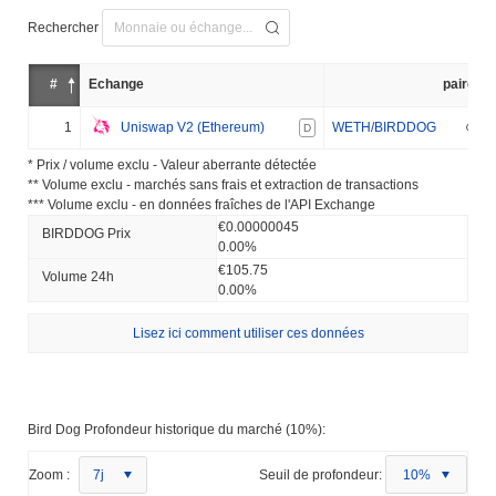
Rechercher
#
Échange
paire
1
Uniswap V2 (Ethereum)
WETH/BIRDDOG
D
* Prix ​​/ volume exclu - Valeur aberrante détectée
** Volume exclu - marchés sans frais et extraction de transactions
*** Volume exclu - en données fraîches de l'API Exchange
€0.00000045
BIRDDOG Prix ​​
0.00%
€105.75
Volume 24h
0.00%
Lisez ici comment utiliser ces données
Bird Dog Profondeur historique du marché (10%):
Zoom :
7j
Seuil de profondeur:
10%