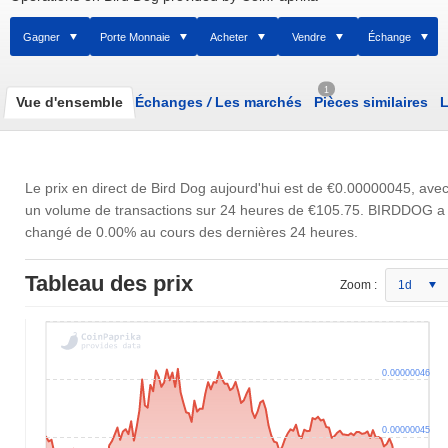
Gagner
Porte Monnaie
Acheter
Vendre
Échange
1
Vue d'ensemble
Échanges
/
Les marchés
Pièces similaires
L
Le prix en direct de Bird Dog aujourd'hui est de
€0.00000045
, ave
un volume de transactions sur 24 heures de
€105.75
. BIRDDOG a
changé de 0.00% au cours des dernières 24 heures.
Tableau des prix
Zoom :
1d
0.00000046
0.00000045