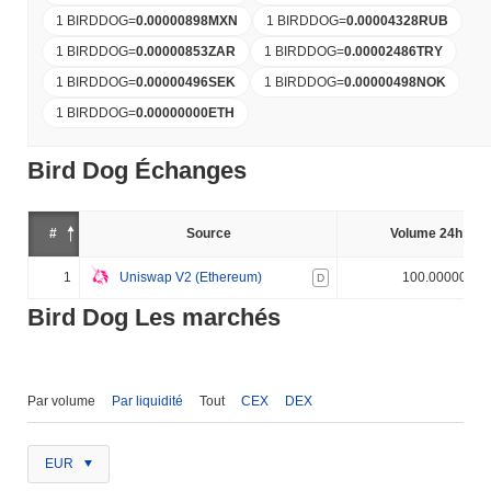
1 BIRDDOG
=
0.00000898
MXN
1 BIRDDOG
=
0.00004328
RUB
1 BIRDDOG
=
0.00000853
ZAR
1 BIRDDOG
=
0.00002486
TRY
1 BIRDDOG
=
0.00000496
SEK
1 BIRDDOG
=
0.00000498
NOK
1 BIRDDOG
=
0.00000000
ETH
Bird Dog Échanges
#
Source
Volume 24h (%)
1
Uniswap V2 (Ethereum)
100.000000%
D
Bird Dog Les marchés
Par volume
Par liquidité
Tout
CEX
DEX
EUR