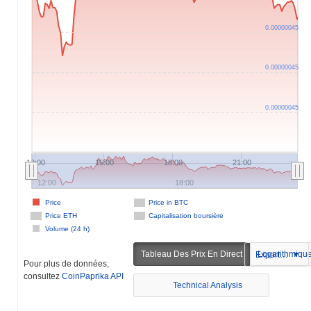
0.00000045
0.00000045
0.00000045
12:00
15:00
18:00
21:00
12:00
18:00
Price
Price in BTC
Price ETH
Capitalisation boursière
Volume (24 h)
Tableau Des Prix En Direct
Logarithmiqu
Exportation
Pour plus de données,
consultez
CoinPaprika API
Technical Analysis