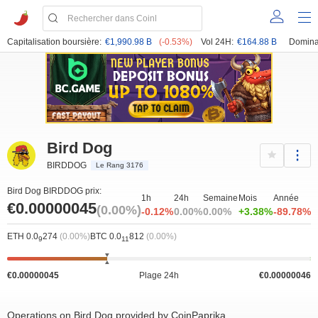
Capitalisation boursière:
€1,990.98 B
(-0.53%)
Vol 24H:
€164.88 B
Domina
Bird Dog
BIRDDOG
Le Rang 3176
Bird Dog BIRDDOG prix:
1h
24h
Semaine
Mois
Année
€0.00000045
(0.00%)
-0.12%
0.00%
0.00%
+3.38%
-89.78%
ETH 0.0
274
(0.00%)
BTC 0.0
812
(0.00%)
9
11
€0.00000045
Plage 24h
€0.00000046
Operations on Bird Dog provided by CoinPaprika