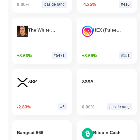
0.00%
-4.25%
pas de rang
#416
The White Bull
HEX (Pulsechain)
+8.66%
+8.69%
#5471
#151
XRP
XXXAi
-2.83%
0.00%
#6
pas de rang
Bangsat 666
Bitcoin Cash