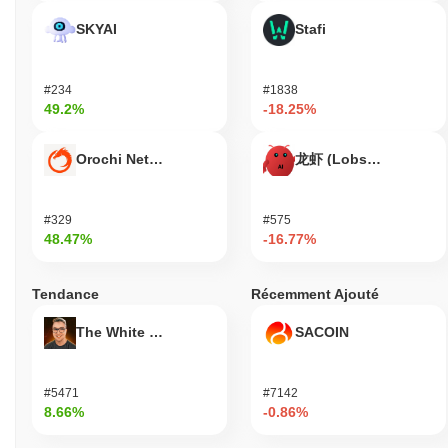
communauté dynamique.
SKYAI
Stafi
Bird Dog est-il toujours actif ou pertinent ?
Bird Dog reste actif avec des mises à jour récentes, y compris
une sortie significative en septembre 2023 qui a introduit de
#234
#1838
49.2%
-18.25%
nouvelles fonctionnalités visant à améliorer l'engagement des
utilisateurs et la fonctionnalité. L'équipe de développement a
constamment poussé des mises à jour pour améliorer la
Orochi Network
龙虾 (Lobster)
performance et la sécurité de la plateforme, avec plusieurs mises
à niveau de version déployées au cours des derniers mois.
Actuellement, Bird Dog se concentre sur l'expansion de son
#329
#575
écosystème grâce à des partenariats stratégiques et des
48.47%
-16.77%
intégrations avec d'autres plateformes, qui ont été annoncés dans
des propositions de gouvernance récentes. Ces collaborations
visent à améliorer l'utilité de Bird Dog dans le paysage plus large
Tendance
Récemment Ajouté
des cryptomonnaies. De plus, le projet a maintenu une présence
sur plusieurs lieux de trading, indiquant une activité de marché
The White Bull
SACOIN
continue et un intérêt des utilisateurs. Les canaux de médias
sociaux restent actifs, avec des mises à jour régulières et des
efforts d'engagement communautaire, soutenant davantage sa
#5471
#7142
pertinence sur le marché. Dans l'ensemble, ces indicateurs
8.66%
-0.86%
confirment que Bird Dog est toujours un acteur actif et pertinent