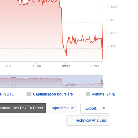
0.4325
0.43
0.4275
0.425
12:00
15:00
18:00
21:00
12:00
18:00
ce in BTC
Capitalisation boursière
Volume (24 h)
ableau Des Prix En Direct
Logarithmique
Exportation
Technical Analysis