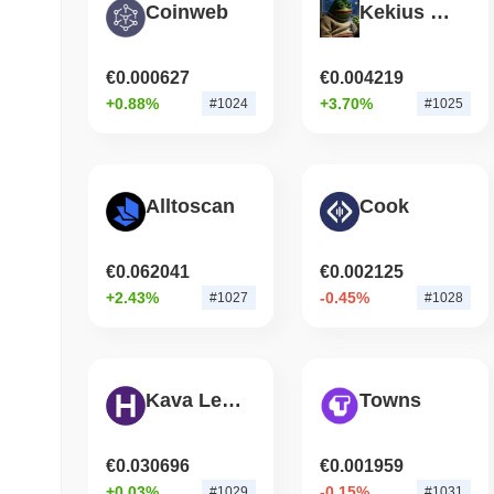
Coinweb
Kekius Maximus
€0.000627
€0.004219
+0.88%
+3.70%
#1024
#1025
Alltoscan
Cook
€0.062041
€0.002125
+2.43%
-0.45%
#1027
#1028
Kava Lend
Towns
€0.030696
€0.001959
+0.03%
-0.15%
#1029
#1031