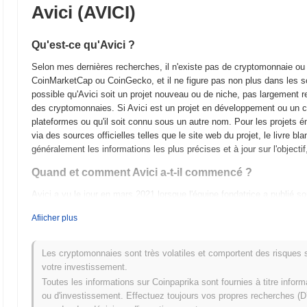
Avici (AVICI)
Qu'est-ce qu'Avici ?
Selon mes dernières recherches, il n'existe pas de cryptomonnaie ou 
CoinMarketCap ou CoinGecko, et il ne figure pas non plus dans les sou
possible qu'Avici soit un projet nouveau ou de niche, pas largement 
des cryptomonnaies. Si Avici est un projet en développement ou un con
plateformes ou qu'il soit connu sous un autre nom. Pour les projets ém
via des sources officielles telles que le site web du projet, le livre b
généralement les informations les plus précises et à jour sur l'objectif
Quand et comment Avici a-t-il commencé ?
Avici a vu le jour en mars 2021 lorsque l'équipe fondatrice a publié son
L'objectif du projet était de créer une plateforme décentralisée axée s
Afiicher plus
blockchain. Suite à la publication du livre blanc, Avici a lancé son t
utilisateurs d'explorer ses fonctionnalités. Le mainnet a ensuite été 
une blockchain pleinement opérationnelle. Les efforts de développeme
Les cryptomonnaies sont très volatiles et comportent des risques sig
infrastructure robuste et la promotion de l'engagement communautaire. L
votre investissement.
d'un modèle de lancement équitable en octobre 2021, visant à garanti
Toutes les informations sur Coinpaprika sont fournies à titre infor
adoption généralisée. Ces étapes fondamentales ont préparé le terrai
ou d'investissement. Effectuez toujours vos propres recherches (DY
écosystème.