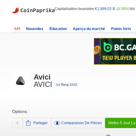
Capitalisation boursière:
€1,999.02 B
(0.58%)
Vol
API
Nouvelles
Éducation
Aperçu du marché
Points forts
Avici
AVICI
Le Rang 1023
Options :
Partager
Comparaison De Pièces
Mettre À Jour La