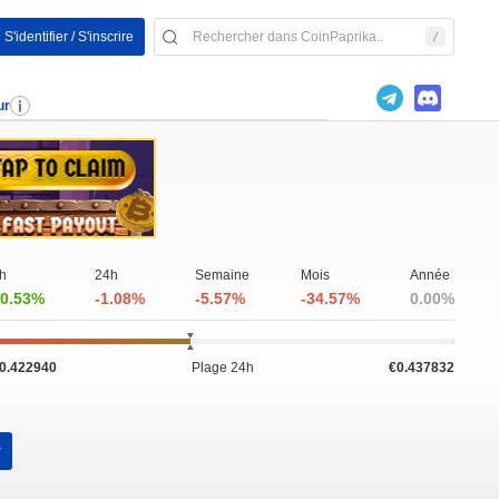
S'identifier / S'inscrire
ur
h
24h
Semaine
Mois
Année
0.53%
-1.08%
-5.57%
-34.57%
0.00%
0.422940
Plage 24h
€0.437832