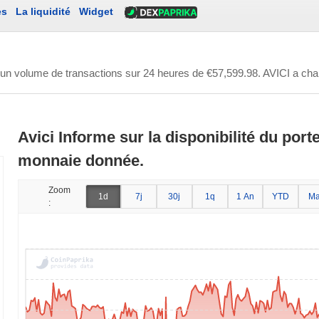
es
La liquidité
Widget
 un volume de transactions sur 24 heures de
€57,599.98
. AVICI a ch
Avici Informe sur la disponibilité du port
monnaie donnée.
Zoom
1d
7j
30j
1q
1 An
YTD
Ma
: