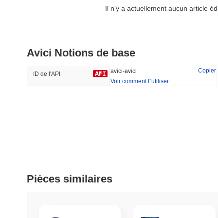
Il n'y a actuellement aucun article 
DAO Maker Token
Orochi Network
Avici Notions de base
#1009
#360
32.16%
-17.78%
Copier
avici-avici
ID de l'API
Voir comment l''utiliser
Tendance
Récemment Ajouté
HEX (Pulsechain)
SACOIN
#139
#10060
17.08%
1.14%
Pièces similaires