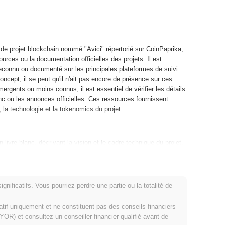
de projet blockchain nommé "Avici" répertorié sur CoinPaprika,
rces ou la documentation officielles des projets. Il est
reconnu ou documenté sur les principales plateformes de suivi
cept, il se peut qu'il n'ait pas encore de présence sur ces
ergents ou moins connus, il est essentiel de vérifier les détails
lanc ou les annonces officielles. Ces ressources fournissent
, la technologie et la tokenomics du projet.
 livre blanc, décrivant la vision et le cadre technique du projet.
ur l'amélioration de l'expérience utilisateur dans l'écosystème
estnet en juin 2021, permettant aux développeurs et aux premiers
lancé en septembre 2021, marquant la transition du projet vers
nt initiaux se sont concentrés sur l'établissement d'une
nificatifs. Vous pourriez perdre une partie ou la totalité de
a distribution initiale des tokens Avici a eu lieu par le biais
r un accès équitable pour les participants et à promouvoir une
matif uniquement et ne constituent pas des conseils financiers
n pour la croissance d'Avici et le développement de son
OR) et consultez un conseiller financier qualifié avant de