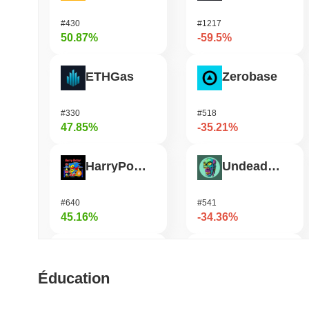
#430
#1217
50.87%
-59.5%
ETHGas
Zerobase
#330
#518
47.85%
-35.21%
HarryPotterObamaSonic10Inu (ETH)
Undeads Games
#640
#541
45.16%
-34.36%
Biconomy
Bless
Éducation
#341
#459
32.69%
-29.89%