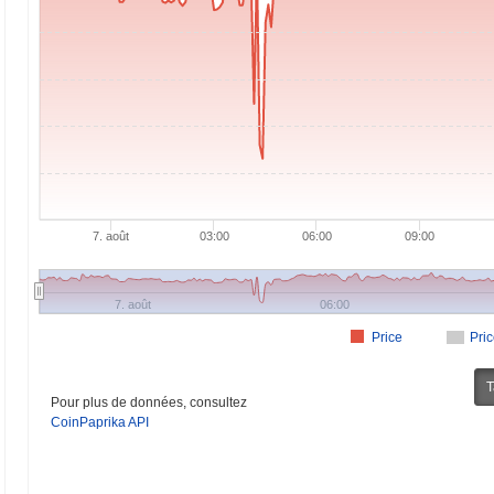
7. août
03:00
06:00
09:00
7. août
06:00
Price
Pri
T
Pour plus de données, consultez
CoinPaprika API