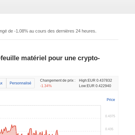
angé de -1.08% au cours des dernières 24 heures.
efeuille matériel pour une crypto-
Changement de prix :
High:
EUR 0.437832
x
Personnalisé
-1.34%
Low:
EUR 0.422940
Price
0.4375
0.435