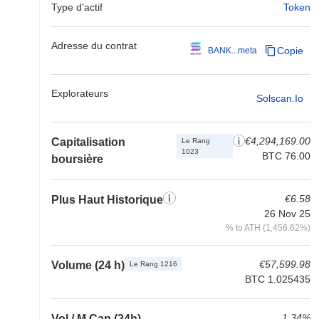
Type d'actif
Token
Adresse du contrat
Copie
BANK...meta
Explorateurs
Solscan.io
€4,294,169.00
Capitalisation
Le Rang
1023
BTC 76.00
boursière
€6.58
Plus Haut Historique
26 Nov 25
% to ATH (1,456.62%)
€57,599.98
Volume (24 h)
Le Rang 1216
BTC 1.025435
1.34%
Vol / M Cap (24h)