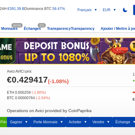
 24H:
€391.39 B
Dominance BTC:
56.47%
Français
EUR
60746
372
Monnaies
Échanges
TransparencyTransparency
Ajouter / Mettre à jo
Avici AVICI prix:
1
€0.429417
(-1.08%)
+
ETH 0.000259
(-1.80%)
BTC 0.00000764
(-2.04%)
€
Operations on Avici provided by CoinPaprika
 Pièce
Gagner
Porte Monnaie
Acheter
Vendre
Échange