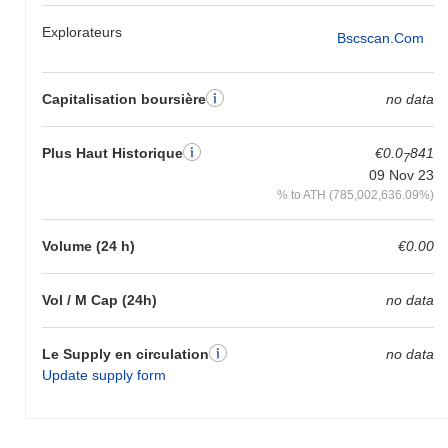
Explorateurs
Bscscan.com
Capitalisation boursière
no data
Plus Haut Historique
€0.0
841
7
09 Nov 23
% to ATH (785,002,636.09%)
Volume (24 h)
€0.00
Vol / M Cap (24h)
no data
Le Supply en circulation
no data
Update supply form