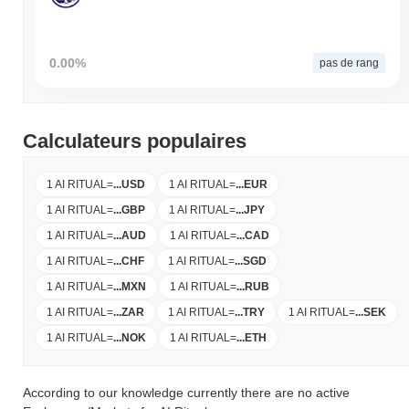
0.00%
pas de rang
Calculateurs populaires
1 AI RITUAL
=
...
USD
1 AI RITUAL
=
...
EUR
1 AI RITUAL
=
...
GBP
1 AI RITUAL
=
...
JPY
1 AI RITUAL
=
...
AUD
1 AI RITUAL
=
...
CAD
1 AI RITUAL
=
...
CHF
1 AI RITUAL
=
...
SGD
1 AI RITUAL
=
...
MXN
1 AI RITUAL
=
...
RUB
1 AI RITUAL
=
...
ZAR
1 AI RITUAL
=
...
TRY
1 AI RITUAL
=
...
SEK
1 AI RITUAL
=
...
NOK
1 AI RITUAL
=
...
ETH
According to our knowledge currently there are no active