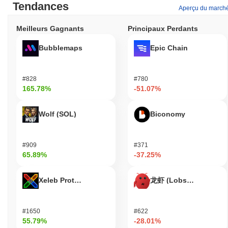
Tendances
Aperçu du march
Meilleurs Gagnants
Principaux Perdants
Bubblemaps
Epic Chain
#828
#780
165.78%
-51.07%
Wolf (SOL)
Biconomy
#909
#371
65.89%
-37.25%
Xeleb Protocol
龙虾 (Lobster)
#1650
#622
55.79%
-28.01%