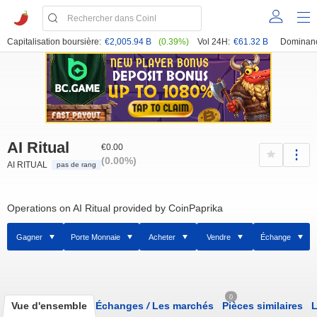
Capitalisation boursière:
€2,005.94 B
(0.39%)
Vol 24H:
€61.32 B
Dominan
AI Ritual
€0.00
(0.00%)
AI RITUAL
pas de rang
Operations on AI Ritual provided by CoinPaprika
Gagner
Porte Monnaie
Acheter
Vendre
Échange
0
Vue d'ensemble
Échanges
/
Les marchés
Pièces similaires
L