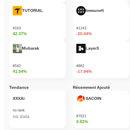
TUTORIAL
Immunefi
#163
#1243
42.37%
-25.44%
Mubarak
Layer3
#542
#882
41.54%
-17.94%
Tendance
Récemment Ajouté
XXXAi
SACOIN
no rank
no data
#7621
0.92%