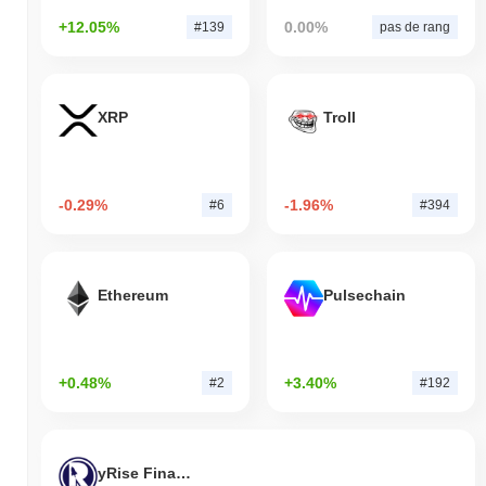
+12.05%
0.00%
#139
pas de rang
XRP
Troll
-0.29%
-1.96%
#6
#394
Ethereum
Pulsechain
+0.48%
+3.40%
#2
#192
yRise Finance