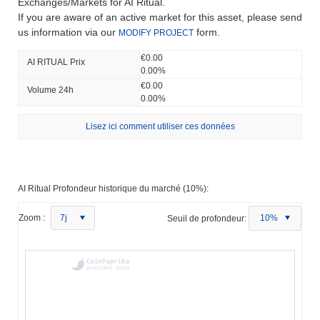
Exchanges/Markets for AI Ritual.
If you are aware of an active market for this asset, please send
us information via our
form.
MODIFY PROJECT
€0.00
AI RITUAL Prix ​​
0.00%
€0.00
Volume 24h
0.00%
Lisez ici comment utiliser ces données
AI Ritual Profondeur historique du marché (10%):
Zoom :
7j
Seuil de profondeur:
10%