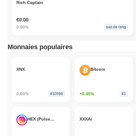
Rich Captain
€0.00
0.00%
pas de rang
Monnaies populaires
XNX
Bitcoin
0.00%
+0.45%
#10598
#1
HEX (Pulsechain)
XXXAi