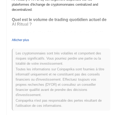
plateformes d'échange de cryptomonnaies centralized and
decentralized.
Quel est le volume de trading quotidien actuel de
AI Ritual ?
Au cours des dernières 24 heures, le volume de trading de AI
Ritual s'élève à
€0.00
.
Afiicher plus
Quel est l'historique de la fourchette de prix de AI
Ritual ?
Les cryptomonnaies sont très volatiles et comportent des
risques significatifs. Vous pourriez perdre une partie ou la
Plus Haut Historique (ATH) :
€0.0
841
7
totalité de votre investissement.
Plus Bas Historique (ATL) :
€0.00
Toutes les informations sur Coinpaprika sont fournies à titre
informatif uniquement et ne constituent pas des conseils
AI Ritual se négocie actuellement
~100.00%
en dessous de son
financiers ou d'investissement. Effectuez toujours vos
ATH .
propres recherches (DYOR) et consultez un conseiller
financier qualifié avant de prendre des décisions
Comment AI Ritual performe-t-il par rapport au
d'investissement.
marché crypto plus large ?
Coinpaprika n'est pas responsable des pertes résultant de
Au cours des 7 derniers jours, AI Ritual a a gagné
0.00%
, sous-
l'utilisation de ces informations.
performant le marché crypto global qui a affiché un gain de
0.39%
. Cela indique un retard temporaire dans l'action des prix de