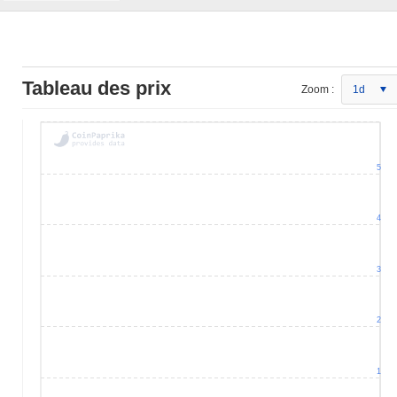
Tableau des prix
Zoom :
1d
5
4
3
2
1