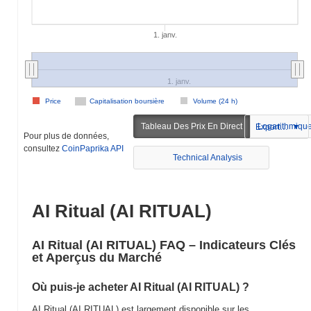
1. janv.
1. janv.
Price
Capitalisation boursière
Volume (24 h)
Tableau Des Prix En Direct
Logarithmiqu
Exportation
Pour plus de données,
consultez
CoinPaprika API
Technical Analysis
AI Ritual (AI RITUAL)
AI Ritual (AI RITUAL) FAQ – Indicateurs Clés
et Aperçus du Marché
Où puis-je acheter AI Ritual (AI RITUAL) ?
AI Ritual (AI RITUAL) est largement disponible sur les