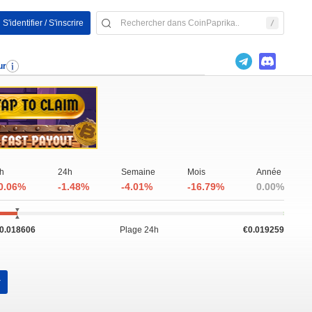
S'identifier / S'inscrire
ur
h
24h
Semaine
Mois
Année
0.06%
-1.48%
-4.01%
-16.79%
0.00%
0.018606
Plage 24h
€0.019259