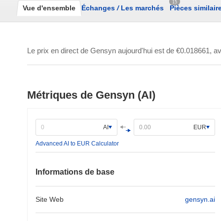
15
Vue d'ensemble
Échanges
/
Les marchés
Pièces similair
Le prix en direct de Gensyn aujourd'hui est de
€0.018661
, a
Métriques de Gensyn (AI)
AI
EUR
Advanced AI to EUR Calculator
Informations de base
Site Web
gensyn.ai