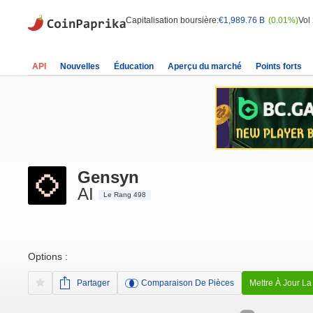
Capitalisation boursière:
€1,989.76 B
(0.01%)
Vol
API
Nouvelles
Éducation
Aperçu du marché
Points forts
Gensyn
AI
Le Rang 498
Options :
Partager
Comparaison De Pièces
Mettre À Jour La