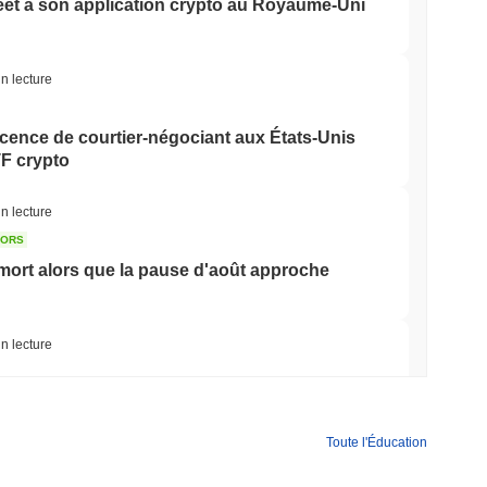
eet à son application crypto au Royaume-Uni
n lecture
icence de courtier-négociant aux États-Unis
TF crypto
n lecture
TORS
mort alors que la pause d'août approche
n lecture
urse bancaire pour tokeniser les dépôts
Toute l'Éducation
n lecture