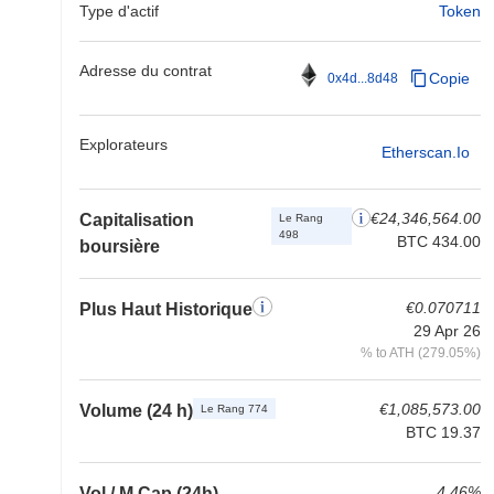
Type d'actif
Token
Adresse du contrat
Copie
0x4d...8d48
Explorateurs
Etherscan.io
€24,346,564.00
Capitalisation
Le Rang
498
BTC 434.00
boursière
€0.070711
Plus Haut Historique
29 Apr 26
% to ATH (279.05%)
€1,085,573.00
Volume (24 h)
Le Rang 774
BTC 19.37
4.46%
Vol / M Cap (24h)