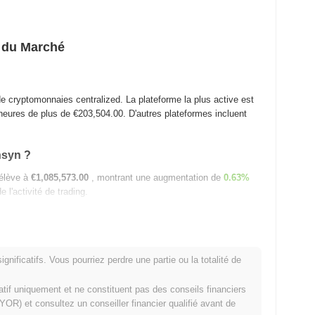
s du Marché
e cryptomonnaies centralized. La plateforme la plus active est
 heures de plus de
€203,504.00
. D'autres plateformes incluent
nsyn ?
'élève à
€1,085,573.00
, montrant une augmentation de
0.63%
 l'activité de trading.
yn ?
nificatifs. Vous pourriez perdre une partie ou la totalité de
matif uniquement et ne constituent pas des conseils financiers
OR) et consultez un conseiller financier qualifié avant de
syn ?