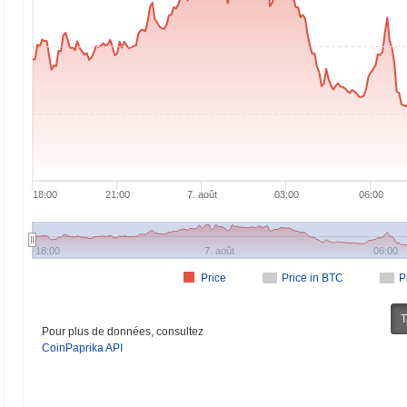
18:00
21:00
7. août
03:00
06:00
18:00
7. août
06:00
Price
Price in BTC
P
T
Pour plus de données, consultez
CoinPaprika API