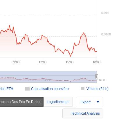
0.019
0.0188
09:00
12:00
15:00
18:00
12:00
18:00
rice ETH
Capitalisation boursière
Volume (24 h)
ableau Des Prix En Direct
Logarithmique
Exportation
Technical Analysis