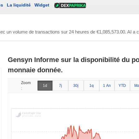
es
La liquidité
Widget
vec un volume de transactions sur 24 heures de
€1,085,573.00
. AI a
Gensyn Informe sur la disponibilité du po
monnaie donnée.
Zoom
1d
7j
30j
1q
1 An
YTD
Ma
: