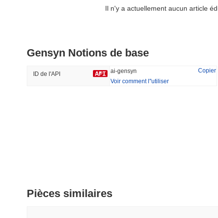
Il n'y a actuellement aucun article 
Not in Employment, Education, or Training
Cartesi
Gensyn Notions de base
#549
#546
35.65%
-20.49%
Copier
ai-gensyn
ID de l'API
Voir comment l''utiliser
Tendance
Récemment Ajouté
HEX (Pulsechain)
SACOIN
#142
#10018
15.34%
2.08%
Pièces similaires