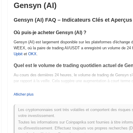
Gensyn (AI)
Gensyn (AI) FAQ – Indicateurs Clés et Aperçu
Où puis-je acheter Gensyn (AI) ?
Gensyn (AI) est largement disponible sur les plateformes d'échange d
WEEX, où la paire de trading AI/USDT a enregistré un volume de 24
Upbit
et
OKX
.
Quel est le volume de trading quotidien actuel de Ge
Au cours des dernières 24 heures, le volume de trading de Gensyn s
par rapport à la veille. Cela suggère une augmentation à court terme de
Quel est l'historique de la fourchette de prix de Gens
Afiicher plus
Plus Haut Historique (ATH) :
€0.070711
Plus Bas Historique (ATL) :
NaN
Les cryptomonnaies sont très volatiles et comportent des risques sig
votre investissement.
Gensyn se négocie actuellement
~73.62%
en dessous de son ATH .
Toutes les informations sur Coinpaprika sont fournies à titre infor
ou d'investissement. Effectuez toujours vos propres recherches (DY
Quelle est la capitalisation boursière actuelle de Gen