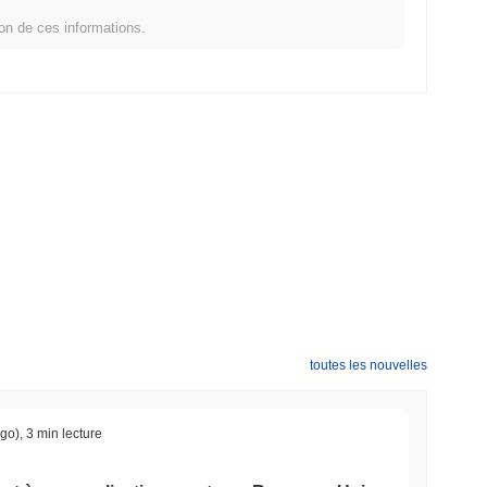
ion de ces informations.
le classant #498 mondial par taille de marché. Ce chiffre est
s AI.
 crypto plus large ?
rformant le marché crypto global qui a affiché un gain de
0.01%
.
pport à la dynamique du marché plus large.
toutes les nouvelles
ago)
,
3 min lecture