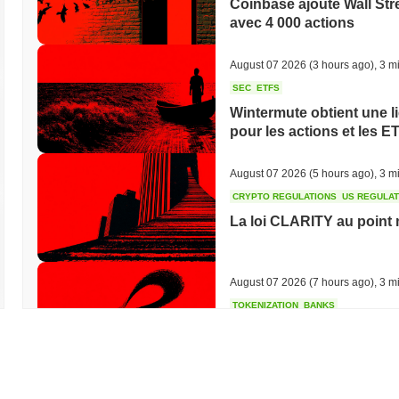
Coinbase ajoute Wall Str
avec 4 000 actions
August 07 2026
(3 hours ago)
,
3 mi
SEC
ETFS
Wintermute obtient une l
pour les actions et les E
August 07 2026
(5 hours ago)
,
3 mi
CRYPTO REGULATIONS
US REGULA
La loi CLARITY au point 
August 07 2026
(7 hours ago)
,
3 mi
TOKENIZATION
BANKS
Wells Fargo rejoint la co
August 07 2026
(9 hours ago)
,
3 mi