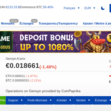
 24H:
€131.53 B
Dominance BTC:
56.40%
Français
EUR
60741
373
Monnaies
Échanges
TransparencyTransparency
Ajouter / Mettre à jo
Gensyn AI prix:
1
€0.018661
(-1.48%)
-
ETH 0.000011
(-1.87%)
BTC 0.00000033
(-2.11%)
€
Operations on Gensyn provided by CoinPaprika
 Pièce
Gagner
Porte Monnaie
Acheter
Vendre
Échange