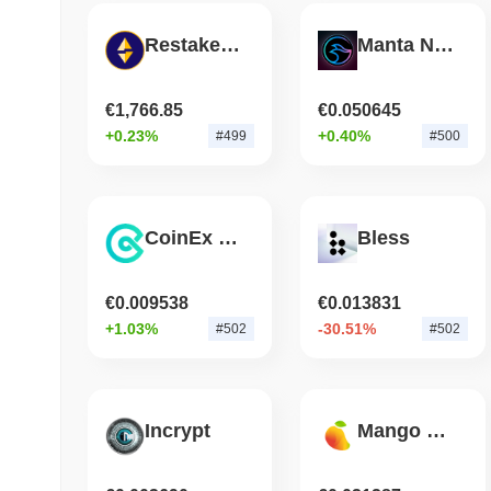
Restaked Swell ETH
Manta Network
€1,766.85
€0.050645
+0.23%
+0.40%
#499
#500
CoinEx Token
Bless
€0.009538
€0.013831
+1.03%
-30.51%
#502
#502
Incrypt
Mango Markets