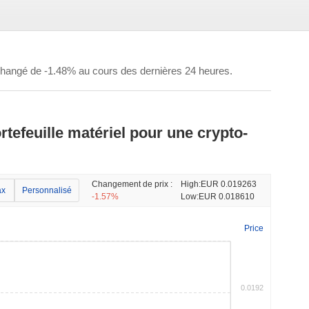
 changé de -1.48% au cours des dernières 24 heures.
rtefeuille matériel pour une crypto-
Changement de prix :
High:
EUR 0.019263
x
Personnalisé
-1.57%
Low:
EUR 0.018610
Price
0.0192