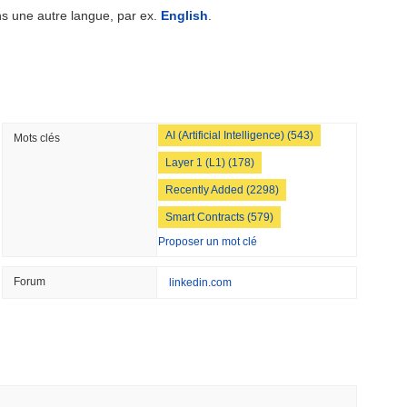
ns une autre langue, par ex.
English
.
dollars alors que le géant de la logistique AZ-
 stablecoin en yen
min lecture
AI (Artificial Intelligence) (543)
Mots clés
l'équipe rouge de Bitcoin signale 85 bugs
Layer 1 (L1) (178)
our
Recently Added (2298)
min lecture
Smart Contracts (579)
Proposer un mot clé
 les envois de fonds en dollars en pouvoir
Visa
Forum
linkedin.com
lecture
ding de crypto-monnaies, mais limite les
00 $ par an