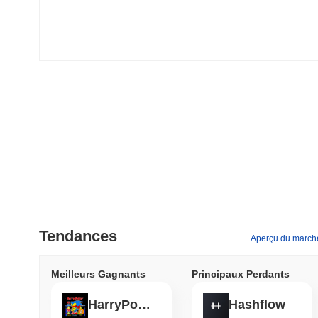
Tendances
Aperçu du march
Meilleurs Gagnants
Principaux Perdants
HarryPotterObamaSonic10Inu (ETH)
Hashflow