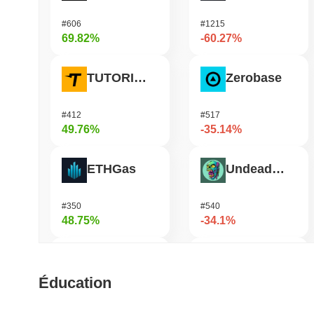
#606
#1215
69.82%
-60.27%
TUTORIAL
Zerobase
#412
#517
49.76%
-35.14%
ETHGas
Undeads Games
#350
#540
48.75%
-34.1%
Biconomy
Bless
Éducation
#342
#509
40.51%
-33.51%