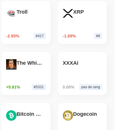
lecture
Troll
XRP
ts IA un portefeuille de stablecoin pour
-2.93%
-1.69%
#417
#6
lecture
 pont Bitcoin après que des attaquants IA ont
The White Bull
XXXAi
+9.81%
0.00%
#5331
pas de rang
Bitcoin Cash
Dogecoin