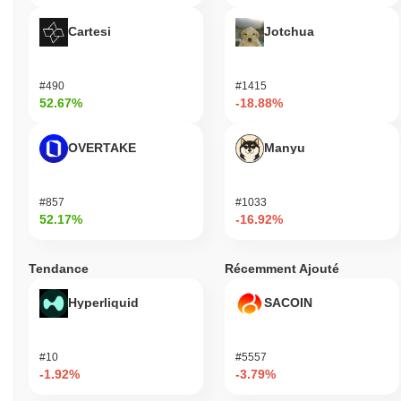
Cartesi
Jotchua
#490
#1415
52.67%
-18.88%
OVERTAKE
Manyu
#857
#1033
52.17%
-16.92%
Tendance
Récemment Ajouté
Hyperliquid
SACOIN
#10
#5557
-1.92%
-3.79%