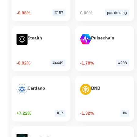
-0.98%
0.00%
#157
pas de rang
Stealth
Pulsechain
-0.02%
-1.78%
#4449
#208
Cardano
BNB
+7.22%
-1.32%
#17
#4