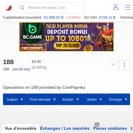
Capitalisation boursière:
€1,998.62 B
(-0.36%)
Vol 24H:
€159.11 B
Domina
188
€0.00
(0.00%)
188
pas de rang
Operations on 188 provided by CoinPaprika
Gagner
Porte Monnaie
Acheter
Vendre
Échange
0
Vue d'ensemble
Échanges
/
Les marchés
Pièces similaires
L