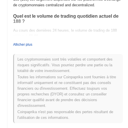
de cryptomonnaies centralized and decentralized.
Quel est le volume de trading quotidien actuel de
188 ?
Au cours des dernières 24 heures, le volume de trading de 188
s'élève à
€0.00
.
Afiicher plus
Quel est l'historique de la fourchette de prix de 188
?
Les cryptomonnaies sont très volatiles et comportent des
Plus Haut Historique (ATH) :
€39.89
risques significatifs. Vous pourriez perdre une partie ou la
Plus Bas Historique (ATL) :
€0.00
totalité de votre investissement.
Toutes les informations sur Coinpaprika sont fournies à titre
188 se négocie actuellement
~97.29%
en dessous de son ATH .
informatif uniquement et ne constituent pas des conseils
financiers ou d'investissement. Effectuez toujours vos
Comment 188 performe-t-il par rapport au marché
propres recherches (DYOR) et consultez un conseiller
crypto plus large ?
financier qualifié avant de prendre des décisions
Au cours des 7 derniers jours, 188 a a gagné
0.00%
, surpassant
d'investissement.
le marché crypto global qui a affiché une baisse de
0.36%
. Cela
Coinpaprika n'est pas responsable des pertes résultant de
indique une performance solide de l'action des prix de 188 par
l'utilisation de ces informations.
rapport à la dynamique du marché plus large.