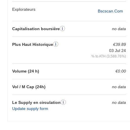
Explorateurs
Bscscan.com
Capitalisation boursière
no data
Plus Haut Historique
€39.89
03 Jul 24
% to ATH (3,588.76%)
Volume (24 h)
€0.00
Vol / M Cap (24h)
no data
Le Supply en circulation
no data
Update supply form