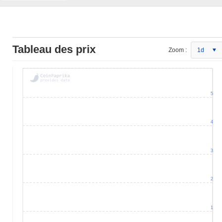
Tableau des prix
Zoom :
1d
5
4
3
2
1