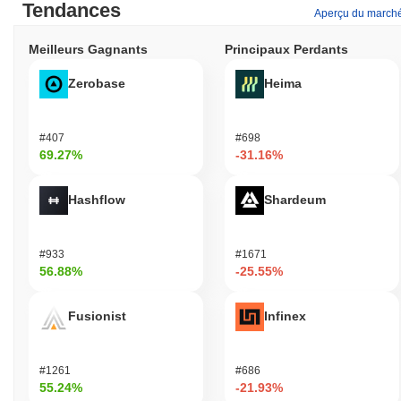
Tendances
Aperçu du march
Meilleurs Gagnants
Principaux Perdants
Zerobase
Heima
#407
#698
69.27%
-31.16%
Hashflow
Shardeum
#933
#1671
56.88%
-25.55%
Fusionist
Infinex
#1261
#686
55.24%
-21.93%