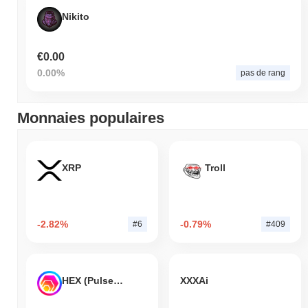
Nikito
€0.00
0.00%
pas de rang
Monnaies populaires
XRP
Troll
-2.82%
-0.79%
#6
#409
HEX (Pulsechain)
XXXAi