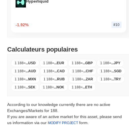
Hyperliquid
-1.92%
#10
Calculateurs populaires
1 188
=
...
USD
1 188
=
...
EUR
1 188
=
...
GBP
1 188
=
...
JPY
1 188
=
...
AUD
1 188
=
...
CAD
1 188
=
...
CHF
1 188
=
...
SGD
1 188
=
...
MXN
1 188
=
...
RUB
1 188
=
...
ZAR
1 188
=
...
TRY
1 188
=
...
SEK
1 188
=
...
NOK
1 188
=
...
ETH
According to our knowledge currently there are no active
Exchanges/Markets for 188.
If you are aware of an active market for this asset, please send
us information via our
form.
MODIFY PROJECT