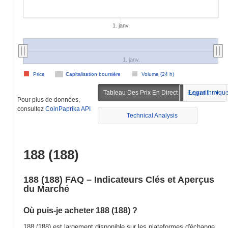
1. janv.
1. janv.
Price
Capitalisation boursière
Volume (24 h)
Tableau Des Prix En Direct
Logarithmiqu
Exportation
Pour plus de données,
consultez
CoinPaprika API
Technical Analysis
188 (188)
188 (188) FAQ – Indicateurs Clés et Aperçus
du Marché
Où puis-je acheter 188 (188) ?
188 (188) est largement disponible sur les plateformes d'échange