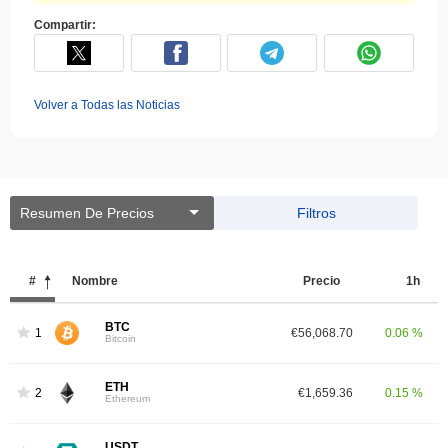
Compartir:
Volver a Todas las Noticias
Resumen De Precios
Filtros
#
Nombre
Precio
1h
BTC
1
€56,068.70
0.06 %
Bitcoin
ETH
2
€1,659.36
0.15 %
Ethereum
USDT