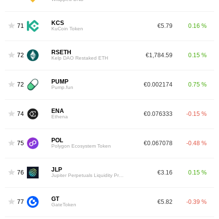
KCS
71
€5.79
0.16 %
KuCoin Token
RSETH
72
€1,784.59
0.15 %
Kelp DAO Restaked ETH
PUMP
72
€0.002174
0.75 %
Pump.fun
ENA
74
€0.076333
-0.15 %
Ethena
POL
75
€0.067078
-0.48 %
Polygon Ecosystem Token
JLP
76
€3.16
0.15 %
Jupiter Perpetuals Liquidity Provider Token
GT
77
€5.82
-0.39 %
GateToken