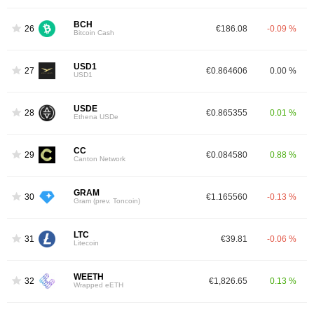
BCH
26
€186.08
-0.09 %
Bitcoin Cash
USD1
27
€0.864606
0.00 %
USD1
USDE
28
€0.865355
0.01 %
Ethena USDe
CC
29
€0.084580
0.88 %
Canton Network
GRAM
30
€1.165560
-0.13 %
Gram (prev. Toncoin)
LTC
31
€39.81
-0.06 %
Litecoin
WEETH
32
€1,826.65
0.13 %
Wrapped eETH