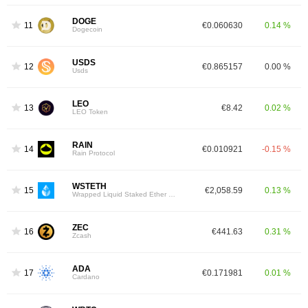
DOGE
11
€0.060630
0.14 %
Dogecoin
USDS
12
€0.865157
0.00 %
Usds
LEO
13
€8.42
0.02 %
LEO Token
RAIN
14
€0.010921
-0.15 %
Rain Protocol
WSTETH
15
€2,058.59
0.13 %
Wrapped Liquid Staked Ether 2.0
ZEC
16
€441.63
0.31 %
Zcash
ADA
17
€0.171981
0.01 %
Cardano