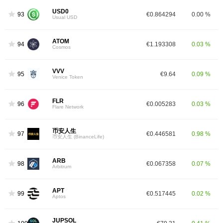
USD0
93
€0.864294
0.00 %
Usual USD
ATOM
94
€1.193308
0.03 %
Cosmos
VVV
95
€9.64
0.09 %
Venice Token
FLR
96
€0.005283
0.03 %
Flare Network
币安人生
97
€0.446581
0.98 %
币安人生 (BinanceLife)
ARB
98
€0.067358
0.07 %
Arbitrum
APT
99
€0.517445
0.02 %
Aptos
JUPSOL