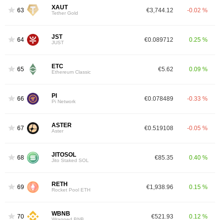
XAUT
63
€3,744.12
-0.02 %
Tether Gold
JST
64
€0.089712
0.25 %
JUST
ETC
65
€5.62
0.09 %
Ethereum Classic
PI
66
€0.078489
-0.33 %
Pi Network
ASTER
67
€0.519108
-0.05 %
Aster
JITOSOL
68
€85.35
0.40 %
Jito Staked SOL
RETH
69
€1,938.96
0.15 %
Rocket Pool ETH
WBNB
70
€521.93
0.12 %
Wrapped BNB