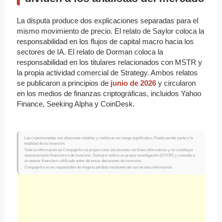
La disputa produce dos explicaciones separadas para el
mismo movimiento de precio. El relato de Saylor coloca la
responsabilidad en los flujos de capital macro hacia los
sectores de IA. El relato de Dorman coloca la
responsabilidad en los titulares relacionados con MSTR y
la propia actividad comercial de Strategy. Ambos relatos
se publicaron a principios de
junio de 2026
y circularon
en los medios de finanzas criptográficas, incluidos Yahoo
Finance, Seeking Alpha y CoinDesk.
Las criptomonedas son altamente volátiles y conllevan un riesgo significativo. Puede perder parte o la
totalidad de su inversión.
Toda la información en Coinpaprika se proporciona únicamente con fines informativos y no constituye
asesoramiento financiero o de inversión. Siempre realice su propia investigación (DYOR) y consulte a
un asesor financiero calificado antes de tomar decisiones de inversión.
Coinpaprika no es responsable de ninguna pérdida resultante del uso de esta información.