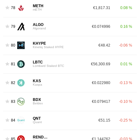
METH
78
€1,817.31
0.08 %
mETH
ALGO
79
€0.074996
0.16 %
Algorand
KHYPE
80
€48.42
-0.06 %
Kinetiq Staked HYPE
LBTC
81
€56,300.69
0.01 %
Lombard Staked BTC
KAS
82
€0.022980
-0.13 %
Kaspa
BDX
83
€0.079417
-0.10 %
Beldex
QNT
84
€51.15
-0.25 %
Quant
RENDER
85
€1.144762
-0.03 %