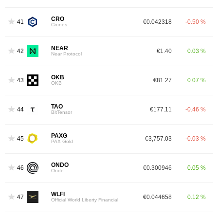
CRO
41
€0.042318
-0.50 %
Cronos
NEAR
42
€1.40
0.03 %
Near Protocol
OKB
43
€81.27
0.07 %
OKB
TAO
44
€177.11
-0.46 %
BitTensor
PAXG
45
€3,757.03
-0.03 %
PAX Gold
ONDO
46
€0.300946
0.05 %
Ondo
WLFI
47
€0.044658
0.12 %
Official World Liberty Financial