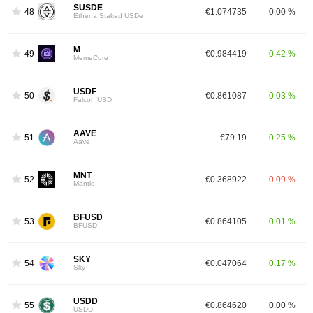
SUSDE
48
€1.074735
0.00 %
Ethena Staked USDe
M
49
€0.984419
0.42 %
MemeCore
USDF
50
€0.861087
0.03 %
Falcon USD
AAVE
51
€79.19
0.25 %
Aave
MNT
52
€0.368922
-0.09 %
Mantle
BFUSD
53
€0.864105
0.01 %
BFUSD
SKY
54
€0.047064
0.17 %
Sky
USDD
55
€0.864620
0.00 %
USDD