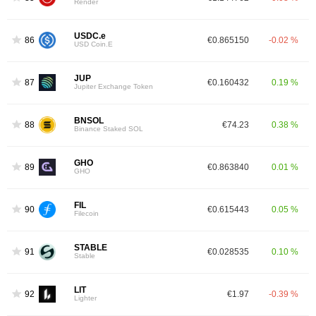
Render
USDC.e
86
€0.865150
-0.02 %
USD Coin.E
JUP
87
€0.160432
0.19 %
Jupiter Exchange Token
BNSOL
88
€74.23
0.38 %
Binance Staked SOL
GHO
89
€0.863840
0.01 %
GHO
FIL
90
€0.615443
0.05 %
Filecoin
STABLE
91
€0.028535
0.10 %
Stable
LIT
92
€1.97
-0.39 %
Lighter