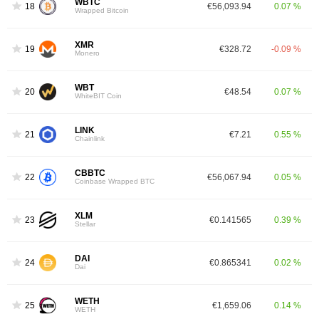
WBTC
18
€56,093.94
0.07 %
Wrapped Bitcoin
XMR
19
€328.72
-0.09 %
Monero
WBT
20
€48.54
0.07 %
WhiteBIT Coin
LINK
21
€7.21
0.55 %
Chainlink
CBBTC
22
€56,067.94
0.05 %
Coinbase Wrapped BTC
XLM
23
€0.141565
0.39 %
Stellar
DAI
24
€0.865341
0.02 %
Dai
WETH
25
€1,659.06
0.14 %
WETH