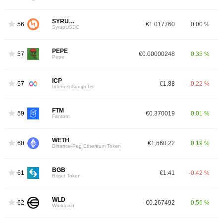
SYRUPUSDC
56
€1.017760
0.00 %
SyrupUSDC
PEPE
57
€0.00000248
0.35 %
Pepe
ICP
57
€1.88
-0.22 %
Internet Computer
FTM
59
€0.370019
0.01 %
Fantom
WETH
60
€1,660.22
0.19 %
Binance-Peg Ethereum Token
BGB
61
€1.41
-0.42 %
Bitget Token
WLD
62
€0.267492
0.56 %
Worldcoin