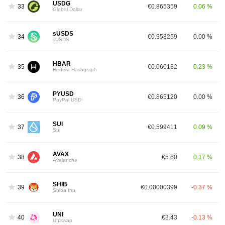
USDG
33
€0.865359
0.06 %
Global Dollar
sUSDS
34
€0.958259
0.00 %
sUSDS
HBAR
35
€0.060132
0.23 %
Hedera Hashgraph
PYUSD
36
€0.865120
0.00 %
PayPal USD
SUI
37
€0.599411
0.09 %
Sui
AVAX
38
€5.60
0.17 %
Avalanche
SHIB
39
€0.00000399
-0.37 %
Shiba Inu
UNI
40
€3.43
-0.13 %
Uniswap