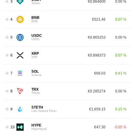
3
€0.864600
0.00 %
Tether
BNB
4
€521.46
0.07 %
BNB
USDC
5
€0.865253
0.00 %
USDC
XRP
6
€0.898373
0.07 %
XRP
SOL
7
€66.03
0.41 %
Solana
TRX
8
€0.285274
0.00 %
TRON
STETH
9
€1,659.15
0.15 %
Lido Staked Ether
HYPE
10
€47.30
-0.05 %
Hyperliquid