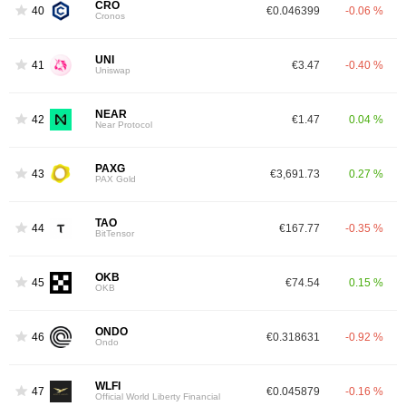
CRO
40
€0.046399
-0.06 %
Cronos
UNI
41
€3.47
-0.40 %
Uniswap
NEAR
42
€1.47
0.04 %
Near Protocol
PAXG
43
€3,691.73
0.27 %
PAX Gold
TAO
44
€167.77
-0.35 %
BitTensor
OKB
45
€74.54
0.15 %
OKB
ONDO
46
€0.318631
-0.92 %
Ondo
WLFI
47
€0.045879
-0.16 %
Official World Liberty Financial