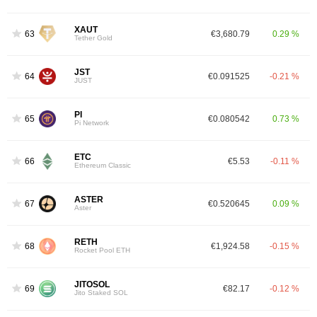
XAUT
63
€3,680.79
0.29 %
Tether Gold
JST
64
€0.091525
-0.21 %
JUST
PI
65
€0.080542
0.73 %
Pi Network
ETC
66
€5.53
-0.11 %
Ethereum Classic
ASTER
67
€0.520645
0.09 %
Aster
RETH
68
€1,924.58
-0.15 %
Rocket Pool ETH
JITOSOL
69
€82.17
-0.12 %
Jito Staked SOL