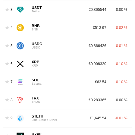
USDT
3
€0.865544
0.00 %
Tether
BNB
4
€513.97
-0.02 %
BNB
USDC
5
€0.866426
-0.01 %
USDC
XRP
6
€0.908320
-0.10 %
XRP
SOL
7
€63.54
-0.10 %
Solana
TRX
8
€0.283365
0.00 %
TRON
STETH
9
€1,645.54
-0.01 %
Lido Staked Ether
HYPE