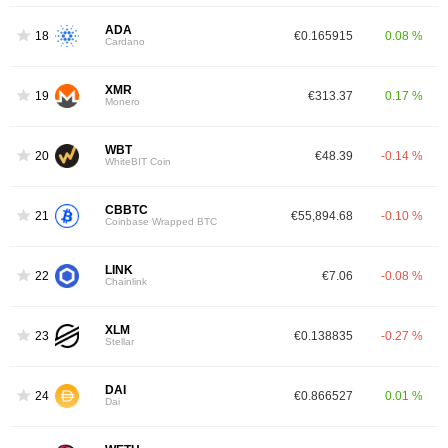
ADA
18
€0.165915
0.08 %
Cardano
XMR
19
€313.37
0.17 %
Monero
WBT
20
€48.39
-0.14 %
WhiteBIT Coin
CBBTC
21
€55,894.68
-0.10 %
Coinbase Wrapped BTC
LINK
22
€7.06
-0.08 %
Chainlink
XLM
23
€0.138835
-0.27 %
Stellar
DAI
24
€0.866527
0.01 %
Dai