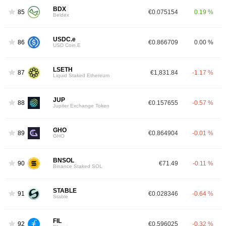
BDX
85
€0.075154
0.19 %
Beldex
USDC.e
86
€0.866709
0.00 %
USD Coin.E
LSETH
87
€1,831.84
-1.17 %
Liquid Staked Ethereum
JUP
88
€0.157655
-0.57 %
Jupiter Exchange Token
GHO
89
€0.864904
-0.01 %
GHO
BNSOL
90
€71.49
-0.11 %
Binance Staked SOL
STABLE
91
€0.028346
-0.64 %
Stable
FIL
92
€0.596025
-0.32 %