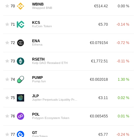
WBNB
70
€514.42
0.00 %
Wrapped BNB
KCS
71
€5.70
-0.14 %
KuCoin Token
ENA
72
€0.079154
-0.72 %
Ethena
RSETH
73
€1,772.51
-0.11 %
Kelp DAO Restaked ETH
PUMP
74
€0.002018
1.30 %
Pump.fun
JLP
75
€3.11
0.02 %
Jupiter Perpetuals Liquidity Provider Token
POL
76
€0.065455
0.01 %
Polygon Ecosystem Token
GT
77
€5.77
-0.24 %
GateToken