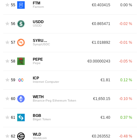
FTM
55
€0.403415
0.00 %
3
Fantom
USDD
56
€0.865471
-0.02 %
USDD
SYRUPUSDC
57
€1.018892
-0.01 %
SyrupUSDC
PEPE
58
€0.00000243
-0.05 %
Pepe
ICP
59
€1.81
0.12 %
Internet Computer
WETH
60
€1,650.15
-0.10 %
Binance-Peg Ethereum Token
BGB
61
€1.40
0.37 %
Bitget Token
WLD
62
€0.263552
-0.48 %
Worldcoin