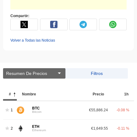
Compartir:
Volver a Todas las Noticias
Resumen De Precios
Filtros
#
Nombre
Precio
1h
BTC
1
€55,886.24
-0.08 %
Bitcoin
ETH
2
€1,649.55
-0.11 %
Ethereum