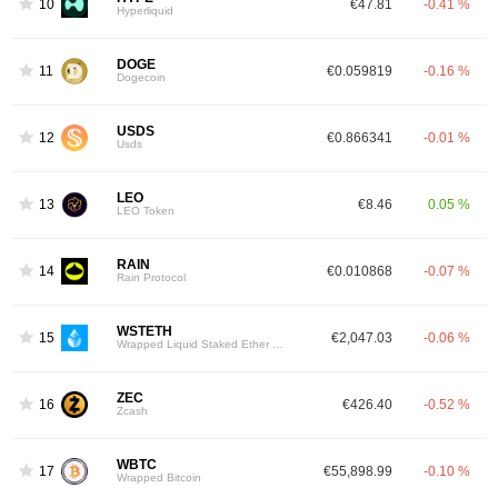
10
€47.81
-0.41 %
Hyperliquid
DOGE
11
€0.059819
-0.16 %
Dogecoin
USDS
12
€0.866341
-0.01 %
Usds
LEO
13
€8.46
0.05 %
LEO Token
RAIN
14
€0.010868
-0.07 %
Rain Protocol
WSTETH
15
€2,047.03
-0.06 %
Wrapped Liquid Staked Ether 2.0
ZEC
16
€426.40
-0.52 %
Zcash
WBTC
17
€55,898.99
-0.10 %
Wrapped Bitcoin