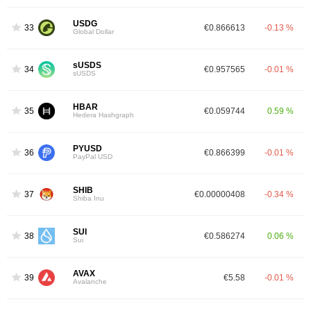
USDG
33
€0.866613
-0.13 %
Global Dollar
sUSDS
34
€0.957565
-0.01 %
sUSDS
HBAR
35
€0.059744
0.59 %
Hedera Hashgraph
PYUSD
36
€0.866399
-0.01 %
PayPal USD
SHIB
37
€0.00000408
-0.34 %
Shiba Inu
SUI
38
€0.586274
0.06 %
Sui
AVAX
39
€5.58
-0.01 %
Avalanche