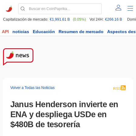
Capitalización de mercado:
€1,991.61 B
(0.05%)
Vol 24H:
€266.16 B
Domi
API
noticias
Educación
Resumen de mercado
Aspectos des
Volver a Todas las Noticias
RSS
Janus Henderson invierte en
ENA y despliega USDe en
$480B de tesorería