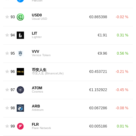
Filecoin
USD0
93
€0.865398
-0.02 %
Usual USD
LIT
94
€1.91
0.31 %
Lighter
VVV
95
€9.96
0.56 %
Venice Token
币安人生
96
€0.453721
-0.21 %
币安人生 (BinanceLife)
ATOM
97
€1.152922
-0.45 %
Cosmos
ARB
98
€0.067286
-0.08 %
Arbitrum
FLR
99
€0.005186
0.01 %
Flare Network