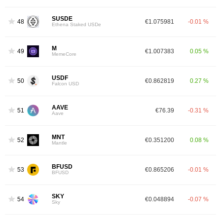
SUSDE
48
€1.075981
-0.01 %
Ethena Staked USDe
M
49
€1.007383
0.05 %
MemeCore
USDF
50
€0.862819
0.27 %
Falcon USD
AAVE
51
€76.39
-0.31 %
Aave
MNT
52
€0.351200
0.08 %
Mantle
BFUSD
53
€0.865206
-0.01 %
BFUSD
SKY
54
€0.048894
-0.07 %
Sky