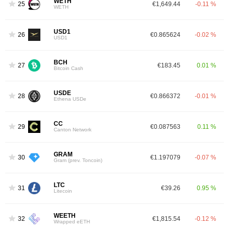
WETH
25
€1,649.44
-0.11 %
WETH
USD1
26
€0.865624
-0.02 %
USD1
BCH
27
€183.45
0.01 %
Bitcoin Cash
USDE
28
€0.866372
-0.01 %
Ethena USDe
CC
29
€0.087563
0.11 %
Canton Network
GRAM
30
€1.197079
-0.07 %
Gram (prev. Toncoin)
LTC
31
€39.26
0.95 %
Litecoin
WEETH
32
€1,815.54
-0.12 %
Wrapped eETH