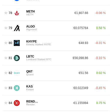
METH
78
€1,807.66
-0.06 %
mETH
ALGO
79
€0.075764
0.58 %
Algorand
KHYPE
80
€48.93
-0.31 %
Kinetiq Staked HYPE
LBTC
81
€56,098.86
-0.10 %
Lombard Staked BTC
QNT
82
€51.56
0.02 %
Quant
KAS
83
€0.022349
-0.45 %
Kaspa
RENDER
84
€1.155994
0.75 %
Render