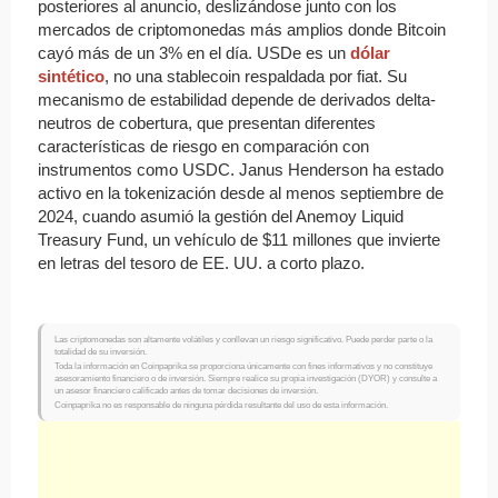
posteriores al anuncio, deslizándose junto con los
mercados de criptomonedas más amplios donde Bitcoin
cayó más de un 3% en el día. USDe es un
dólar
sintético
, no una stablecoin respaldada por fiat. Su
mecanismo de estabilidad depende de derivados delta-
neutros de cobertura, que presentan diferentes
características de riesgo en comparación con
instrumentos como USDC. Janus Henderson ha estado
activo en la tokenización desde al menos septiembre de
2024, cuando asumió la gestión del Anemoy Liquid
Treasury Fund, un vehículo de $11 millones que invierte
en letras del tesoro de EE. UU. a corto plazo.
Las criptomonedas son altamente volátiles y conllevan un riesgo significativo. Puede perder parte o la
totalidad de su inversión.
Toda la información en Coinpaprika se proporciona únicamente con fines informativos y no constituye
asesoramiento financiero o de inversión. Siempre realice su propia investigación (DYOR) y consulte a
un asesor financiero calificado antes de tomar decisiones de inversión.
Coinpaprika no es responsable de ninguna pérdida resultante del uso de esta información.