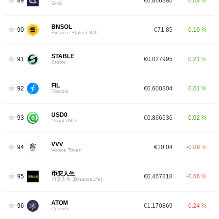
89
€0.866380
0.04 %
GHO
BNSOL
90
€71.85
0.10 %
Binance Staked SOL
STABLE
91
€0.027995
0.21 %
Stable
FIL
92
€0.600304
0.01 %
Filecoin
USD0
93
€0.866536
0.02 %
Usual USD
VVV
94
€10.04
-0.09 %
Venice Token
币安人生
95
€0.467318
-0.66 %
币安人生 (BinanceLife)
ATOM
96
€1.170869
-0.24 %
Cosmos