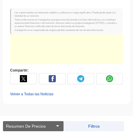
Las criptomonedas son altamente volátiles y conllevan un riesgo significativo. Puede perder parte o la
totalidad de su inversión.
Toda la información en Coinpaprika se proporciona únicamente con fines informativos y no constituye
asesoramiento financiero o de inversión. Siempre realice su propia investigación (DYOR) y consulte a
un asesor financiero calificado antes de tomar decisiones de inversión.
Coinpaprika no es responsable de ninguna pérdida resultante del uso de esta información.
Compartir:
Volver a Todas las Noticias
Resumen De Precios
Filtros