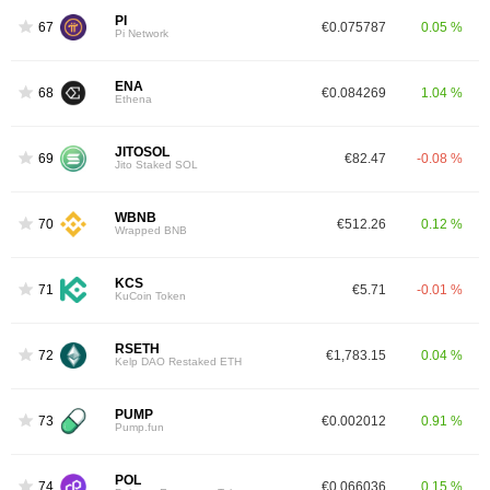
PI
67
€0.075787
0.05 %
Pi Network
ENA
68
€0.084269
1.04 %
Ethena
JITOSOL
69
€82.47
-0.08 %
Jito Staked SOL
WBNB
70
€512.26
0.12 %
Wrapped BNB
KCS
71
€5.71
-0.01 %
KuCoin Token
RSETH
72
€1,783.15
0.04 %
Kelp DAO Restaked ETH
PUMP
73
€0.002012
0.91 %
Pump.fun
POL
74
€0.066036
0.15 %