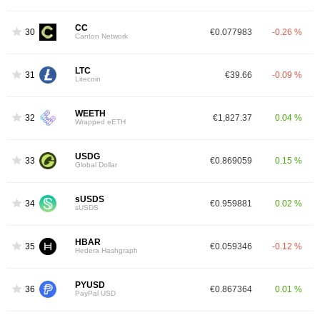
CC
30
€0.077983
-0.26 %
Canton Network
LTC
31
€39.66
-0.09 %
Litecoin
WEETH
32
€1,827.37
0.04 %
Wrapped eETH
USDG
33
€0.869059
0.15 %
Global Dollar
sUSDS
34
€0.959881
0.02 %
sUSDS
HBAR
35
€0.059346
-0.12 %
Hedera Hashgraph
PYUSD
36
€0.867364
0.01 %
PayPal USD