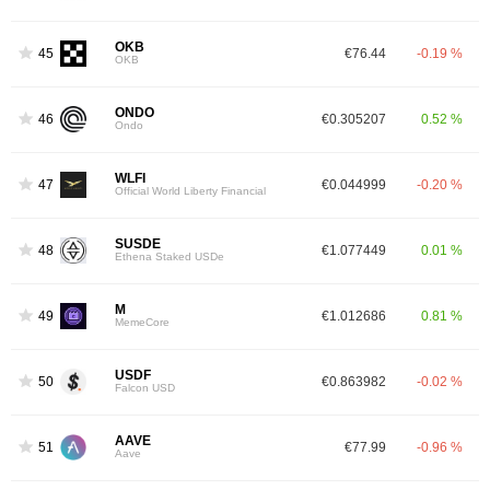
OKB
45
€76.44
-0.19 %
OKB
ONDO
46
€0.305207
0.52 %
Ondo
WLFI
47
€0.044999
-0.20 %
Official World Liberty Financial
SUSDE
48
€1.077449
0.01 %
Ethena Staked USDe
M
49
€1.012686
0.81 %
MemeCore
USDF
50
€0.863982
-0.02 %
Falcon USD
AAVE
51
€77.99
-0.96 %
Aave