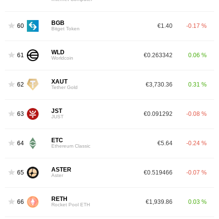
BGB
60
€1.40
-0.17 %
Bitget Token
WLD
61
€0.263342
0.06 %
Worldcoin
XAUT
62
€3,730.36
0.31 %
Tether Gold
JST
63
€0.091292
-0.08 %
JUST
ETC
64
€5.64
-0.24 %
Ethereum Classic
ASTER
65
€0.519466
-0.07 %
Aster
RETH
66
€1,939.86
0.03 %
Rocket Pool ETH