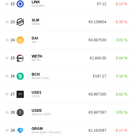
LINK
22
€7.12
-0.12 %
Chainlink
XLM
23
€0.139904
-0.36 %
Stellar
DAI
24
€0.867520
0.02 %
Dai
WETH
25
€1,660.00
0.04 %
WETH
BCH
26
€187.27
0.10 %
Bitcoin Cash
USD1
27
€0.867165
0.02 %
USD1
USDE
28
€0.867397
0.01 %
Ethena USDe
GRAM
29
€1.162097
-0.17 %
Gram (prev. Toncoin)