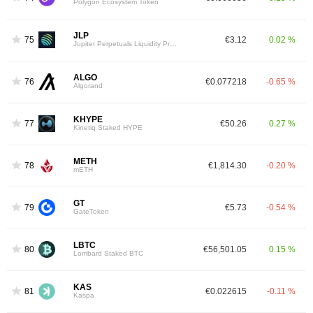
Polygon Ecosystem Token
JLP
75
€3.12
0.02 %
Jupiter Perpetuals Liquidity Provider Token
ALGO
76
€0.077218
-0.65 %
Algorand
KHYPE
77
€50.26
0.27 %
Kinetiq Staked HYPE
METH
78
€1,814.30
-0.20 %
mETH
GT
79
€5.73
-0.54 %
GateToken
LBTC
80
€56,501.05
0.15 %
Lombard Staked BTC
KAS
81
€0.022615
-0.11 %
Kaspa