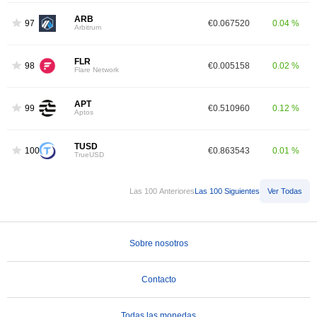
ARB
97
€0.067520
0.04 %
Arbitrum
FLR
98
€0.005158
0.02 %
Flare Network
APT
99
€0.510960
0.12 %
Aptos
TUSD
100
€0.863543
0.01 %
TrueUSD
Las 100 Anteriores
Las 100 Siguientes
Ver Todas
Sobre nosotros
Contacto
Todas las monedas