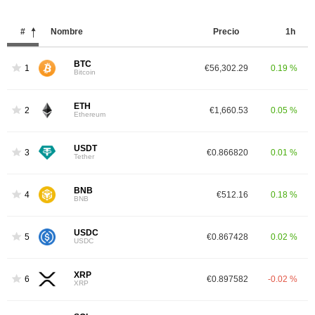
#
Nombre
Precio
1h
BTC
1
€56,302.29
0.19 %
Bitcoin
ETH
2
€1,660.53
0.05 %
Ethereum
USDT
3
€0.866820
0.01 %
Tether
BNB
4
€512.16
0.18 %
BNB
USDC
5
€0.867428
0.02 %
USDC
XRP
6
€0.897582
-0.02 %
XRP