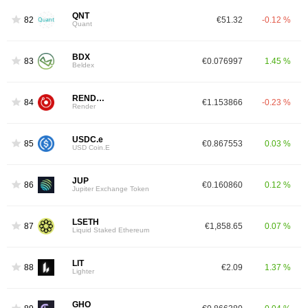
QNT
82
€51.32
-0.12 %
Quant
BDX
83
€0.076997
1.45 %
Beldex
RENDER
84
€1.153866
-0.23 %
Render
USDC.e
85
€0.867553
0.03 %
USD Coin.E
JUP
86
€0.160860
0.12 %
Jupiter Exchange Token
LSETH
87
€1,858.65
0.07 %
Liquid Staked Ethereum
LIT
88
€2.09
1.37 %
Lighter
GHO