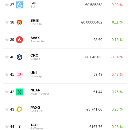
SUI
37
€0.585358
-0.03 %
Sui
SHIB
38
€0.00000402
0.11 %
Shiba Inu
AVAX
39
€5.60
0.15 %
Avalanche
CRO
40
€0.046163
-0.04 %
Cronos
UNI
41
€3.48
-0.47 %
Uniswap
NEAR
42
€1.44
0.75 %
Near Protocol
PAXG
43
€3,741.00
0.28 %
PAX Gold
TAO
44
€167.76
0.28 %
BitTensor