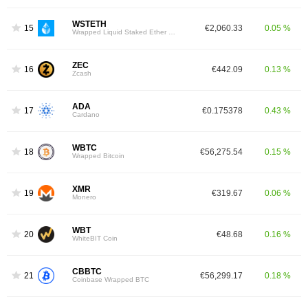
WSTETH
15
€2,060.33
0.05 %
Wrapped Liquid Staked Ether 2.0
ZEC
16
€442.09
0.13 %
Zcash
ADA
17
€0.175378
0.43 %
Cardano
WBTC
18
€56,275.54
0.15 %
Wrapped Bitcoin
XMR
19
€319.67
0.06 %
Monero
WBT
20
€48.68
0.16 %
WhiteBIT Coin
CBBTC
21
€56,299.17
0.18 %
Coinbase Wrapped BTC