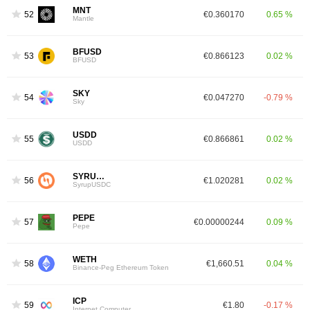
MNT
52
€0.360170
0.65 %
Mantle
BFUSD
53
€0.866123
0.02 %
BFUSD
SKY
54
€0.047270
-0.79 %
Sky
USDD
55
€0.866861
0.02 %
USDD
SYRUPUSDC
56
€1.020281
0.02 %
SyrupUSDC
PEPE
57
€0.00000244
0.09 %
Pepe
WETH
58
€1,660.51
0.04 %
Binance-Peg Ethereum Token
ICP
59
€1.80
-0.17 %
Internet Computer