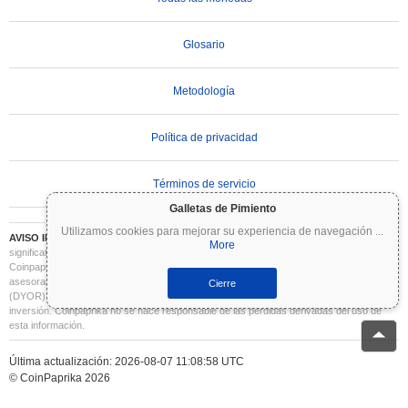
Glosario
Metodología
Política de privacidad
Términos de servicio
Galletas de Pimiento
Utilizamos cookies para mejorar su experiencia de navegación
...
AVISO IMPORTANTE:
Las criptomonedas son altamente volátiles e implican un riesgo
More
significativo. Puede perder parte o la totalidad de su inversión. Toda la información en
Coinpaprika se proporciona únicamente con fines informativos y no constituye
asesoramiento financiero o de inversión. Siempre realice su propia investigación
Cierre
(DYOR) y consulte a un asesor financiero cualificado antes de tomar decisiones de
inversión. Coinpaprika no se hace responsable de las pérdidas derivadas del uso de
esta información.
Última actualización: 2026-08-07 11:08:58 UTC
© CoinPaprika 2026