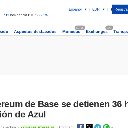
Español
EUR
Registrar
.17 B
Dominancia BTC:
56.26%
60706
373
cado
Aspectos destacados
Monedas
Exchanges
Transp
hereum de Base se detienen 36
ción de Azul
 de lectura
Compartir:
•
COINBASE
ETHEREUM
•
•