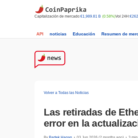
Capitalización de mercado:
€1,989.81 B
(0.58%)
Vol 24H:
€262
API
noticias
Educación
Resumen de mer
Volver a Todas las Noticias
Las retiradas de Et
error en la actualiza
By
Bartek Hagan
03 Jun 2026 (2 months ago)
3 min
•
•