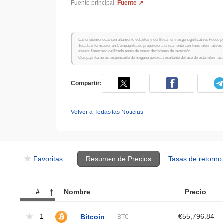
Fuente principal:
Fuente ↗
Las criptomonedas son altamente volátiles y conllevan un riesgo significativo. Puede per
Toda la información en Coinpaprika se proporciona únicamente con fines informativos 
asesor financiero calificado antes de tomar decisiones de inversión.
Coinpaprika no es responsable de ninguna pérdida resultante del uso de esta informaci
Compartir:
Volver a Todas las Noticias
Favoritas
Resumen de Precios
Tasas de retorno
#
Nombre
Precio
1
Bitcoin
€55,796.84
BTC