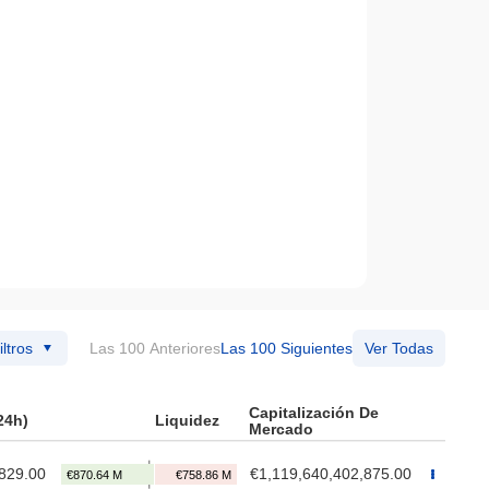
iltros
Las 100 Anteriores
Las 100 Siguientes
Ver Todas
Capitalización De
24h)
Liquidez
Mercado
829.00
€1,119,640,402,875.00