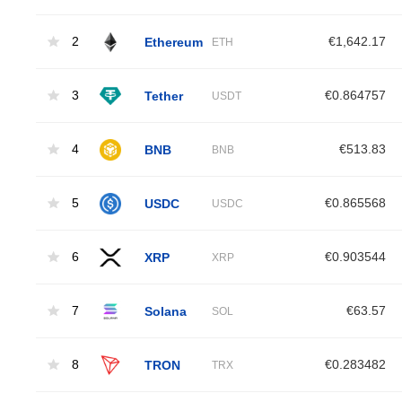
2
Ethereum
€1,642.17
ETH
3
Tether
€0.864757
USDT
4
BNB
€513.83
BNB
5
USDC
€0.865568
USDC
6
XRP
€0.903544
XRP
7
Solana
€63.57
SOL
8
TRON
€0.283482
TRX