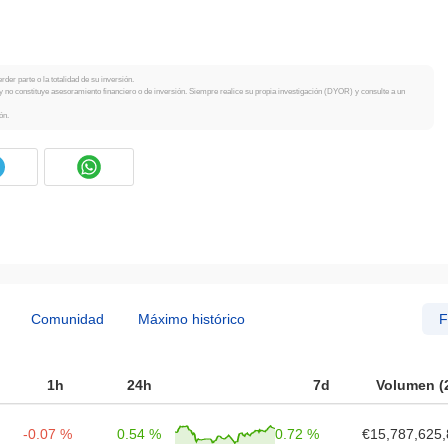
der parte o la totalidad de su inversión.
y no constituye asesoramiento financiero o de inversión. Siempre realice su propia investigación (DYOR) y consulte a un
ón.
Comunidad
Máximo histórico
F
1h
24h
7d
Volumen (
-0.07 %
0.54 %
0.72 %
€15,787,625,