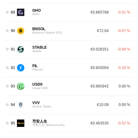
GHO
89
€0.865788
-0.01 %
GHO
BNSOL
90
€72.04
-0.07 %
Binance Staked SOL
STABLE
91
€0.028351
-0.68 %
Stable
FIL
92
€0.603004
-0.10 %
Filecoin
USD0
93
€0.865942
0.00 %
Usual USD
VVV
94
€10.09
0.00 %
Venice Token
币安人生
95
€0.463530
-0.52 %
币安人生 (BinanceLife)