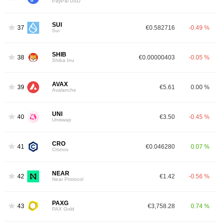
PayPal USD
SUI
37
€0.582716
-0.49 %
Sui
SHIB
38
€0.00000403
-0.05 %
Shiba Inu
AVAX
39
€5.61
0.00 %
Avalanche
UNI
40
€3.50
-0.45 %
Uniswap
CRO
41
€0.046280
0.07 %
Cronos
NEAR
42
€1.42
-0.56 %
Near Protocol
PAXG
43
€3,758.28
0.74 %
PAX Gold