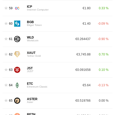
ICP
59
€1.80
0.33 %
Internet Computer
BGB
60
€1.40
-0.09 %
Bitget Token
WLD
61
€0.264437
-0.90 %
Worldcoin
XAUT
62
€3,745.88
0.70 %
Tether Gold
JST
63
€0.091658
0.10 %
JUST
ETC
64
€5.64
-0.13 %
Ethereum Classic
ASTER
65
€0.519766
0.00 %
Aster
RETH