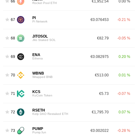
66
€1,952.54
0.00 %
Rocket Pool ETH
PI
67
€0.076453
-0.21 %
Pi Network
JITOSOL
68
€82.79
-0.05 %
Jito Staked SOL
ENA
69
€0.082975
0.20 %
Ethena
WBNB
70
€513.00
0.01 %
Wrapped BNB
KCS
71
€5.73
-0.07 %
KuCoin Token
RSETH
72
€1,795.70
0.07 %
Kelp DAO Restaked ETH
PUMP
73
€0.002022
-0.28 %
Pump.fun