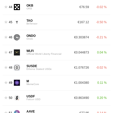
OKB
44
€76.59
-0.02 %
OKB
TAO
45
€167.12
-0.50 %
BitTensor
ONDO
46
€0.303874
-0.21 %
Ondo
WLFI
47
€0.044873
0.04 %
Official World Liberty Financial
SUSDE
48
€1.076726
-0.02 %
Ethena Staked USDe
M
49
€1.004380
0.11 %
MemeCore
USDF
50
€0.863490
0.20 %
Falcon USD
AAVE
51
€77.95
-0.14 %