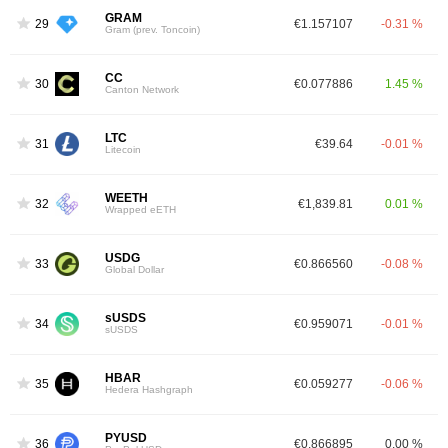
GRAM
29
€1.157107
-0.31 %
Gram (prev. Toncoin)
CC
30
€0.077886
1.45 %
Canton Network
LTC
31
€39.64
-0.01 %
Litecoin
WEETH
32
€1,839.81
0.01 %
Wrapped eETH
USDG
33
€0.866560
-0.08 %
Global Dollar
sUSDS
34
€0.959071
-0.01 %
sUSDS
HBAR
35
€0.059277
-0.06 %
Hedera Hashgraph
PYUSD
36
€0.866895
0.00 %