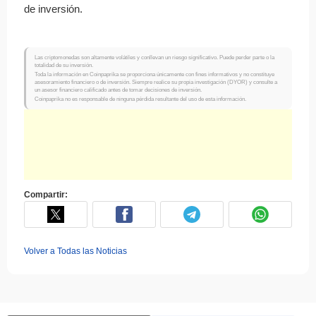
de inversión.
Las criptomonedas son altamente volátiles y conllevan un riesgo significativo. Puede perder parte o la
totalidad de su inversión.
Toda la información en Coinpaprika se proporciona únicamente con fines informativos y no constituye
asesoramiento financiero o de inversión. Siempre realice su propia investigación (DYOR) y consulte a
un asesor financiero calificado antes de tomar decisiones de inversión.
Coinpaprika no es responsable de ninguna pérdida resultante del uso de esta información.
Compartir:
Volver a Todas las Noticias