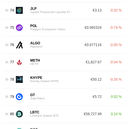
JLP
74
€3.13
-0.02 %
Jupiter Perpetuals Liquidity Provider Token
POL
75
€0.065324
-0.74 %
Polygon Ecosystem Token
ALGO
76
€0.077116
-0.05 %
Algorand
METH
77
€1,827.67
-0.04 %
mETH
KHYPE
78
€50.12
-0.26 %
Kinetiq Staked HYPE
GT
79
€5.72
0.02 %
GateToken
LBTC
80
€56,727.49
0.14 %
Lombard Staked BTC