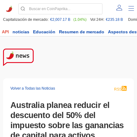
Capitalización de mercado:
€2,007.17 B
(1.04%)
Vol 24H:
€235.18 B
Domi
API
noticias
Educación
Resumen de mercado
Aspectos des
Volver a Todas las Noticias
RSS
Australia planea reducir el
descuento del 50% del
impuesto sobre las ganancias
de capital para activos