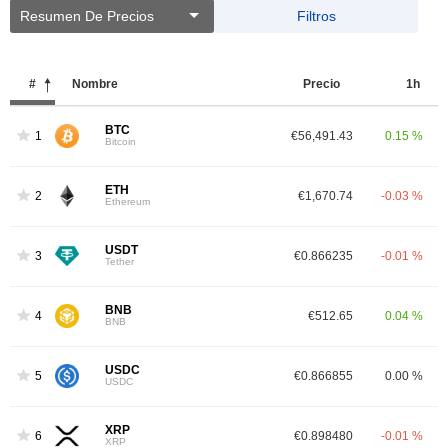
Resumen De Precios
Filtros
#
Nombre
Precio
1h
BTC
1
€56,491.43
0.15 %
Bitcoin
ETH
2
€1,670.74
-0.03 %
Ethereum
USDT
3
€0.866235
-0.01 %
Tether
BNB
4
€512.65
0.04 %
BNB
USDC
5
€0.866855
0.00 %
USDC
XRP
6
€0.898480
-0.01 %
XRP