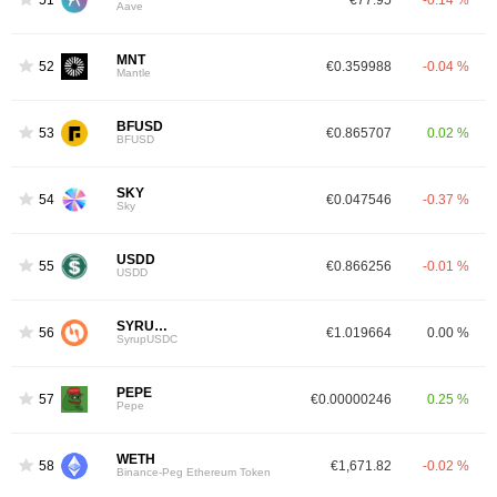
Aave
MNT
52
€0.359988
-0.04 %
Mantle
BFUSD
53
€0.865707
0.02 %
BFUSD
SKY
54
€0.047546
-0.37 %
Sky
USDD
55
€0.866256
-0.01 %
USDD
SYRUPUSDC
56
€1.019664
0.00 %
SyrupUSDC
PEPE
57
€0.00000246
0.25 %
Pepe
WETH
58
€1,671.82
-0.02 %
Binance-Peg Ethereum Token