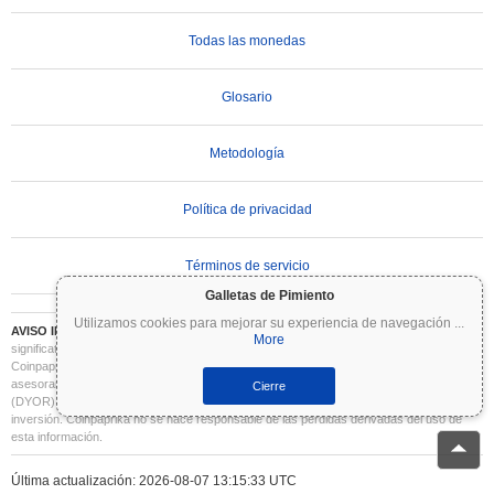
Todas las monedas
Glosario
Metodología
Política de privacidad
Términos de servicio
Galletas de Pimiento
Utilizamos cookies para mejorar su experiencia de navegación
...
AVISO IMPORTANTE:
Las criptomonedas son altamente volátiles e implican un riesgo
More
significativo. Puede perder parte o la totalidad de su inversión. Toda la información en
Coinpaprika se proporciona únicamente con fines informativos y no constituye
asesoramiento financiero o de inversión. Siempre realice su propia investigación
Cierre
(DYOR) y consulte a un asesor financiero cualificado antes de tomar decisiones de
inversión. Coinpaprika no se hace responsable de las pérdidas derivadas del uso de
esta información.
Última actualización: 2026-08-07 13:15:33 UTC