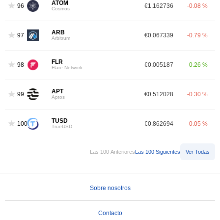
ATOM
96
€1.162736
-0.08 %
Cosmos
ARB
97
€0.067339
-0.79 %
Arbitrum
FLR
98
€0.005187
0.26 %
Flare Network
APT
99
€0.512028
-0.30 %
Aptos
TUSD
100
€0.862694
-0.05 %
TrueUSD
Las 100 Anteriores
Las 100 Siguientes
Ver Todas
Sobre nosotros
Contacto