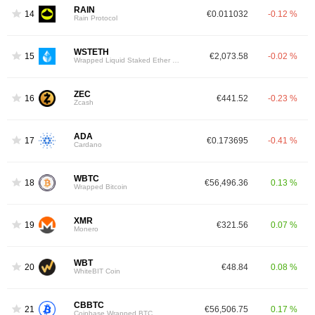
RAIN
14
€0.011032
-0.12 %
Rain Protocol
WSTETH
15
€2,073.58
-0.02 %
Wrapped Liquid Staked Ether 2.0
ZEC
16
€441.52
-0.23 %
Zcash
ADA
17
€0.173695
-0.41 %
Cardano
WBTC
18
€56,496.36
0.13 %
Wrapped Bitcoin
XMR
19
€321.56
0.07 %
Monero
WBT
20
€48.84
0.08 %
WhiteBIT Coin
CBBTC
21
€56,506.75
0.17 %
Coinbase Wrapped BTC