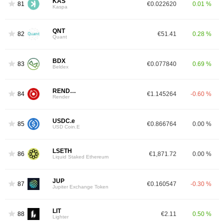
KAS
81
€0.022620
0.01 %
Kaspa
QNT
82
€51.41
0.28 %
Quant
BDX
83
€0.077840
0.69 %
Beldex
RENDER
84
€1.145264
-0.60 %
Render
USDC.e
85
€0.866764
0.00 %
USD Coin.E
LSETH
86
€1,871.72
0.00 %
Liquid Staked Ethereum
JUP
87
€0.160547
-0.30 %
Jupiter Exchange Token
LIT
88
€2.11
0.50 %
Lighter