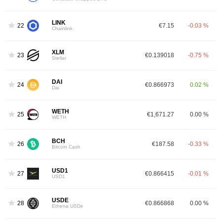
LINK
22
€7.15
-0.03 %
Chainlink
XLM
23
€0.139018
-0.75 %
Stellar
DAI
24
€0.866973
0.02 %
Dai
WETH
25
€1,671.27
0.00 %
WETH
BCH
26
€187.58
-0.33 %
Bitcoin Cash
USD1
27
€0.866415
-0.01 %
USD1
USDE
28
€0.866868
0.00 %
Ethena USDe