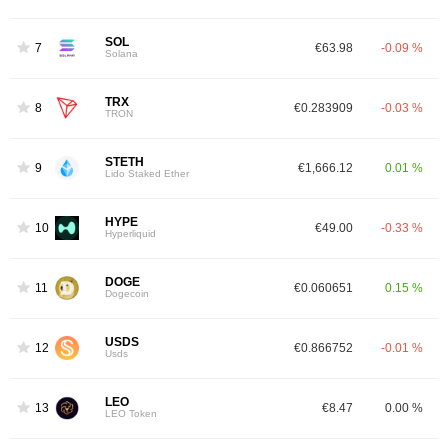
SOL
7
€63.98
-0.09 %
Solana
TRX
8
€0.283909
-0.03 %
TRON
STETH
9
€1,666.12
0.01 %
Lido Staked Ether
HYPE
10
€49.00
-0.33 %
Hyperliquid
DOGE
11
€0.060651
0.15 %
Dogecoin
USDS
12
€0.866752
-0.01 %
Usds
LEO
13
€8.47
0.00 %
LEO Token