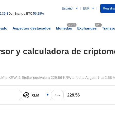
Español
EUR
Registrar
6.39 B
Dominancia BTC:
56.28%
60718
373
cado
Aspectos destacados
Monedas
Exchanges
Transp
sor y calculadora de cripto
LM a KRW: 1 Stellar equivale a 229.56 KRW a fecha August 7 at 2:58 