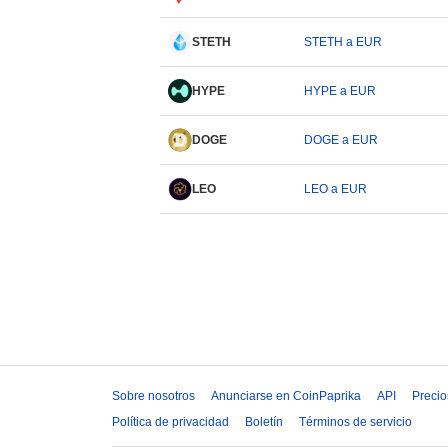
STETH
STETH a EUR
HYPE
HYPE a EUR
DOGE
DOGE a EUR
LEO
LEO a EUR
Sobre nosotros
Anunciarse en CoinPaprika
API
Precio
Política de privacidad
Boletín
Términos de servicio