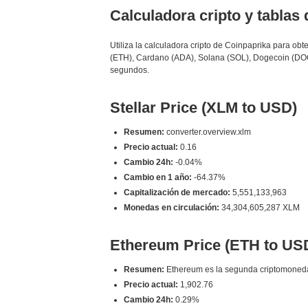
Calculadora cripto y tablas
Utiliza la calculadora cripto de Coinpaprika para o
(ETH), Cardano (ADA), Solana (SOL), Dogecoin (DOG
segundos.
Stellar Price (XLM to USD)
Resumen:
converter.overview.xlm
Precio actual:
0.16
Cambio 24h:
-0.04%
Cambio en 1 año:
-64.37%
Capitalización de mercado:
5,551,133,963
Monedas en circulación:
34,304,605,287 XLM
Ethereum Price (ETH to US
Resumen:
Ethereum es la segunda criptomoneda po
Precio actual:
1,902.76
Cambio 24h:
0.29%