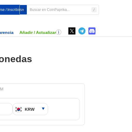
se / Inscribirse
arencia
Añadir / Actualizar
monedas
AM