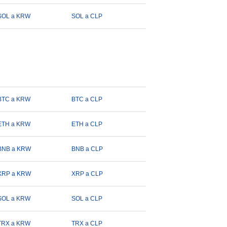
SOL a KRW
SOL a CLP
BTC a KRW
BTC a CLP
ETH a KRW
ETH a CLP
BNB a KRW
BNB a CLP
XRP a KRW
XRP a CLP
SOL a KRW
SOL a CLP
TRX a KRW
TRX a CLP