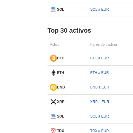
SOL
SOL a EUR
Top 30 activos
Activo
Pares de trading
BTC
BTC a EUR
ETH
ETH a EUR
BNB
BNB a EUR
XRP
XRP a EUR
SOL
SOL a EUR
TRX
TRX a EUR