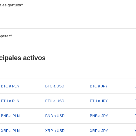
 es gratuito?
operar?
cipales activos
BTC a PLN
BTC a USD
BTC a JPY
ETH a PLN
ETH a USD
ETH a JPY
BNB a PLN
BNB a USD
BNB a JPY
XRP a PLN
XRP a USD
XRP a JPY