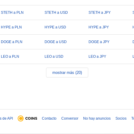
STETH a PLN
STETH a USD
STETH a JPY
HYPE a PLN
HYPE a USD
HYPE a JPY
DOGE a PLN
DOGE a USD
DOGE a JPY
LEO a PLN
LEO a USD
LEO a JPY
mostrar más (20)
s de API
Contacto
Conversor
No hay anuncios
Socios
T