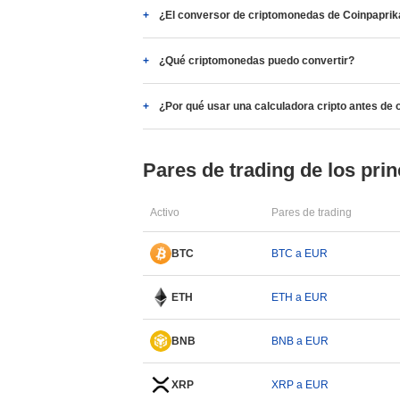
¿El conversor de criptomonedas de Coinpaprika
¿Qué criptomonedas puedo convertir?
¿Por qué usar una calculadora cripto antes de 
Pares de trading de los prin
Activo
Pares de trading
BTC
BTC a EUR
ETH
ETH a EUR
BNB
BNB a EUR
XRP
XRP a EUR