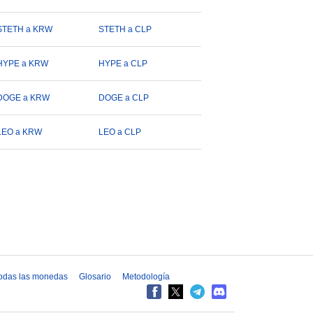
STETH a KRW
STETH a CLP
HYPE a KRW
HYPE a CLP
DOGE a KRW
DOGE a CLP
LEO a KRW
LEO a CLP
odas las monedas
Glosario
Metodología