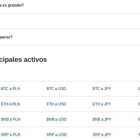
 es gratuito?
operar?
cipales activos
BTC a PLN
BTC a USD
BTC a JPY
ETH a PLN
ETH a USD
ETH a JPY
BNB a PLN
BNB a USD
BNB a JPY
XRP a PLN
XRP a USD
XRP a JPY