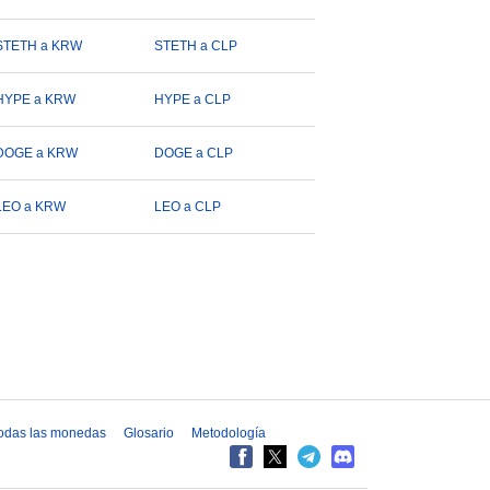
STETH a KRW
STETH a CLP
HYPE a KRW
HYPE a CLP
DOGE a KRW
DOGE a CLP
LEO a KRW
LEO a CLP
odas las monedas
Glosario
Metodología