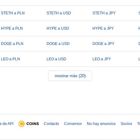
STETH a PLN
STETH a USD
STETH a JPY
HYPE a PLN
HYPE a USD
HYPE a JPY
DOGE a PLN
DOGE a USD
DOGE a JPY
LEO a PLN
LEO a USD
LEO a JPY
mostrar más (20)
s de API
Contacto
Conversor
No hay anuncios
Socios
T