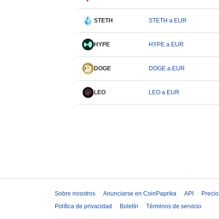
STETH
STETH a EUR
HYPE
HYPE a EUR
DOGE
DOGE a EUR
LEO
LEO a EUR
Sobre nosotros
Anunciarse en CoinPaprika
API
Precio
Política de privacidad
Boletín
Términos de servicio