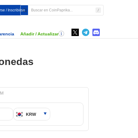
se / Inscribirse
arencia
Añadir / Actualizar
monedas
AM