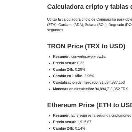
Calculadora cripto y tablas
Utiliza la calculadora cripto de Coinpaprika para o
(ETH), Cardano (ADA), Solana (SOL), Dogecoin (DOG
segundos.
TRON Price (TRX to USD)
Resumen:
converter.overview.trx
Precio actual:
0.33
Cambio 24h:
0.29%
Cambio en 1 año:
-2.96%
Capitalización de mercado:
31,084,987,153
Monedas en circulación:
94,894,711,352 TRX
Ethereum Price (ETH to US
Resumen:
Ethereum es la segunda criptomoneda po
Precio actual:
1,915.87
Cambio 24h:
0.14%