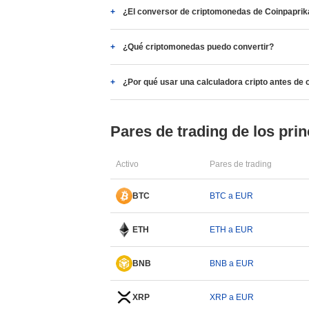
¿El conversor de criptomonedas de Coinpaprika
¿Qué criptomonedas puedo convertir?
¿Por qué usar una calculadora cripto antes de 
Pares de trading de los prin
Activo
Pares de trading
BTC
BTC a EUR
ETH
ETH a EUR
BNB
BNB a EUR
XRP
XRP a EUR