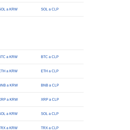
SOL a KRW
SOL a CLP
BTC a KRW
BTC a CLP
ETH a KRW
ETH a CLP
BNB a KRW
BNB a CLP
XRP a KRW
XRP a CLP
SOL a KRW
SOL a CLP
TRX a KRW
TRX a CLP