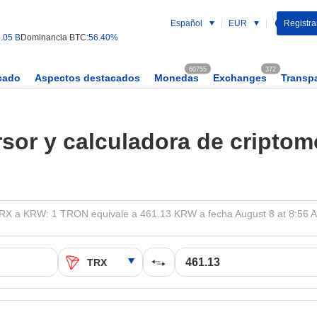
Español
EUR
Registrar
.05 B
Dominancia BTC:
56.40%
60755
372
cado
Aspectos destacados
Monedas
Exchanges
Transp
sor y calculadora de cripto
RX a KRW: 1 TRON equivale a 461.13 KRW a fecha August 8 at 8:56 