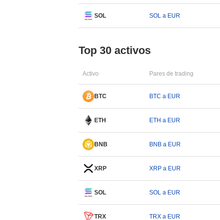
SOL
SOL a EUR
Top 30 activos
Activo
Pares de trading
BTC
BTC a EUR
ETH
ETH a EUR
BNB
BNB a EUR
XRP
XRP a EUR
SOL
SOL a EUR
TRX
TRX a EUR