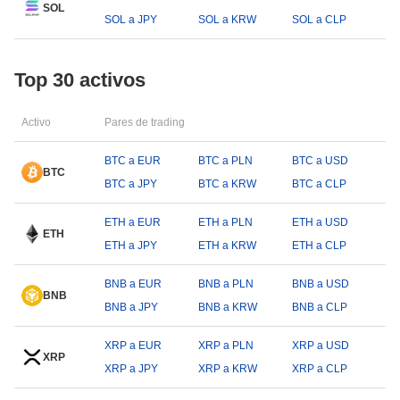
SOL
SOL a JPY
SOL a KRW
SOL a CLP
Top 30 activos
Activo
Pares de trading
BTC a EUR
BTC a PLN
BTC a USD
BTC
BTC a JPY
BTC a KRW
BTC a CLP
ETH a EUR
ETH a PLN
ETH a USD
ETH
ETH a JPY
ETH a KRW
ETH a CLP
BNB a EUR
BNB a PLN
BNB a USD
BNB
BNB a JPY
BNB a KRW
BNB a CLP
XRP a EUR
XRP a PLN
XRP a USD
XRP
XRP a JPY
XRP a KRW
XRP a CLP