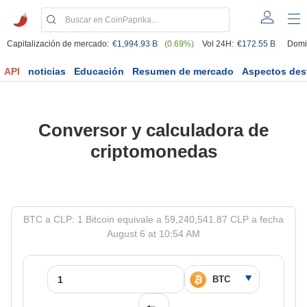
Capitalización de mercado:
€1,994.93 B
(0.69%)
Vol 24H:
€172.55 B
Domi
API
noticias
Educación
Resumen de mercado
Aspectos des
Conversor y calculadora de
criptomonedas
BTC a CLP: 1 Bitcoin equivale a 59,240,541.87 CLP a fecha
August 6 at 10:54 AM