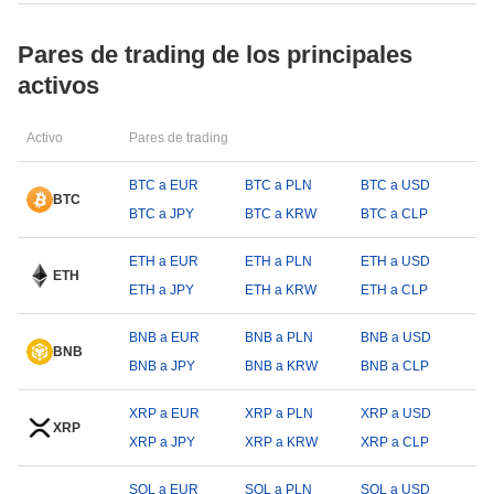
Pares de trading de los principales
activos
Activo
Pares de trading
BTC a EUR
BTC a PLN
BTC a USD
BTC
BTC a JPY
BTC a KRW
BTC a CLP
ETH a EUR
ETH a PLN
ETH a USD
ETH
ETH a JPY
ETH a KRW
ETH a CLP
BNB a EUR
BNB a PLN
BNB a USD
BNB
BNB a JPY
BNB a KRW
BNB a CLP
XRP a EUR
XRP a PLN
XRP a USD
XRP
XRP a JPY
XRP a KRW
XRP a CLP
SOL a EUR
SOL a PLN
SOL a USD