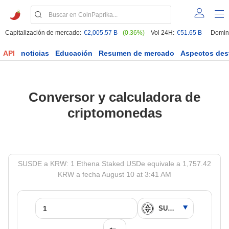
Capitalización de mercado:
€2,005.57 B
(0.36%)
Vol 24H:
€51.65 B
Domin
API
noticias
Educación
Resumen de mercado
Aspectos des
Conversor y calculadora de
criptomonedas
SUSDE a KRW: 1 Ethena Staked USDe equivale a 1,757.42
KRW a fecha August 10 at 3:41 AM