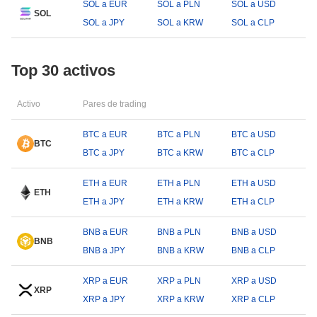
SOL a EUR
SOL a PLN
SOL a USD
SOL
SOL a JPY
SOL a KRW
SOL a CLP
Top 30 activos
Activo
Pares de trading
BTC a EUR
BTC a PLN
BTC a USD
BTC
BTC a JPY
BTC a KRW
BTC a CLP
ETH a EUR
ETH a PLN
ETH a USD
ETH
ETH a JPY
ETH a KRW
ETH a CLP
BNB a EUR
BNB a PLN
BNB a USD
BNB
BNB a JPY
BNB a KRW
BNB a CLP
XRP a EUR
XRP a PLN
XRP a USD
XRP
XRP a JPY
XRP a KRW
XRP a CLP