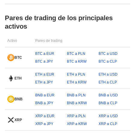
Pares de trading de los principales
activos
Activo
Pares de trading
BTC a EUR
BTC a PLN
BTC a USD
BTC
BTC a JPY
BTC a KRW
BTC a CLP
ETH a EUR
ETH a PLN
ETH a USD
ETH
ETH a JPY
ETH a KRW
ETH a CLP
BNB a EUR
BNB a PLN
BNB a USD
BNB
BNB a JPY
BNB a KRW
BNB a CLP
XRP a EUR
XRP a PLN
XRP a USD
XRP
XRP a JPY
XRP a KRW
XRP a CLP