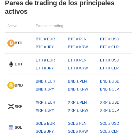
Pares de trading de los principales
activos
Activo
Pares de trading
BTC a EUR
BTC a PLN
BTC a USD
BTC
BTC a JPY
BTC a KRW
BTC a CLP
ETH a EUR
ETH a PLN
ETH a USD
ETH
ETH a JPY
ETH a KRW
ETH a CLP
BNB a EUR
BNB a PLN
BNB a USD
BNB
BNB a JPY
BNB a KRW
BNB a CLP
XRP a EUR
XRP a PLN
XRP a USD
XRP
XRP a JPY
XRP a KRW
XRP a CLP
SOL a EUR
SOL a PLN
SOL a USD
SOL
SOL a JPY
SOL a KRW
SOL a CLP