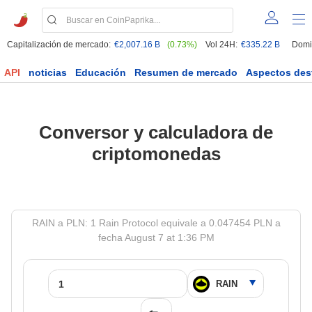
Capitalización de mercado:
€2,007.16 B
(0.73%)
Vol 24H:
€335.22 B
Domi
API
noticias
Educación
Resumen de mercado
Aspectos des
Conversor y calculadora de
criptomonedas
RAIN a PLN: 1 Rain Protocol equivale a 0.047454 PLN a
fecha August 7 at 1:36 PM