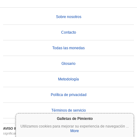
Sobre nosotros
Contacto
Todas las monedas
Glosario
Metodología
Política de privacidad
Términos de servicio
Galletas de Pimiento
Utilizamos cookies para mejorar su experiencia de navegación
...
AVISO IMPORTANTE:
Las criptomonedas son altamente volátiles e implican un riesgo
More
significativo. Puede perder parte o la totalidad de su inversión. Toda la información en