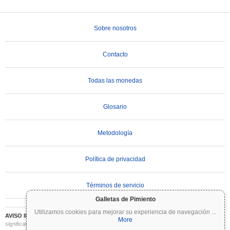
Sobre nosotros
Contacto
Todas las monedas
Glosario
Metodología
Política de privacidad
Términos de servicio
Galletas de Pimiento
Utilizamos cookies para mejorar su experiencia de navegación
...
AVISO IMPORTANTE:
Las criptomonedas son altamente volátiles e implican un riesgo
More
significativo. Puede perder parte o la totalidad de su inversión. Toda la información en