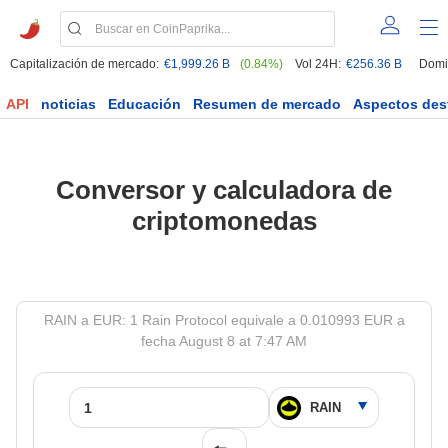
Capitalización de mercado:
€1,999.26 B
(0.84%)
Vol 24H:
€256.36 B
Domi
API
noticias
Educación
Resumen de mercado
Aspectos des
Conversor y calculadora de
criptomonedas
RAIN a EUR: 1 Rain Protocol equivale a 0.010993 EUR a
fecha August 8 at 7:47 AM