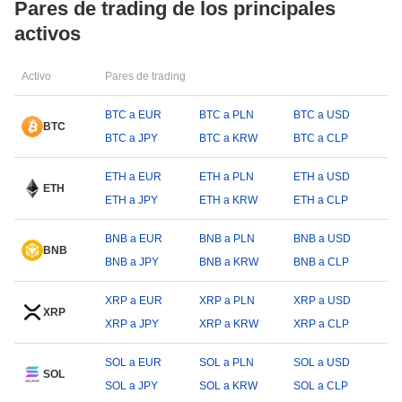
Pares de trading de los principales
activos
Activo
Pares de trading
BTC a EUR
BTC a PLN
BTC a USD
BTC
BTC a JPY
BTC a KRW
BTC a CLP
ETH a EUR
ETH a PLN
ETH a USD
ETH
ETH a JPY
ETH a KRW
ETH a CLP
BNB a EUR
BNB a PLN
BNB a USD
BNB
BNB a JPY
BNB a KRW
BNB a CLP
XRP a EUR
XRP a PLN
XRP a USD
XRP
XRP a JPY
XRP a KRW
XRP a CLP
SOL a EUR
SOL a PLN
SOL a USD
SOL
SOL a JPY
SOL a KRW
SOL a CLP