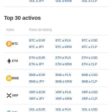
SOL a JPY
SOL a KRW
SOL a CLP
Top 30 activos
Activo
Pares de trading
BTC a EUR
BTC a PLN
BTC a USD
BTC
BTC a JPY
BTC a KRW
BTC a CLP
ETH a EUR
ETH a PLN
ETH a USD
ETH
ETH a JPY
ETH a KRW
ETH a CLP
BNB a EUR
BNB a PLN
BNB a USD
BNB
BNB a JPY
BNB a KRW
BNB a CLP
XRP a EUR
XRP a PLN
XRP a USD
XRP
XRP a JPY
XRP a KRW
XRP a CLP
SOL a EUR
SOL a PLN
SOL a USD