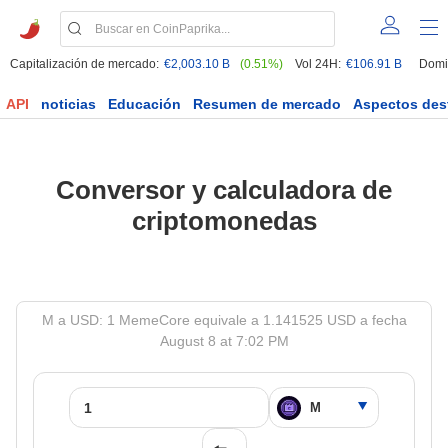
Capitalización de mercado:
€2,003.10 B
(0.51%)
Vol 24H:
€106.91 B
Domi
API
noticias
Educación
Resumen de mercado
Aspectos des
Conversor y calculadora de
criptomonedas
M a USD: 1 MemeCore equivale a 1.141525 USD a fecha
August 8 at 7:02 PM