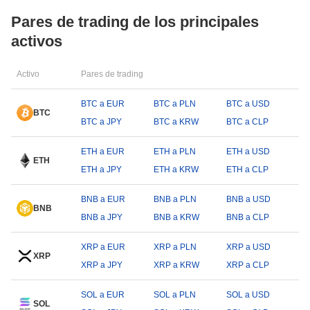
Pares de trading de los principales
activos
Activo
Pares de trading
BTC a EUR
BTC a PLN
BTC a USD
BTC
BTC a JPY
BTC a KRW
BTC a CLP
ETH a EUR
ETH a PLN
ETH a USD
ETH
ETH a JPY
ETH a KRW
ETH a CLP
BNB a EUR
BNB a PLN
BNB a USD
BNB
BNB a JPY
BNB a KRW
BNB a CLP
XRP a EUR
XRP a PLN
XRP a USD
XRP
XRP a JPY
XRP a KRW
XRP a CLP
SOL a EUR
SOL a PLN
SOL a USD
SOL