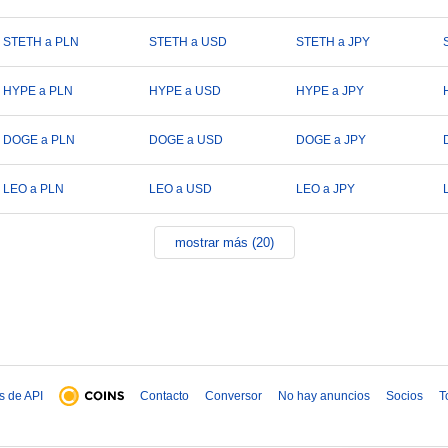
STETH a PLN
STETH a USD
STETH a JPY
HYPE a PLN
HYPE a USD
HYPE a JPY
DOGE a PLN
DOGE a USD
DOGE a JPY
LEO a PLN
LEO a USD
LEO a JPY
mostrar más (20)
s de API
Contacto
Conversor
No hay anuncios
Socios
T