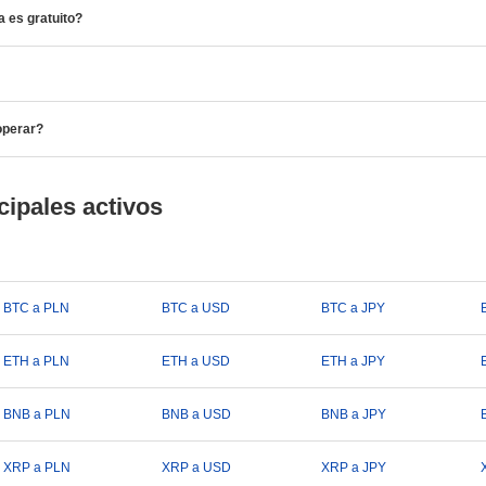
 es gratuito?
operar?
cipales activos
BTC a PLN
BTC a USD
BTC a JPY
ETH a PLN
ETH a USD
ETH a JPY
BNB a PLN
BNB a USD
BNB a JPY
XRP a PLN
XRP a USD
XRP a JPY