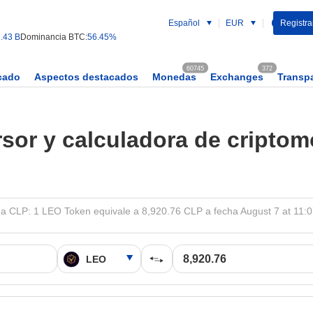
Español
EUR
Registrar
.43 B
Dominancia BTC:
56.45%
60745
372
cado
Aspectos destacados
Monedas
Exchanges
Transp
sor y calculadora de cripto
a CLP: 1 LEO Token equivale a 8,920.76 CLP a fecha August 7 at 11: