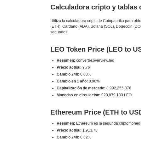
Calculadora cripto y tablas
Utiliza la calculadora cripto de Coinpaprika para o
(ETH), Cardano (ADA), Solana (SOL), Dogecoin (DOG
segundos.
LEO Token Price (LEO to U
Resumen:
converter.overview.leo
Precio actual:
9.76
Cambio 24h:
0.03%
Cambio en 1 año:
8.90%
Capitalización de mercado:
8,992,255,376
Monedas en circulación:
920,879,133 LEO
Ethereum Price (ETH to US
Resumen:
Ethereum es la segunda criptomoneda po
Precio actual:
1,913.78
Cambio 24h:
0.62%