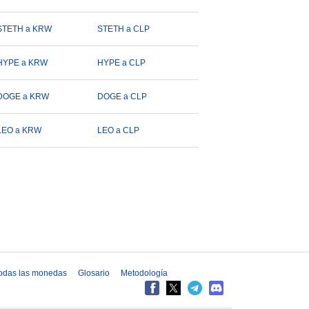
STETH a KRW
STETH a CLP
HYPE a KRW
HYPE a CLP
DOGE a KRW
DOGE a CLP
LEO a KRW
LEO a CLP
odas las monedas
Glosario
Metodología