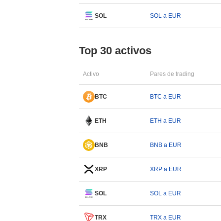
SOL
SOL a EUR
Top 30 activos
Activo
Pares de trading
BTC
BTC a EUR
ETH
ETH a EUR
BNB
BNB a EUR
XRP
XRP a EUR
SOL
SOL a EUR
TRX
TRX a EUR