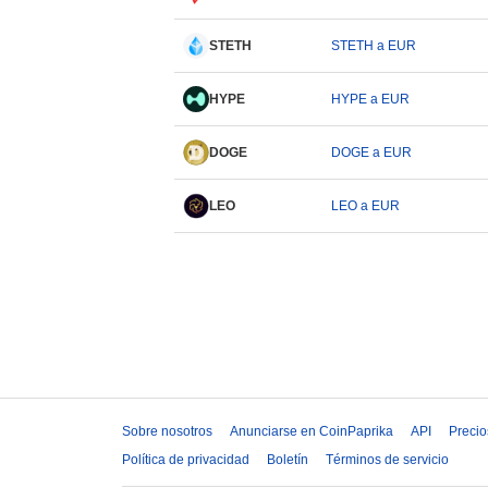
STETH
STETH a EUR
HYPE
HYPE a EUR
DOGE
DOGE a EUR
LEO
LEO a EUR
Sobre nosotros
Anunciarse en CoinPaprika
API
Precio
Política de privacidad
Boletín
Términos de servicio