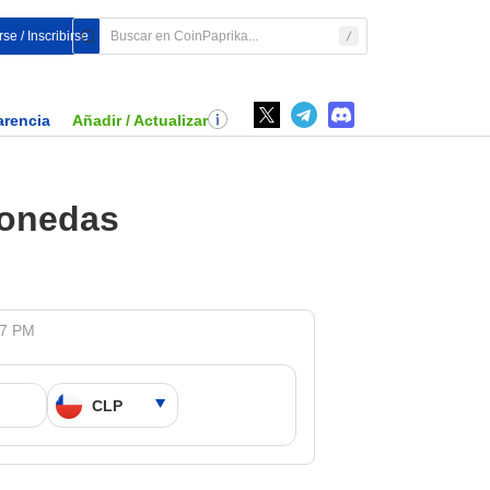
se / Inscribirse
arencia
Añadir / Actualizar
monedas
07 PM