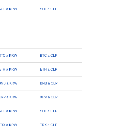
SOL a KRW
SOL a CLP
BTC a KRW
BTC a CLP
ETH a KRW
ETH a CLP
BNB a KRW
BNB a CLP
XRP a KRW
XRP a CLP
SOL a KRW
SOL a CLP
TRX a KRW
TRX a CLP