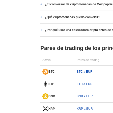
¿El conversor de criptomonedas de Coinpaprika
¿Qué criptomonedas puedo convertir?
¿Por qué usar una calculadora cripto antes de 
Pares de trading de los prin
Activo
Pares de trading
BTC
BTC a EUR
ETH
ETH a EUR
BNB
BNB a EUR
XRP
XRP a EUR