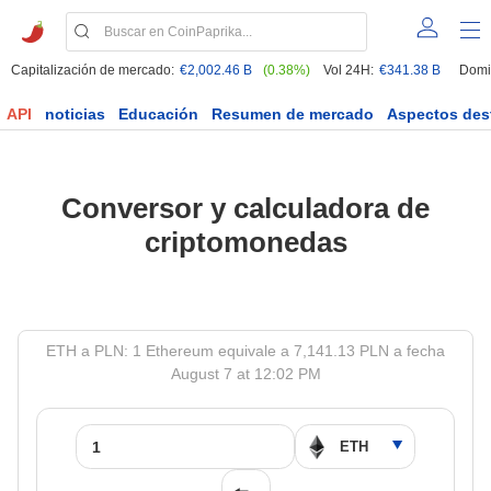
Capitalización de mercado:
€2,002.46 B
(0.38%)
Vol 24H:
€341.38 B
Domi
API
noticias
Educación
Resumen de mercado
Aspectos des
Conversor y calculadora de
criptomonedas
ETH a PLN: 1 Ethereum equivale a 7,141.13 PLN a fecha
August 7 at 12:02 PM