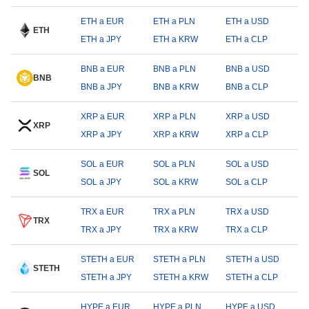
ETH a EUR
ETH a PLN
ETH a USD
ETH
ETH a JPY
ETH a KRW
ETH a CLP
BNB a EUR
BNB a PLN
BNB a USD
BNB
BNB a JPY
BNB a KRW
BNB a CLP
XRP a EUR
XRP a PLN
XRP a USD
XRP
XRP a JPY
XRP a KRW
XRP a CLP
SOL a EUR
SOL a PLN
SOL a USD
SOL
SOL a JPY
SOL a KRW
SOL a CLP
TRX a EUR
TRX a PLN
TRX a USD
TRX
TRX a JPY
TRX a KRW
TRX a CLP
STETH a EUR
STETH a PLN
STETH a USD
STETH
STETH a JPY
STETH a KRW
STETH a CLP
HYPE a EUR
HYPE a PLN
HYPE a USD