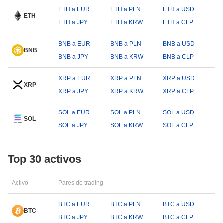
ETH a EUR
ETH a PLN
ETH a USD
ETH
ETH a JPY
ETH a KRW
ETH a CLP
BNB a EUR
BNB a PLN
BNB a USD
BNB
BNB a JPY
BNB a KRW
BNB a CLP
XRP a EUR
XRP a PLN
XRP a USD
XRP
XRP a JPY
XRP a KRW
XRP a CLP
SOL a EUR
SOL a PLN
SOL a USD
SOL
SOL a JPY
SOL a KRW
SOL a CLP
Top 30 activos
Activo
Pares de trading
BTC a EUR
BTC a PLN
BTC a USD
BTC
BTC a JPY
BTC a KRW
BTC a CLP