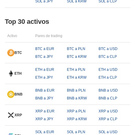
SOL a JPY
SOL a KRW
SOL a CLP
Top 30 activos
Activo
Pares de trading
BTC a EUR
BTC a PLN
BTC a USD
BTC
BTC a JPY
BTC a KRW
BTC a CLP
ETH a EUR
ETH a PLN
ETH a USD
ETH
ETH a JPY
ETH a KRW
ETH a CLP
BNB a EUR
BNB a PLN
BNB a USD
BNB
BNB a JPY
BNB a KRW
BNB a CLP
XRP a EUR
XRP a PLN
XRP a USD
XRP
XRP a JPY
XRP a KRW
XRP a CLP
SOL a EUR
SOL a PLN
SOL a USD