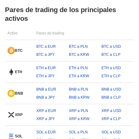
Pares de trading de los principales
activos
Activo
Pares de trading
BTC a EUR
BTC a PLN
BTC a USD
BTC
BTC a JPY
BTC a KRW
BTC a CLP
ETH a EUR
ETH a PLN
ETH a USD
ETH
ETH a JPY
ETH a KRW
ETH a CLP
BNB a EUR
BNB a PLN
BNB a USD
BNB
BNB a JPY
BNB a KRW
BNB a CLP
XRP a EUR
XRP a PLN
XRP a USD
XRP
XRP a JPY
XRP a KRW
XRP a CLP
SOL a EUR
SOL a PLN
SOL a USD
SOL