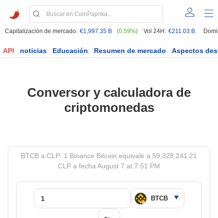
Capitalización de mercado:
€1,997.35 B
(0.59%)
Vol 24H:
€211.03 B
Domi
API
noticias
Educación
Resumen de mercado
Aspectos des
Conversor y calculadora de
criptomonedas
BTCB a CLP: 1 Binance Bitcoin equivale a 59,328,241.21
CLP a fecha August 7 at 7:51 PM