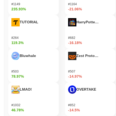
#1149
#1164
235.93%
-21.06%
TUTORIAL
HarryPotterObamaSoni
#264
#682
119.3%
-16.18%
Bluwhale
Zest Protocol
#503
#507
78.97%
-14.97%
LMAO!
OVERTAKE
#1032
#852
46.78%
-14.5%