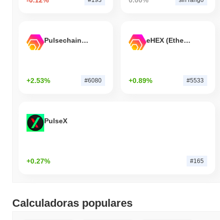
Pulsechain Bridged HEX (Pulsechain)
eHEX (Ethereum)
+2.53%
+0.89%
#6080
#5533
PulseX
+0.27%
#165
Calculadoras populares