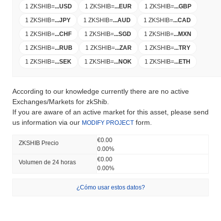
1 ZKSHIB
=
...
USD
1 ZKSHIB
=
...
EUR
1 ZKSHIB
=
...
GBP
1 ZKSHIB
=
...
JPY
1 ZKSHIB
=
...
AUD
1 ZKSHIB
=
...
CAD
1 ZKSHIB
=
...
CHF
1 ZKSHIB
=
...
SGD
1 ZKSHIB
=
...
MXN
1 ZKSHIB
=
...
RUB
1 ZKSHIB
=
...
ZAR
1 ZKSHIB
=
...
TRY
1 ZKSHIB
=
...
SEK
1 ZKSHIB
=
...
NOK
1 ZKSHIB
=
...
ETH
According to our knowledge currently there are no active
Exchanges/Markets for zkShib.
If you are aware of an active market for this asset, please send
us information via our
form.
MODIFY PROJECT
€0.00
ZKSHIB Precio
0.00%
€0.00
Volumen de 24 horas
0.00%
¿Cómo usar estos datos?