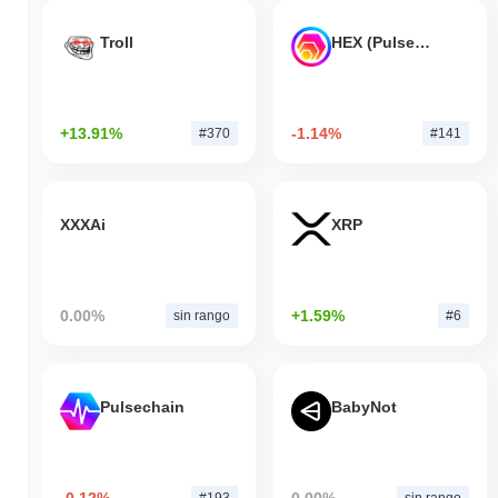
Troll
HEX (Pulsechain)
+13.91%
-1.14%
#370
#141
XXXAi
XRP
0.00%
+1.59%
sin rango
#6
Pulsechain
BabyNot
-0.12%
0.00%
#193
sin rango