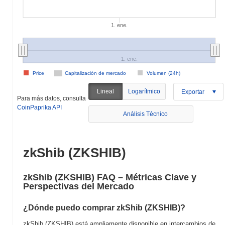
1. ene.
1. ene.
Price
Capitalización de mercado
Volumen (24h)
Lineal
Logarítmico
Exportar
Para más datos, consulta
CoinPaprika API
Análisis Técnico
zkShib (ZKSHIB)
zkShib (ZKSHIB) FAQ – Métricas Clave y
Perspectivas del Mercado
¿Dónde puedo comprar zkShib (ZKSHIB)?
zkShib (ZKSHIB) está ampliamente disponible en intercambios de