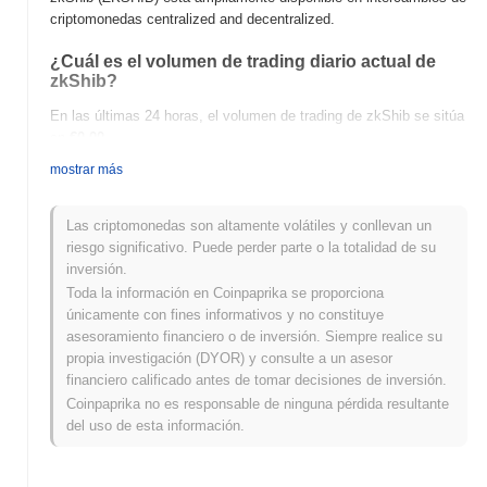
criptomonedas centralized and decentralized.
¿Cuál es el volumen de trading diario actual de
zkShib?
En las últimas 24 horas, el volumen de trading de zkShib se sitúa
en
€0.00
.
mostrar más
¿Cuál es el historial del rango de precios de
zkShib?
Las criptomonedas son altamente volátiles y conllevan un
Máximo Histórico (ATH):
€0.00
riesgo significativo. Puede perder parte o la totalidad de su
Mínimo Histórico (ATL):
€0.00
inversión.
Toda la información en Coinpaprika se proporciona
zkShib se negocia actualmente
~0.00%
por debajo de su ATH .
únicamente con fines informativos y no constituye
asesoramiento financiero o de inversión. Siempre realice su
¿Cómo se está desempeñando zkShib en
propia investigación (DYOR) y consulte a un asesor
comparación con el mercado cripto en general?
financiero calificado antes de tomar decisiones de inversión.
En los últimos 7 días, zkShib ha ganó
0.00%
, quedando por
Coinpaprika no es responsable de ninguna pérdida resultante
debajo del mercado cripto general que registró una ganancia del
del uso de esta información.
0.23%
. Esto indica un retraso temporal en la acción del precio de
ZKSHIB en relación con el impulso del mercado más amplio.