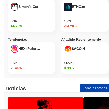
Simon's Cat
ETHGas
#689
#363
44.25%
-14.28%
Tendencias
Añadido Recientemente
HEX (Pulsechain)
SACOIN
#141
#10421
-1.48%
0.99%
noticias
Todas las noticias