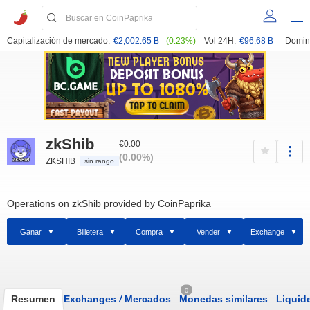
Capitalización de mercado:
€2,002.65 B
(0.23%)
Vol 24H:
€96.68 B
Domin
zkShib
€0.00
(0.00%)
ZKSHIB
sin rango
Operations on zkShib provided by CoinPaprika
Ganar
Billetera
Compra
Vender
Exchange
0
Resumen
Exchanges
/
Mercados
Monedas similares
Liquid