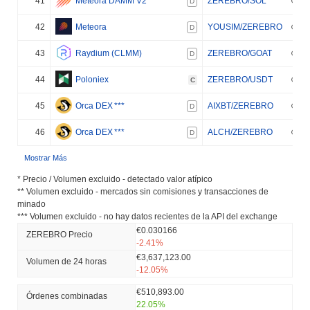
41
Meteora DAMM V2
ZEREBRO/SOL
D
42
Meteora
YOUSIM/ZEREBRO
D
43
Raydium (CLMM)
ZEREBRO/GOAT
D
44
Poloniex
ZEREBRO/USDT
C
45
Orca DEX
***
AIXBT/ZEREBRO
D
46
Orca DEX
***
ALCH/ZEREBRO
D
Mostrar Más
* Precio / Volumen excluido - detectado valor atípico
** Volumen excluido - mercados sin comisiones y transacciones de
minado
*** Volumen excluido - no hay datos recientes de la API del exchange
€0.030166
ZEREBRO Precio
-2.41%
€3,637,123.00
Volumen de 24 horas
-12.05%
€510,893.00
Órdenes combinadas
22.05%