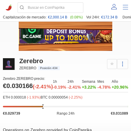
Capitalización de mercado:
€2,000.14 B
(0.08%)
Vol 24H:
€172.34 B
Domi
Zerebro
ZEREBRO
Posición 434
Zerebro ZEREBRO precio:
1h
24h
Semana
Mes
Año
€0.030166
(-2.41%)
-0.19%
-2.41%
+3.22%
-4.78%
+20.96%
ETH 0.000018
(-1.93%)
BTC 0.00000054
(-2.25%)
€0.029739
Rango 24h
€0.031089
Operations on Zerebro provided by CoinPaprika