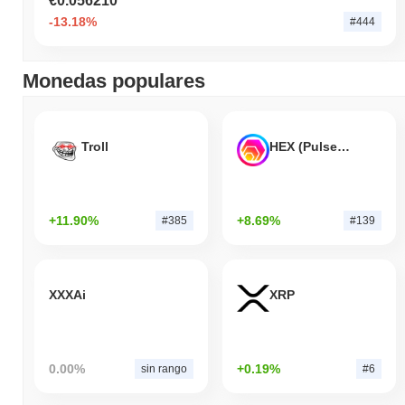
€0.056210
-13.18%
#444
Monedas populares
Troll
HEX (Pulsechain)
+11.90%
+8.69%
#385
#139
XXXAi
XRP
0.00%
+0.19%
sin rango
#6