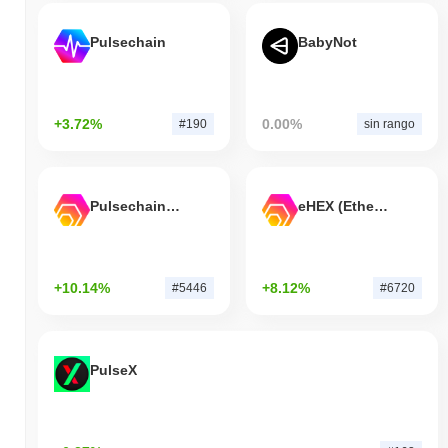
Pulsechain
BabyNot
+3.72%
0.00%
#190
sin rango
Pulsechain Bridged HEX (Pulsechain)
eHEX (Ethereum)
+10.14%
+8.12%
#5446
#6720
PulseX