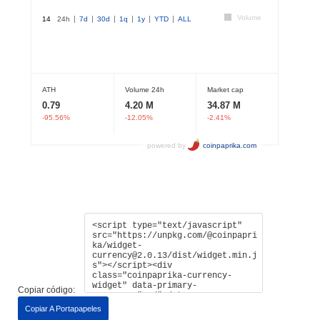
Copiar código:
Copiar A Portapapeles