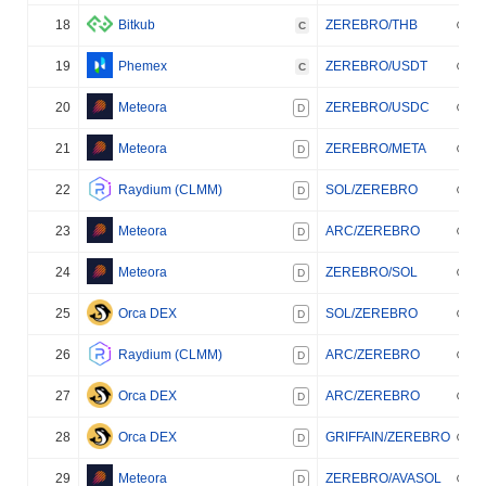
18
Bitkub
ZEREBRO/THB
C
19
Phemex
ZEREBRO/USDT
C
20
Meteora
ZEREBRO/USDC
D
21
Meteora
ZEREBRO/META
D
22
Raydium (CLMM)
SOL/ZEREBRO
D
23
Meteora
ARC/ZEREBRO
D
24
Meteora
ZEREBRO/SOL
D
25
Orca DEX
SOL/ZEREBRO
D
26
Raydium (CLMM)
ARC/ZEREBRO
D
27
Orca DEX
ARC/ZEREBRO
D
28
Orca DEX
GRIFFAIN/ZEREBRO
D
29
Meteora
ZEREBRO/AVASOL
D