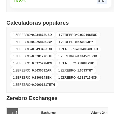
+6.27%
#163
Calculadoras populares
1 ZEREBRO
=
0.034872
USD
1 ZEREBRO
=
0.030166
EUR
1 ZEREBRO
=
0.025848
GBP
1 ZEREBRO
=
5.5030
JPY
1 ZEREBRO
=
0.049345
AUD
1 ZEREBRO
=
0.048648
CAD
1 ZEREBRO
=
0.028177
CHF
1 ZEREBRO
=
0.044570
SGD
1 ZEREBRO
=
0.597577
MXN
1 ZEREBRO
=
2.8688
RUB
1 ZEREBRO
=
0.563053
ZAR
1 ZEREBRO
=
1.6633
TRY
1 ZEREBRO
=
0.330614
SEK
1 ZEREBRO
=
0.331715
NOK
1 ZEREBRO
=
0.00001817
ETH
Zerebro Exchanges
#
Exchange
Volume 24h (%)