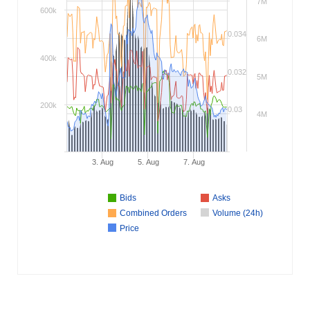
7M
600k
0.034
6M
400k
0.032
5M
200k
0.03
4M
3. Aug
5. Aug
7. Aug
Bids
Asks
Combined Orders
Volume (24h)
Price