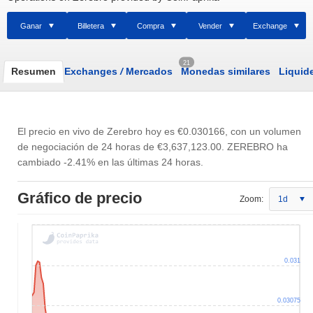
Ganar
Billetera
Compra
Vender
Exchange
21
Resumen
Exchanges
/
Mercados
Monedas similares
Liquid
El precio en vivo de Zerebro hoy es
€0.030166
, con un volumen
de negociación de 24 horas de
€3,637,123.00
. ZEREBRO ha
800k
0
0.028
0.038
3M
8M
cambiado -2.41% en las últimas 24 horas.
Gráfico de precio
Zoom:
1d
0.031
0.03075