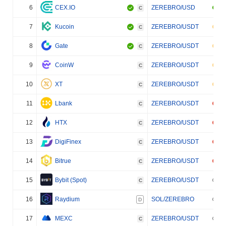
6
CEX.IO
ZEREBRO/USD
C
7
Kucoin
ZEREBRO/USDT
C
8
Gate
ZEREBRO/USDT
C
9
CoinW
ZEREBRO/USDT
C
10
XT
ZEREBRO/USDT
C
11
Lbank
ZEREBRO/USDT
C
12
HTX
ZEREBRO/USDT
C
13
DigiFinex
ZEREBRO/USDT
C
14
Bitrue
ZEREBRO/USDT
C
15
Bybit (Spot)
ZEREBRO/USDT
C
16
Raydium
SOL/ZEREBRO
D
17
MEXC
ZEREBRO/USDT
C