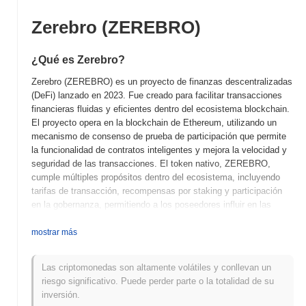
Zerebro (ZEREBRO)
¿Qué es Zerebro?
Zerebro (ZEREBRO) es un proyecto de finanzas descentralizadas
(DeFi) lanzado en 2023. Fue creado para facilitar transacciones
financieras fluidas y eficientes dentro del ecosistema blockchain.
El proyecto opera en la blockchain de Ethereum, utilizando un
mecanismo de consenso de prueba de participación que permite
la funcionalidad de contratos inteligentes y mejora la velocidad y
seguridad de las transacciones. El token nativo, ZEREBRO,
cumple múltiples propósitos dentro del ecosistema, incluyendo
tarifas de transacción, recompensas por staking y participación
en la gobernanza, permitiendo a los poseedores influir en las
decisiones del proyecto. Zerebro se destaca por su enfoque en
interfaces amigables y accesibilidad, buscando atraer tanto a
mostrar más
usuarios novatos como experimentados al espacio DeFi. Su
enfoque innovador en la provisión de liquidez y la agricultura de
Las criptomonedas son altamente volátiles y conllevan un
rendimiento lo posiciona como un jugador significativo en el
riesgo significativo. Puede perder parte o la totalidad de su
paisaje en evolución de las finanzas descentralizadas.
inversión.