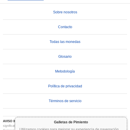
Sobre nosotros
Contacto
Todas las monedas
Glosario
Metodología
Política de privacidad
Términos de servicio
AVISO IMPORTANTE:
Las criptomonedas son altamente volátiles e implican un riesgo
Galletas de Pimiento
significativo. Puede perder parte o la totalidad de su inversión. Toda la información en
Utilizamos cookies para mejorar su experiencia de navegación
...