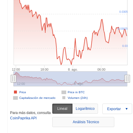
0.0305
0.03025
0.03
12:00
18:00
8. ago.
06:00
12:00
8. ago.
Price
Price in BTC
Capitalización de mercado
Volumen (24h)
Lineal
Logarítmico
Exportar
Para más datos, consulta
CoinPaprika API
Análisis Técnico