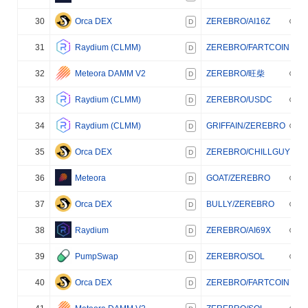
30
Orca DEX
ZEREBRO/AI16Z
D
31
Raydium (CLMM)
ZEREBRO/FARTCOIN
D
32
Meteora DAMM V2
ZEREBRO/旺柴
D
33
Raydium (CLMM)
ZEREBRO/USDC
D
34
Raydium (CLMM)
GRIFFAIN/ZEREBRO
D
35
Orca DEX
ZEREBRO/CHILLGUY
D
36
Meteora
GOAT/ZEREBRO
D
37
Orca DEX
BULLY/ZEREBRO
D
38
Raydium
ZEREBRO/AI69X
D
39
PumpSwap
ZEREBRO/SOL
D
40
Orca DEX
ZEREBRO/FARTCOIN
D