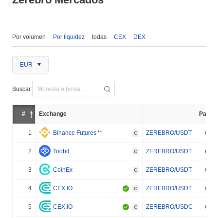
Por volumen
Por liquidez
todas
CEX
DEX
EUR
Buscar
#
Exchange
Par
1
Binance Futures
**
ZEREBRO/USDT
C
2
Toobit
ZEREBRO/USDT
C
3
CoinEx
ZEREBRO/USDT
C
4
CEX.IO
ZEREBRO/USDT
C
5
CEX.IO
ZEREBRO/USDC
C