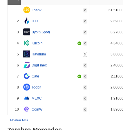
1
Lbank
61.510000%
C
2
HTX
9.690000%
C
3
Bybit (Spot)
8.270000%
C
4
Kucoin
4.340000%
C
5
Raydium
3.880000%
D
6
DigiFinex
2.400000%
C
7
Gate
2.110000%
C
8
Toobit
2.000000%
C
9
MEXC
1.910000%
C
10
CoinW
1.890000%
C
Mostrar Más
Zerebro Mercados