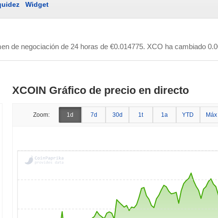
quidez
Widget
men de negociación de 24 horas de
€0.014775
. XCO ha cambiado 0.00
XCOIN Gráfico de precio en directo
Zoom:
1d
7d
30d
1t
1a
YTD
Máx