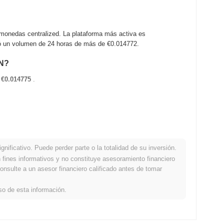
monedas centralized. La plataforma más activa es
ó un volumen de 24 horas de más de
€0.014772
.
IN?
n
€0.014775
.
nificativo. Puede perder parte o la totalidad de su inversión.
fines informativos y no constituye asesoramiento financiero
 con el mercado cripto en general?
onsulte a un asesor financiero calificado antes de tomar
el mercado cripto general que registró una ganancia del
0.45%
.
so de esta información.
elación con el impulso del mercado más amplio.