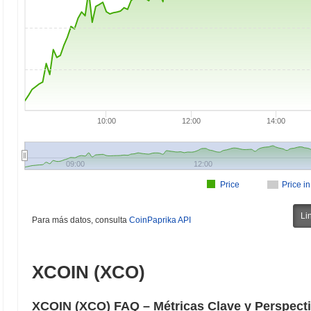
10:00
12:00
14:00
09:00
12:00
Price
Price i
Li
Para más datos, consulta
CoinPaprika API
XCOIN (XCO)
XCOIN (XCO) FAQ – Métricas Clave y Perspect