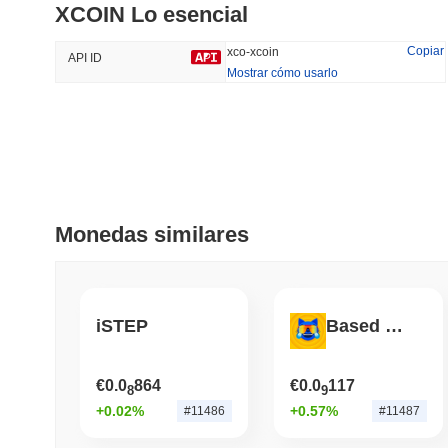
XCOIN Lo esencial
#630
#2988
30.26%
-21.79%
Copiar
xco-xcoin
API ID
Mostrar cómo usarlo
Tendencias
Añadido Recientemente
HEX (Pulsechain)
SACOIN
#140
#10085
15.95%
1.24%
Monedas similares
iSTEP
Based Mog Coin
€0.0
864
€0.0
117
8
9
+0.02%
+0.57%
#11486
#11487