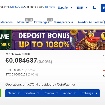
Vol 24H:
€286.90 B
Dominancia BTC:
56.43%
Español
EUR
R
60744
373
estacados
Monedas
Exchanges
Transparencia
Añadir / Actualizar
XCOIN XCO precio:
1
€0.084637
(0.00%)
+
ETH 0.000051
(0.00%)
BTC 0.00000151
(0.00%)
€
Operations on XCOIN provided by CoinPaprika
Ganar
Billetera
Compra
Vender
Exchange