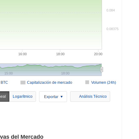
0.084
0.08375
16:00
18:00
20:00
15:00
18:00
n BTC
Capitalización de mercado
Volumen (24h)
neal
Logarítmico
Análisis Técnico
Exportar
ivas del Mercado