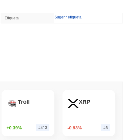
min leer
Sugerir etiqueta
Etiqueta
l equipo rojo de Bitcoin señala 85 errores
ente un día
leer
 Remesas en Dólares en Poder de Gastar
leer
o de criptomonedas, pero limita a los
Troll
XRP
a $3,700 al año
leer
+0.39%
-0.93%
#413
#6
agentes de IA una billetera de stablecoin para