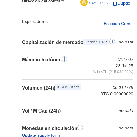
Dirección del contrato
Dupdo
0x89...0997
Exploradores
Bscscan.com
no data
Capitalización de mercado
Posición 11485
€182.02
Máximo histórico
23 Jul 25
% to ATH (215,038.22%)
€0.014775
Volumen (24h)
Posición 11357
BTC 0.00000026
no data
Vol / M Cap (24h)
no data
Monedas en circulación
Update supply form