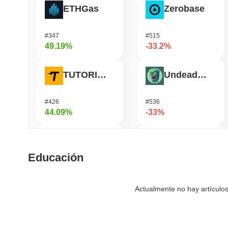
ETHGas
Zerobase
#347
#515
49.19%
-33.2%
TUTORIAL
Undeads Games
#426
#536
44.09%
-33%
Biconomy
Bless
Educación
#334
#475
41.01%
-27.28%
Actualmente no hay artículos
Coin98
Cookie