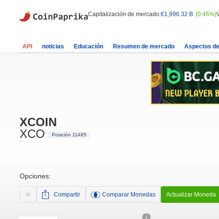
Capitalización de mercado:
€1,996.32 B
(0.45%)
API
noticias
Educación
Resumen de mercado
Aspectos d
XCOIN
XCO
Posición 11485
Opciones:
Compartir
Comparar Monedas
Actualizar Moneda
1