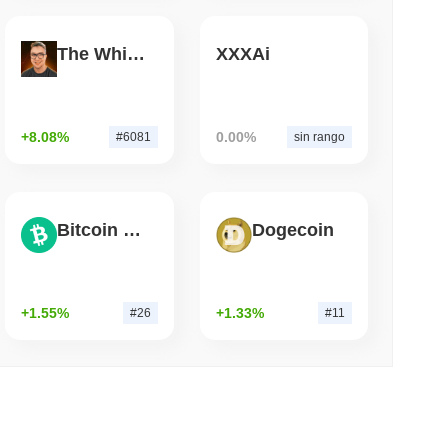
The White Bull
XXXAi
leer
uente de Bitcoin Después de Que Atacantes
uipo
+8.08%
0.00%
#6081
sin rango
Bitcoin Cash
Dogecoin
+1.55%
+1.33%
#26
#11