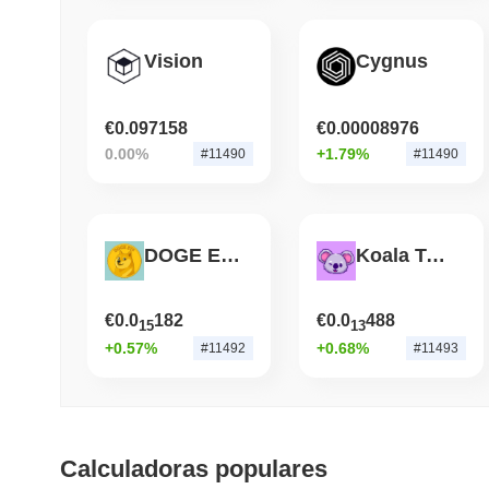
Vision
Cygnus
€0.097158
€0.00008976
0.00%
+1.79%
#11490
#11490
DOGE ETF
Koala Token
€0.0
182
€0.0
488
15
13
+0.57%
+0.68%
#11492
#11493
Calculadoras populares