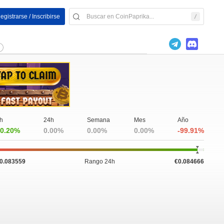
egistrarse / Inscribirse
h
24h
Semana
Mes
Año
0.20%
0.00%
0.00%
0.00%
-99.91%
0.083559
Rango 24h
€0.084666