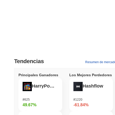
Tendencias
Resumen de mercad
Principales Ganadores
Los Mejores Perdedores
HarryPotterObamaSonic10Inu (ETH)
Hashflow
#625
#1220
49.67%
-61.84%