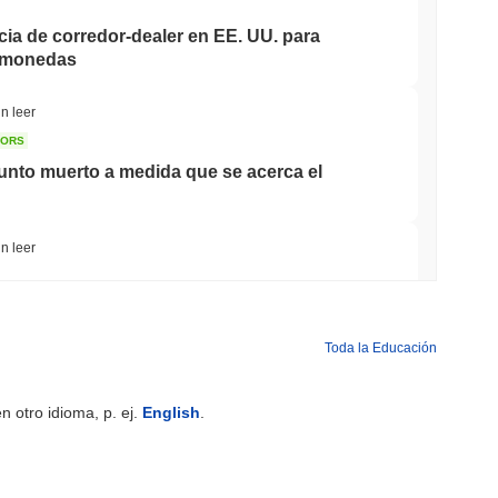
cia de corredor-dealer en EE. UU. para
tomonedas
n leer
TORS
nto muerto a medida que se acerca el
n leer
carrera bancaria para tokenizar depósitos
Toda la Educación
min leer
 otro idioma, p. ej.
English
.
es mientras el gigante logístico AZ-COM
tablecoin en yenes