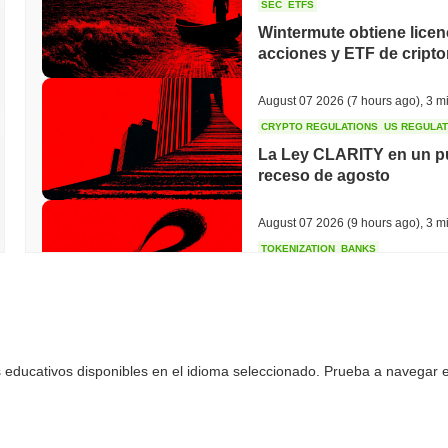
SEC
ETFS
Wintermute obtiene licen
acciones y ETF de crip
August 07 2026
(7 hours ago)
,
3 mi
CRYPTO REGULATIONS
US REGULA
La Ley CLARITY en un pu
receso de agosto
August 07 2026
(9 hours ago)
,
3 mi
TOKENIZATION
BANKS
Wells Fargo se une a la 
August 07 2026
(11 hours ago)
,
3 
 educativos disponibles en el idioma seleccionado. Prueba a navegar en
STABLECOIN
JAPAN
JPYC recauda $38 millon
Maruwa apuesta por la s