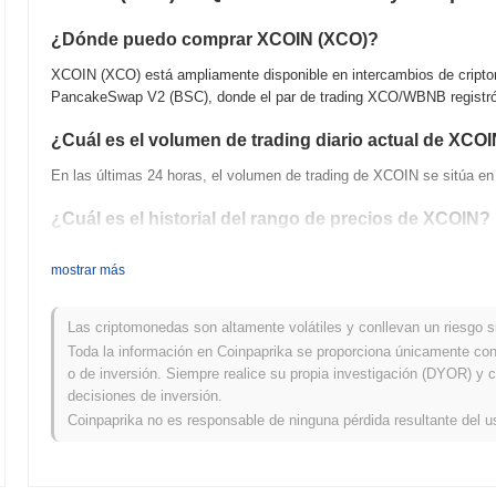
¿Dónde puedo comprar XCOIN (XCO)?
XCOIN (XCO) está ampliamente disponible en intercambios de cripto
PancakeSwap V2 (BSC), donde el par de trading XCO/WBNB registr
¿Cuál es el volumen de trading diario actual de XCO
En las últimas 24 horas, el volumen de trading de XCOIN se sitúa e
¿Cuál es el historial del rango de precios de XCOIN?
Máximo Histórico (ATH):
€182.02
mostrar más
Mínimo Histórico (ATL):
€0.00
XCOIN se negocia actualmente
~99.95%
por debajo de su ATH .
Las criptomonedas son altamente volátiles y conllevan un riesgo sig
Toda la información en Coinpaprika se proporciona únicamente con 
¿Cómo se está desempeñando XCOIN en comparación
o de inversión. Siempre realice su propia investigación (DYOR) y c
decisiones de inversión.
En los últimos 7 días, XCOIN ha ganó
0.00%
, quedando por debajo d
Coinpaprika no es responsable de ninguna pérdida resultante del u
Esto indica un retraso temporal en la acción del precio de XCO en r