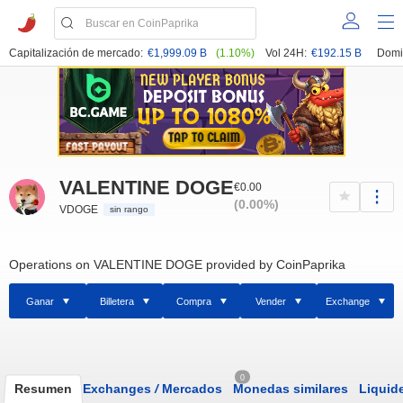
Capitalización de mercado:
€1,999.09 B
(1.10%)
Vol 24H:
€192.15 B
Domi
VALENTINE DOGE
€0.00
(0.00%)
VDOGE
sin rango
Operations on VALENTINE DOGE provided by CoinPaprika
Ganar
Billetera
Compra
Vender
Exchange
0
Resumen
Exchanges
/
Mercados
Monedas similares
Liquid