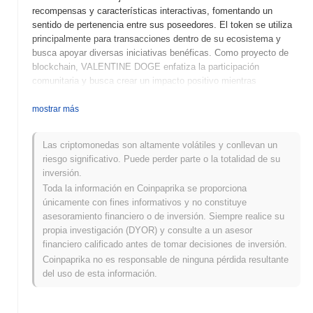
recompensas y características interactivas, fomentando un
sentido de pertenencia entre sus poseedores. El token se utiliza
principalmente para transacciones dentro de su ecosistema y
busca apoyar diversas iniciativas benéficas. Como proyecto de
blockchain, VALENTINE DOGE enfatiza la participación
comunitaria y busca crear un impacto positivo mientras
proporciona una plataforma para que los usuarios participen en el
creciente mundo de las criptomonedas.
mostrar más
¿Cuándo y cómo comenzó VALENTINE DOGE?
Las criptomonedas son altamente volátiles y conllevan un
VALENTINE DOGE (VDOGE) se lanzó en 2021 como una
riesgo significativo. Puede perder parte o la totalidad de su
criptomoneda impulsada por la comunidad diseñada para celebrar
inversión.
el amor y la positividad dentro del espacio cripto. Desarrollado por
Toda la información en Coinpaprika se proporciona
un equipo anónimo, el proyecto tenía como objetivo crear una
únicamente con fines informativos y no constituye
plataforma divertida y atractiva que apoyara causas benéficas.
asesoramiento financiero o de inversión. Siempre realice su
Inicialmente listado en varias exchanges descentralizadas,
propia investigación (DYOR) y consulte a un asesor
VALENTINE DOGE ganó tracción a través de campañas en redes
financiero calificado antes de tomar decisiones de inversión.
sociales y el compromiso de la comunidad, lo que contribuyó a su
Coinpaprika no es responsable de ninguna pérdida resultante
crecimiento y popularidad temprana. El proyecto enfatiza su
del uso de esta información.
compromiso con donaciones benéficas, particularmente alrededor
del Día de San Valentín, reforzando su marca y misión únicas.