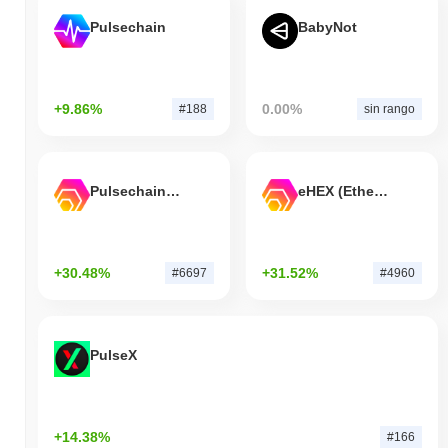
Pulsechain
BabyNot
+9.86%
0.00%
#188
sin rango
Pulsechain Bridged HEX (Pulsechain)
eHEX (Ethereum)
+30.48%
+31.52%
#6697
#4960
PulseX
+14.38%
#166