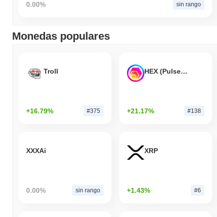
0.00%
sin rango
Monedas populares
Troll
HEX (Pulsechain)
+16.79%
+21.17%
#375
#138
XXXAi
XRP
0.00%
+1.43%
sin rango
#6