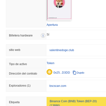
Apertura
Sí
Billetera hardware
sitio web
valentinedoge.club
Token
Tipo de activo
0x25...D3DD
Dupdo
Dirección del contrato
Exploradores
(1)
bscscan.com
Binance Coin (BNB) Token (BEP-20)
Etiqueta
(13886)