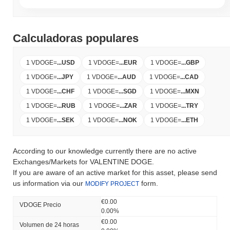
Calculadoras populares
1 VDOGE
=
...
USD
1 VDOGE
=
...
EUR
1 VDOGE
=
...
GBP
1 VDOGE
=
...
JPY
1 VDOGE
=
...
AUD
1 VDOGE
=
...
CAD
1 VDOGE
=
...
CHF
1 VDOGE
=
...
SGD
1 VDOGE
=
...
MXN
1 VDOGE
=
...
RUB
1 VDOGE
=
...
ZAR
1 VDOGE
=
...
TRY
1 VDOGE
=
...
SEK
1 VDOGE
=
...
NOK
1 VDOGE
=
...
ETH
According to our knowledge currently there are no active
Exchanges/Markets for VALENTINE DOGE.
If you are aware of an active market for this asset, please send
us information via our
form.
MODIFY PROJECT
€0.00
VDOGE Precio
0.00%
€0.00
Volumen de 24 horas