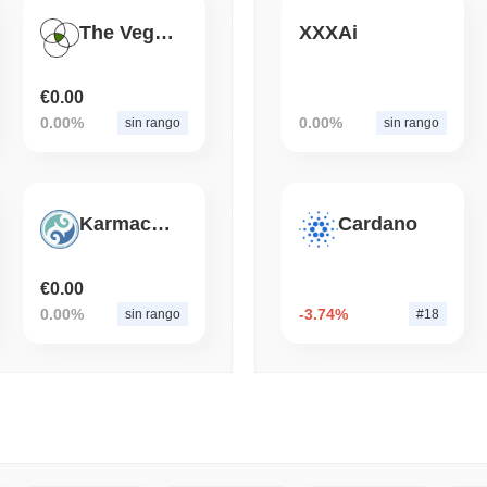
The Vegan Initiative
XXXAi
August 04 2026
(1 day ago)
,
3 min 
DEFI
TRADING
El comercio en cadena al
€0.00
volumen de intercambio 
0.00%
0.00%
sin rango
sin rango
Karmacoin
Cardano
€0.00
0.00%
-3.74%
sin rango
#18