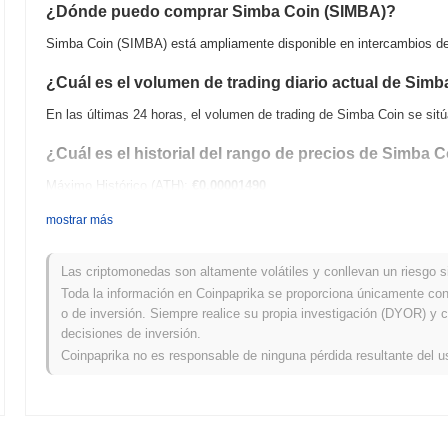
¿Dónde puedo comprar Simba Coin (SIMBA)?
Simba Coin (SIMBA) está ampliamente disponible en intercambios de 
¿Cuál es el volumen de trading diario actual de Sim
En las últimas 24 horas, el volumen de trading de Simba Coin se sit
¿Cuál es el historial del rango de precios de Simba 
Máximo Histórico (ATH):
€0.00001490
Mínimo Histórico (ATL):
€0.00
mostrar más
Simba Coin se negocia actualmente
~100.00%
por debajo de su ATH 
Las criptomonedas son altamente volátiles y conllevan un riesgo sig
¿Cómo se está desempeñando Simba Coin en compara
Toda la información en Coinpaprika se proporciona únicamente con 
o de inversión. Siempre realice su propia investigación (DYOR) y c
En los últimos 7 días, Simba Coin ha ganó
0.00%
, quedando por deba
decisiones de inversión.
0.90%
. Esto indica un retraso temporal en la acción del precio de 
Coinpaprika no es responsable de ninguna pérdida resultante del u