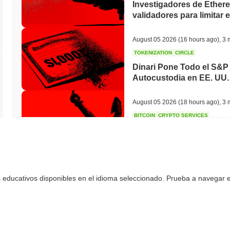
Investigadores de Ethe
validadores para limitar 
August 05 2026
(16 hours ago)
,
3 
TOKENIZATION
CIRCLE
Dinari Pone Todo el S&P 
Autocustodia en EE. UU.
August 05 2026
(18 hours ago)
,
3 
BITCOIN
CRYPTO SERVICES
BitGo Transfiere $7.4B d
Migración de LayerZero 
August 05 2026
(20 hours ago)
,
3 
 educativos disponibles en el idioma seleccionado. Prueba a navegar en
ETFS
BANKS
El Banco Más Grande de 
Bitcoin para Triplicar su
August 05 2026
(22 hours ago)
,
3 