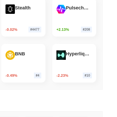
Stealth
Pulsechain
leer
canza una participación récord mientras el
centralizado se hunde
-0.02%
+2.13%
#4477
#208
BNB
Hyperliquid
-0.49%
-2.23%
#4
#10