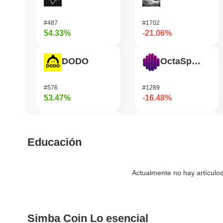
#487
#1702
54.33%
-21.06%
DODO
OctaSpace
#576
#1289
53.47%
-16.48%
Bless
Manyu
Educación
#345
#1036
51.46%
-16.32%
Actualmente no hay artículos
SKYAI
GRVT Token
Simba Coin Lo esencial
#263
#460