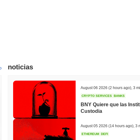
noticias
o
August 06 2026
(2 hours ago)
,
3 mi
CRYPTO SERVICES
BANKS
BNY Quiere que las Insti
Custodia
August 05 2026
(14 hours ago)
,
3 
ETHEREUM
DEFI