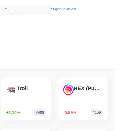
Sugerir etiqueta
Etiqueta
 UU. llegan a la cadena como el crecimiento
 desacelera al 1.5%
min leer
l Millones de Fondos de Efectivo Europeos a
leer
ARITY depende de una ventana de cuatro días
Troll
HEX (Pulsechain)
eceso
leer
+2.10%
-0.59%
#408
#159
mino hacia las stablecoins con un acuerdo
n BVNK