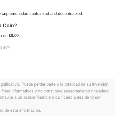
criptomonedas centralized and decentralized.
ba Coin?
úa en
€0.00
.
Coin?
.
nificativo. Puede perder parte o la totalidad de su inversión.
ción con el mercado cripto en general?
fines informativos y no constituye asesoramiento financiero
onsulte a un asesor financiero calificado antes de tomar
jo del mercado cripto general que registró una ganancia del
SIMBA en relación con el impulso del mercado más amplio.
so de esta información.