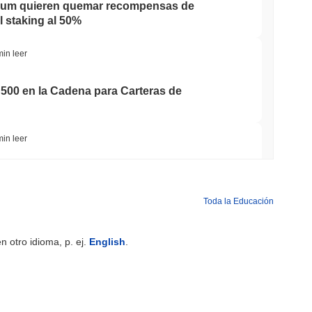
reum quieren quemar recompensas de
el staking al 50%
min leer
500 en la Cadena para Carteras de
min leer
e Bitcoin Envuelto a Chainlink a Medida que la
Se Acerca a $15B
Toda la Educación
min leer
 otro idioma, p. ej.
English
.
Italia Reduce sus Participaciones en ETF de
 Apuesta en Ether Staked
min leer