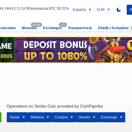
Vol 24H:
€173.24 B
Dominancia BTC:
56.32%
Español
EUR
R
60708
373
estacados
Monedas
Exchanges
Transparencia
Añadir / Actualizar
Operations on Simba Coin provided by CoinPaprika
Ganar
Billetera
Compra
Vender
Exchange