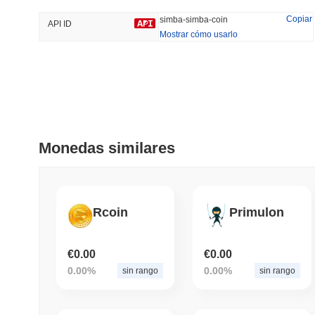
45.34%
-16.01%
Copiar
simba-simba-coin
API ID
Mostrar cómo usarlo
Tendencias
Añadido Recientemente
Hyperliquid
SACOIN
#10
#4934
-2.23%
no data
Monedas similares
Rcoin
Primulon
€0.00
€0.00
0.00%
0.00%
sin rango
sin rango