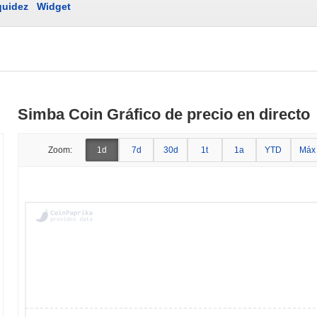
quidez
Widget
Simba Coin Gráfico de precio en directo
Zoom:
1d
7d
30d
1t
1a
YTD
Máx