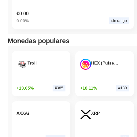
€0.00
0.00%
sin rango
Monedas populares
Troll
HEX (Pulsechain)
+13.05%
+18.11%
#385
#139
XXXAi
XRP