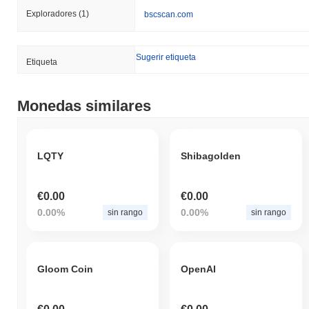
Exploradores
(1)
bscscan.com
Sugerir etiqueta
Etiqueta
Monedas similares
LQTY
Shibagolden
€0.00
€0.00
0.00%
0.00%
sin rango
sin rango
Gloom Coin
OpenAI