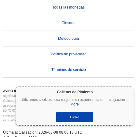
Todas las monedas
Glosario
Metodología
Política de privacidad
Términos de servicio
AVISO IMPORTANTE:
Las criptomonedas son altamente volátiles e implican un riesgo
Galletas de Pimiento
significativo. Puede perder parte o la totalidad de su inversión. Toda la información en
Utilizamos cookies para mejorar su experiencia de navegación
...
Coinpaprika se proporciona únicamente con fines informativos y no constituye
More
asesoramiento financiero o de inversión. Siempre realice su propia investigación
(DYOR) y consulte a un asesor financiero cualificado antes de tomar decisiones de
inversión. Coinpaprika no se hace responsable de las pérdidas derivadas del uso de
Cierre
esta información.
Última actualización: 2026-08-08 08:08:18 UTC