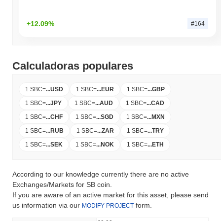
+12.09%
#164
Calculadoras populares
1 SBC
=
...
USD
1 SBC
=
...
EUR
1 SBC
=
...
GBP
1 SBC
=
...
JPY
1 SBC
=
...
AUD
1 SBC
=
...
CAD
1 SBC
=
...
CHF
1 SBC
=
...
SGD
1 SBC
=
...
MXN
1 SBC
=
...
RUB
1 SBC
=
...
ZAR
1 SBC
=
...
TRY
1 SBC
=
...
SEK
1 SBC
=
...
NOK
1 SBC
=
...
ETH
According to our knowledge currently there are no active
Exchanges/Markets for SB coin.
If you are aware of an active market for this asset, please send
us information via our
form.
MODIFY PROJECT