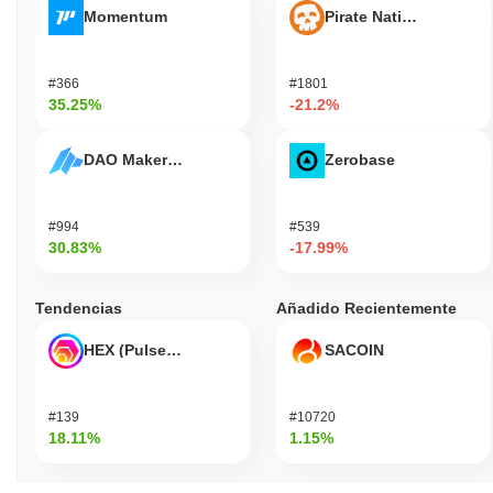
Momentum
Pirate Nation Token
#366
#1801
35.25%
-21.2%
DAO Maker Token
Zerobase
#994
#539
30.83%
-17.99%
Tendencias
Añadido Recientemente
HEX (Pulsechain)
SACOIN
#139
#10720
18.11%
1.15%