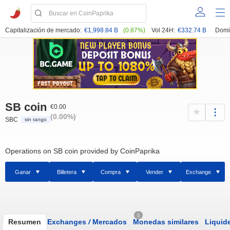
Capitalización de mercado:
€1,998.84 B
(0.87%)
Vol 24H:
€332.74 B
Domi
SB coin
€0.00
(0.00%)
SBC
sin rango
Operations on SB coin provided by CoinPaprika
Ganar
Billetera
Compra
Vender
Exchange
0
Resumen
Exchanges
/
Mercados
Monedas similares
Liquid