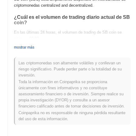
criptomonedas centralized and decentralized.
¿Cuál es el volumen de trading diario actual de SB
coin?
En las últimas 24 horas, el volumen de trading de SB coin se
sitúa en
€0.00
.
mostrar más
¿Cuál es el historial del rango de precios de SB
coin?
Las criptomonedas son altamente volátiles y conllevan un
Máximo Histórico (ATH):
€0.033436
riesgo significativo. Puede perder parte o la totalidad de su
Mínimo Histórico (ATL):
€0.00
inversión.
Toda la información en Coinpaprika se proporciona
SB coin se negocia actualmente
~100.00%
por debajo de su ATH
únicamente con fines informativos y no constituye
.
asesoramiento financiero o de inversión. Siempre realice su
propia investigación (DYOR) y consulte a un asesor
¿Cómo se está desempeñando SB coin en
financiero calificado antes de tomar decisiones de inversión.
comparación con el mercado cripto en general?
Coinpaprika no es responsable de ninguna pérdida resultante
En los últimos 7 días, SB coin ha ganó
0.00%
, quedando por
del uso de esta información.
debajo del mercado cripto general que registró una ganancia del
0.87%
. Esto indica un retraso temporal en la acción del precio de
SBC en relación con el impulso del mercado más amplio.