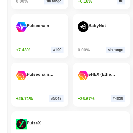
0.00%
+0.18%
sin rango
#6
Pulsechain
BabyNot
+7.43%
0.00%
#190
sin rango
Pulsechain Bridged HEX (Pulsechain)
eHEX (Ethereum)
+25.71%
+26.67%
#5048
#4839
PulseX