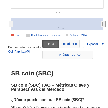
1. ene.
1. ene.
Price
Capitalización de mercado
Volumen (24h)
Lineal
Logarítmico
Exportar
Para más datos, consulta
CoinPaprika API
Análisis Técnico
SB coin (SBC)
SB coin (SBC) FAQ – Métricas Clave y
Perspectivas del Mercado
¿Dónde puedo comprar SB coin (SBC)?
SB coin (SBC) está ampliamente disponible en intercambios de