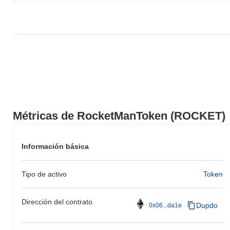
ganancia del
0.00%
. Esto indica un retraso temporal en la acción
del precio de ROCKET en relación con el impulso del mercado
más amplio.
Métricas de RocketManToken (ROCKET)
Información básica
Tipo de activo
Token
Dirección del contrato
Dupdo
0x06...da1e