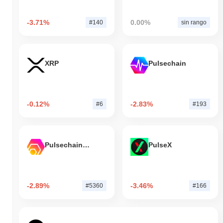
-3.71%
0.00%
#140
sin rango
XRP
Pulsechain
-0.12%
-2.83%
#6
#193
Pulsechain Bridged HEX (Pulsechain)
PulseX
-2.89%
-3.46%
#5360
#166