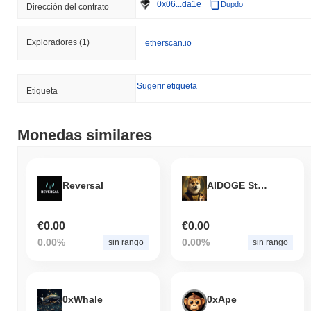
0x06...da1e
Dupdo
Dirección del contrato
Exploradores
(1)
etherscan.io
Sugerir etiqueta
Etiqueta
Monedas similares
Reversal
AIDOGE Stellar
€0.00
€0.00
0.00%
0.00%
sin rango
sin rango
0xWhale
0xApe