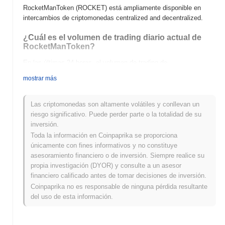
RocketManToken (ROCKET) está ampliamente disponible en
intercambios de criptomonedas centralized and decentralized.
¿Cuál es el volumen de trading diario actual de
RocketManToken?
En las últimas 24 horas, el volumen de trading de
RocketManToken se sitúa en
€0.00
.
mostrar más
¿Cuál es el historial del rango de precios de
RocketManToken?
Las criptomonedas son altamente volátiles y conllevan un
riesgo significativo. Puede perder parte o la totalidad de su
Máximo Histórico (ATH):
€0.000305
inversión.
Mínimo Histórico (ATL):
€0.00
Toda la información en Coinpaprika se proporciona
únicamente con fines informativos y no constituye
RocketManToken se negocia actualmente
~2.14%
por debajo de
asesoramiento financiero o de inversión. Siempre realice su
su ATH .
propia investigación (DYOR) y consulte a un asesor
financiero calificado antes de tomar decisiones de inversión.
¿Cómo se está desempeñando RocketManToken
en comparación con el mercado cripto en
Coinpaprika no es responsable de ninguna pérdida resultante
general?
del uso de esta información.
En los últimos 7 días, RocketManToken ha ganó
0.00%
,
quedando por debajo del mercado cripto general que registró una