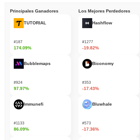
Principales Ganadores
Los Mejores Perdedores
TUTORIAL
Hashflow
#187
#1277
174.09%
-19.82%
Bubblemaps
Biconomy
#924
#353
97.97%
-17.43%
Immunefi
Bluwhale
#1133
#573
86.09%
-17.36%