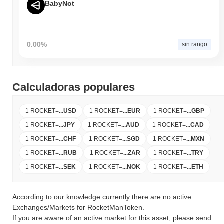
BabyNot
0.00%
sin rango
Calculadoras populares
1 ROCKET
=
...
USD
1 ROCKET
=
...
EUR
1 ROCKET
=
...
GBP
1 ROCKET
=
...
JPY
1 ROCKET
=
...
AUD
1 ROCKET
=
...
CAD
1 ROCKET
=
...
CHF
1 ROCKET
=
...
SGD
1 ROCKET
=
...
MXN
1 ROCKET
=
...
RUB
1 ROCKET
=
...
ZAR
1 ROCKET
=
...
TRY
1 ROCKET
=
...
SEK
1 ROCKET
=
...
NOK
1 ROCKET
=
...
ETH
According to our knowledge currently there are no active
Exchanges/Markets for RocketManToken.
If you are aware of an active market for this asset, please send