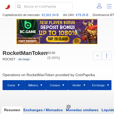
Capitalización de mercado:
€2,001.54 B
Vol 24H:
€79.26 B
Dominancia BT
RocketManToken
€0.00
(0.00%)
ROCKET
sin rango
Operations on RocketManToken provided by CoinPaprika
Ganar
Billetera
Compra
Vender
Exchange
0
Resumen
Exchanges
/
Mercados
Monedas similares
Liquid