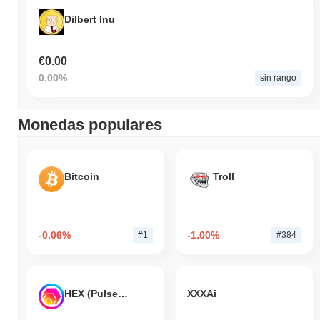
Dilbert Inu
€0.00
0.00%
sin rango
Monedas populares
Bitcoin
Troll
-0.06%
-1.00%
#1
#384
HEX (Pulsechain)
XXXAi