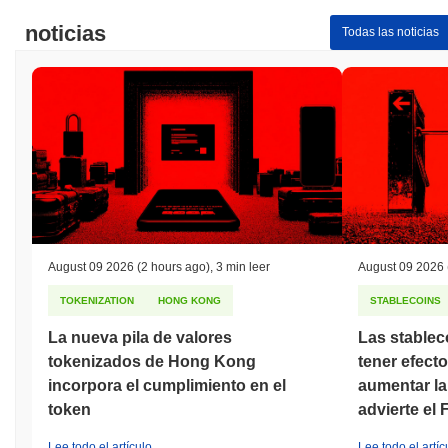
noticias
Todas las noticias
August 09 2026
(2 hours ago)
,
3 min leer
August 09 2026
TOKENIZATION
HONG KONG
STABLECOINS
La nueva pila de valores
Las stablec
tokenizados de Hong Kong
tener efect
incorpora el cumplimiento en el
aumentar la
token
advierte el 
Lee todo el artículo
Lee todo el artíc