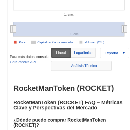
1. ene.
1. ene.
Price
Capitalización de mercado
Volumen (24h)
Lineal
Logarítmico
Exportar
Para más datos, consulta
CoinPaprika API
Análisis Técnico
RocketManToken (ROCKET)
RocketManToken (ROCKET) FAQ – Métricas
Clave y Perspectivas del Mercado
¿Dónde puedo comprar RocketManToken
(ROCKET)?