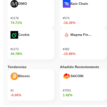
DIMO
Epic Chain
#1178
#574
74.71%
-16.36%
Cookie
Magma Finance
#1272
#382
44.78%
-15.88%
Tendencias
Añadido Recientemente
Bitcoin
SACOIN
#1
#7551
-0.06%
1.42%