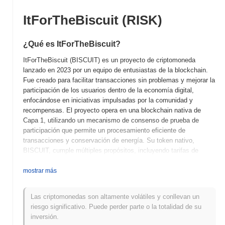
ItForTheBiscuit (RISK)
¿Qué es ItForTheBiscuit?
ItForTheBiscuit (BISCUIT) es un proyecto de criptomoneda
lanzado en 2023 por un equipo de entusiastas de la blockchain.
Fue creado para facilitar transacciones sin problemas y mejorar la
participación de los usuarios dentro de la economía digital,
enfocándose en iniciativas impulsadas por la comunidad y
recompensas. El proyecto opera en una blockchain nativa de
Capa 1, utilizando un mecanismo de consenso de prueba de
participación que permite un procesamiento eficiente de
transacciones y conservación de energía. Su token nativo,
BISCUIT, cumple múltiples propósitos, incluyendo tarifas de
transacción, recompensas por staking y participación en la
gobernanza, permitiendo a los poseedores influir en las
mostrar más
decisiones del proyecto. ItForTheBiscuit se destaca por su
enfoque único centrado en la comunidad, integrando elementos
Las criptomonedas son altamente volátiles y conllevan un
de gamificación para incentivar la participación de los usuarios y
riesgo significativo. Puede perder parte o la totalidad de su
fomentar un ecosistema vibrante. Este enfoque en la
inversión.
participación y recompensas de los usuarios lo posiciona como