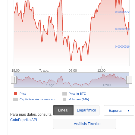
0.00000522
0.00000519
0.00000516
18:00
7. ago.
06:00
12:00
7. ago.
12:00
Price
Price in BTC
Capitalización de mercado
Volumen (24h)
Lineal
Logarítmico
Exportar
Para más datos, consulta
CoinPaprika API
Análisis Técnico