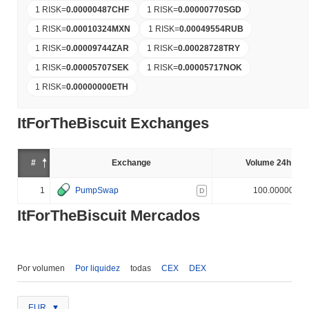
1 RISK
=
0.00000487
CHF
1 RISK
=
0.00000770
SGD
1 RISK
=
0.00010324
MXN
1 RISK
=
0.00049554
RUB
1 RISK
=
0.00009744
ZAR
1 RISK
=
0.00028728
TRY
1 RISK
=
0.00005707
SEK
1 RISK
=
0.00005717
NOK
1 RISK
=
0.00000000
ETH
ItForTheBiscuit Exchanges
#
Exchange
Volume 24h (%)
1
PumpSwap
100.000000%
D
ItForTheBiscuit Mercados
Por volumen
Por liquidez
todas
CEX
DEX
EUR