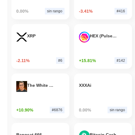
0.00%
-3.41%
sin rango
#416
XRP
HEX (Pulsechain)
-2.11%
+15.81%
#6
#142
The White Bull
XXXAi
+10.90%
0.00%
#6876
sin rango
Bangsat 666
Bitcoin Cash