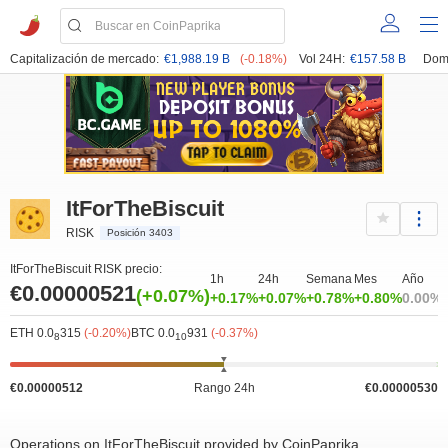
Capitalización de mercado:
€1,988.19 B
(-0.18%)
Vol 24H:
€157.58 B
Dom
ItForTheBiscuit
RISK
Posición 3403
ItForTheBiscuit RISK precio:
1h
24h
Semana
Mes
Año
€0.00000521
(+0.07%)
+0.17%
+0.07%
+0.78%
+0.80%
0.00%
ETH 0.0
315
(-0.20%)
BTC 0.0
931
(-0.37%)
8
10
€0.00000512
Rango 24h
€0.00000530
Operations on ItForTheBiscuit provided by CoinPaprika