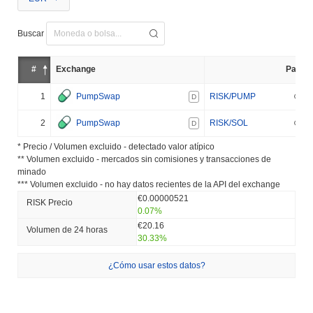
Buscar
#
Exchange
Par
1
PumpSwap
RISK/PUMP
D
2
PumpSwap
RISK/SOL
D
* Precio / Volumen excluido - detectado valor atípico
** Volumen excluido - mercados sin comisiones y transacciones de
minado
*** Volumen excluido - no hay datos recientes de la API del exchange
€0.00000521
RISK Precio
0.07%
€20.16
Volumen de 24 horas
30.33%
¿Cómo usar estos datos?