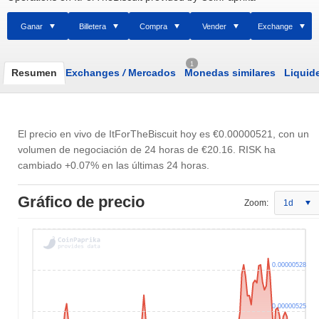
Ganar
Billetera
Compra
Vender
Exchange
1
Resumen
Exchanges
/
Mercados
Monedas similares
Liquid
El precio en vivo de ItForTheBiscuit hoy es
€0.00000521
, con un
volumen de negociación de 24 horas de
€20.16
. RISK ha
cambiado +0.07% en las últimas 24 horas.
Gráfico de precio
Zoom:
1d
0.00000528
0.00000525