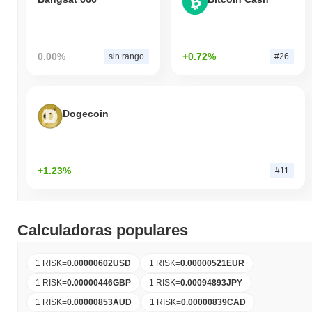
0.00%
+0.72%
sin rango
#26
Dogecoin
+1.23%
#11
Calculadoras populares
1 RISK
=
0.00000602
USD
1 RISK
=
0.00000521
EUR
1 RISK
=
0.00000446
GBP
1 RISK
=
0.00094893
JPY
1 RISK
=
0.00000853
AUD
1 RISK
=
0.00000839
CAD