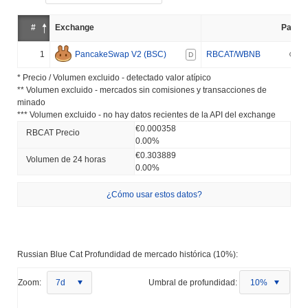
#
Exchange
Par
1
PancakeSwap V2 (BSC)
RBCAT/WBNB
D
* Precio / Volumen excluido - detectado valor atípico
** Volumen excluido - mercados sin comisiones y transacciones de
minado
*** Volumen excluido - no hay datos recientes de la API del exchange
€0.000358
RBCAT Precio
0.00%
€0.303889
Volumen de 24 horas
0.00%
¿Cómo usar estos datos?
Russian Blue Cat Profundidad de mercado histórica (10%):
Zoom:
7d
Umbral de profundidad:
10%