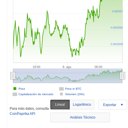
0.000357
0.0003564
0.0003558
18:00
8. ago.
06:00
8. ago.
Price
Price in BTC
Capitalización de mercado
Volumen (24h)
Lineal
Logarítmico
Exportar
Para más datos, consulta
CoinPaprika API
Análisis Técnico