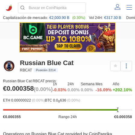
Capitalización de mercado:
€2,000.90 B
(0.30%)
Vol 24H:
€317.30 B
Domi
Russian Blue Cat
RBCAT
Posición 2214
Russian Blue Cat RBCAT precio:
1h
24h
Semana
Mes
Año
€0.000358
(0.00%)
-0.03%
0.00%
0.00%
-16.09%
+202.10%
ETH 0.00000022
(0.00%)
BTC 0.0
636
(0.00%)
8
€0.000355
Rango 24h
€0.000358
Operations on Russian Blue Cat provided by CoinPaprika