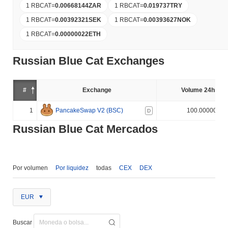
1 RBCAT
=
0.00668144
ZAR
1 RBCAT
=
0.019737
TRY
1 RBCAT
=
0.00392321
SEK
1 RBCAT
=
0.00393627
NOK
1 RBCAT
=
0.00000022
ETH
Russian Blue Cat Exchanges
#
Exchange
Volume 24h (%)
1
PancakeSwap V2 (BSC)
100.000000%
D
Russian Blue Cat Mercados
Por volumen
Por liquidez
todas
CEX
DEX
EUR
Buscar