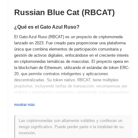
Russian Blue Cat (RBCAT)
¿Qué es el Gato Azul Ruso?
El Gato Azul Ruso (RBCAT) es un proyecto de criptomoneda
lanzado en 2023. Fue creado para proporcionar una plataforma
única que combina elementos de participación comunitaria y
gestión de activos digitales, enfocándose en el creciente interés
en criptomonedas temáticas de mascotas. El proyecto opera en
la blockchain de Ethereum, utilizando el estándar de token ERC-
20, que permite contratos inteligentes y aplicaciones
descentralizadas. Su token nativo, RBCAT, tiene múltiples
propósitos, incluyendo tarifas de transacción, recompensas por
staking y gobernanza comunitaria, permitiendo a los poseedores
participar en los procesos de toma de decisiones sobre los
desarrollos futuros del proyecto. El Gato Azul Ruso se destaca
mostrar más
por su énfasis en construir un ecosistema impulsado por la
comunidad que apoya iniciativas relacionadas con mascotas y
Las criptomonedas son altamente volátiles y conllevan un
actividades benéficas. Este enfoque en el impacto social,
riesgo significativo. Puede perder parte o la totalidad de su
combinado con su uso innovador de la tecnología blockchain, lo
inversión.
posiciona como un jugador notable en el nicho de criptomonedas