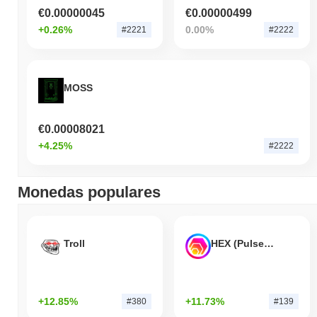
del precio de RBCAT en relación con el impulso del mercado más
€0.00000045
€0.00000499
amplio.
+0.26%
0.00%
#2221
#2222
MOSS
€0.00008021
+4.25%
#2222
Monedas populares
Troll
HEX (Pulsechain)
+12.85%
+11.73%
#380
#139