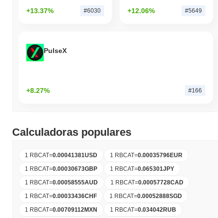
+13.37%
+12.06%
#6030
#5649
PulseX
+8.27%
#166
Calculadoras populares
1 RBCAT
=
0.00041381
USD
1 RBCAT
=
0.00035796
EUR
1 RBCAT
=
0.00030673
GBP
1 RBCAT
=
0.065301
JPY
1 RBCAT
=
0.00058555
AUD
1 RBCAT
=
0.00057728
CAD
1 RBCAT
=
0.00033436
CHF
1 RBCAT
=
0.00052888
SGD
1 RBCAT
=
0.00709112
MXN
1 RBCAT
=
0.034042
RUB