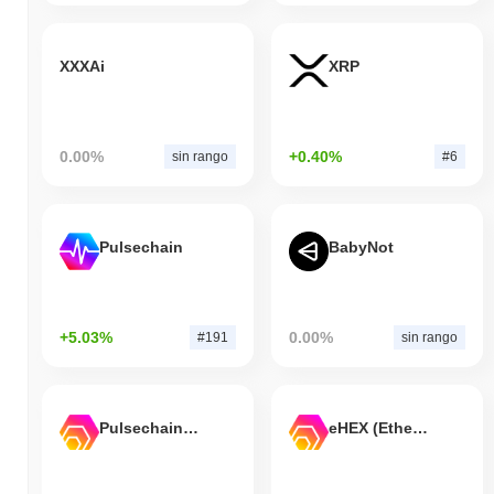
XXXAi
XRP
0.00%
+0.40%
sin rango
#6
Pulsechain
BabyNot
+5.03%
0.00%
#191
sin rango
Pulsechain Bridged HEX (Pulsechain)
eHEX (Ethereum)