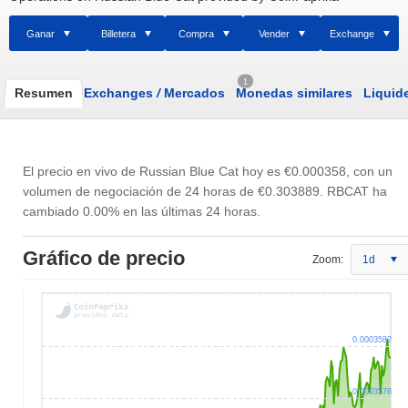
Ganar
Billetera
Compra
Vender
Exchange
1
Resumen
Exchanges
/
Mercados
Monedas similares
Liquid
El precio en vivo de Russian Blue Cat hoy es
€0.000358
, con un
volumen de negociación de 24 horas de
€0.303889
. RBCAT ha
cambiado 0.00% en las últimas 24 horas.
Gráfico de precio
Zoom:
1d
0.0003582
0.0003576