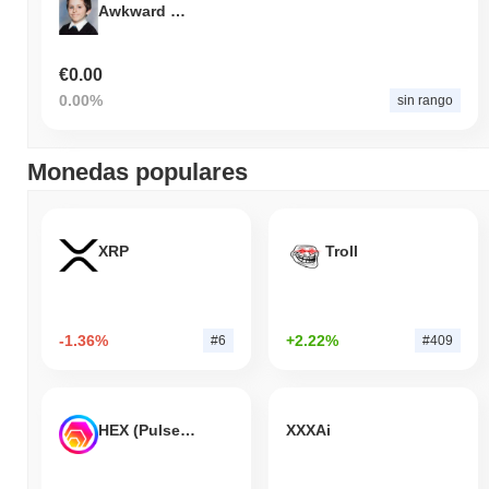
Awkward White People Smile
€0.00
0.00%
sin rango
Monedas populares
XRP
Troll
-1.36%
+2.22%
#6
#409
HEX (Pulsechain)
XXXAi