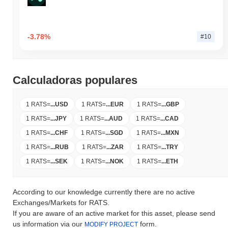
-3.78%
#10
Calculadoras populares
1 RATS
=
...
USD
1 RATS
=
...
EUR
1 RATS
=
...
GBP
1 RATS
=
...
JPY
1 RATS
=
...
AUD
1 RATS
=
...
CAD
1 RATS
=
...
CHF
1 RATS
=
...
SGD
1 RATS
=
...
MXN
1 RATS
=
...
RUB
1 RATS
=
...
ZAR
1 RATS
=
...
TRY
1 RATS
=
...
SEK
1 RATS
=
...
NOK
1 RATS
=
...
ETH
According to our knowledge currently there are no active
Exchanges/Markets for RATS.
If you are aware of an active market for this asset, please send
us information via our
form.
MODIFY PROJECT