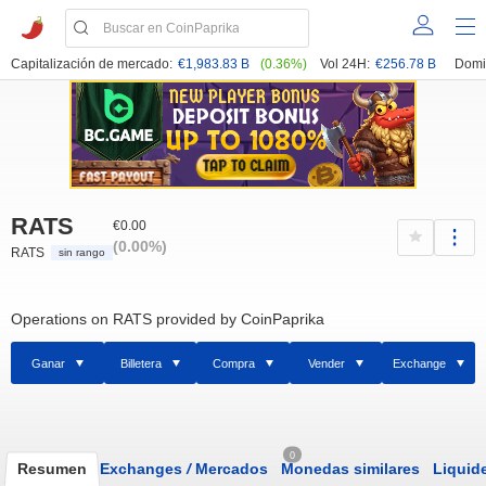
Capitalización de mercado:
€1,983.83 B
(0.36%)
Vol 24H:
€256.78 B
Domi
RATS
€0.00
(0.00%)
RATS
sin rango
Operations on RATS provided by CoinPaprika
Ganar
Billetera
Compra
Vender
Exchange
0
Resumen
Exchanges
/
Mercados
Monedas similares
Liquid