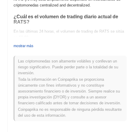
criptomonedas centralized and decentralized.
¿Cuál es el volumen de trading diario actual de
RATS?
En las últimas 24 horas, el volumen de trading de RATS se sitúa
en
€0.00
.
mostrar más
¿Cuál es el historial del rango de precios de
RATS?
Las criptomonedas son altamente volátiles y conllevan un
Máximo Histórico (ATH):
€0.00000051
riesgo significativo. Puede perder parte o la totalidad de su
Mínimo Histórico (ATL):
€0.00
inversión.
Toda la información en Coinpaprika se proporciona
RATS se negocia actualmente
~100.00%
por debajo de su ATH .
únicamente con fines informativos y no constituye
asesoramiento financiero o de inversión. Siempre realice su
¿Cómo se está desempeñando RATS en
propia investigación (DYOR) y consulte a un asesor
comparación con el mercado cripto en general?
financiero calificado antes de tomar decisiones de inversión.
En los últimos 7 días, RATS ha ganó
0.00%
, quedando por
Coinpaprika no es responsable de ninguna pérdida resultante
debajo del mercado cripto general que registró una ganancia del
del uso de esta información.
0.36%
. Esto indica un retraso temporal en la acción del precio de
RATS en relación con el impulso del mercado más amplio.