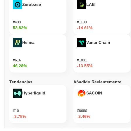
Zerobase
LAB
#433
#1108
53.82%
-14.61%
Heima
Vanar Chain
#616
#1031
46.28%
-13.55%
Tendencias
Añadido Recientemente
Hyperliquid
SACOIN
#10
#6680
-3.78%
-3.46%