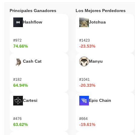
Principales Ganadores
Los Mejores Perdedores
Hashflow
Jotchua
#972
#1423
74.66%
-23.53%
Cash Cat
Manyu
#182
#1041
64.94%
-20.33%
Cartesi
Epic Chain
#476
#664
63.62%
-19.61%