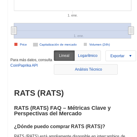
1. ene.
1. ene.
Price
Capitalización de mercado
Volumen (24h)
Lineal
Logarítmico
Exportar
Para más datos, consulta
CoinPaprika API
Análisis Técnico
RATS (RATS)
RATS (RATS) FAQ – Métricas Clave y
Perspectivas del Mercado
¿Dónde puedo comprar RATS (RATS)?
RATS (RATS) está ampliamente disponible en intercambios de