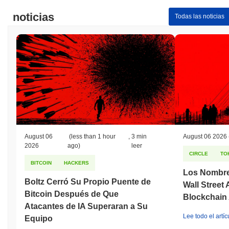
noticias
Todas las noticias
August 06
(less than 1 hour
,
3 min
August 06 2026
2026
ago)
leer
CIRCLE
TO
BITCOIN
HACKERS
Los Nombre
Boltz Cerró Su Propio Puente de
Wall Street
Bitcoin Después de Que
Blockchain 
Atacantes de IA Superaran a Su
Lee todo el artíc
Equipo