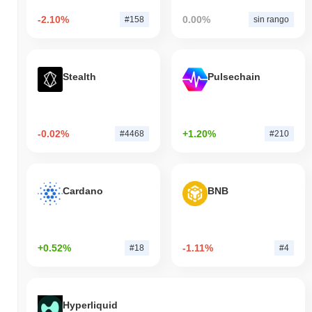
-2.10%
0.00%
#158
sin rango
Stealth
Pulsechain
-0.02%
+1.20%
#4468
#210
Cardano
BNB
+0.52%
-1.11%
#18
#4
Hyperliquid