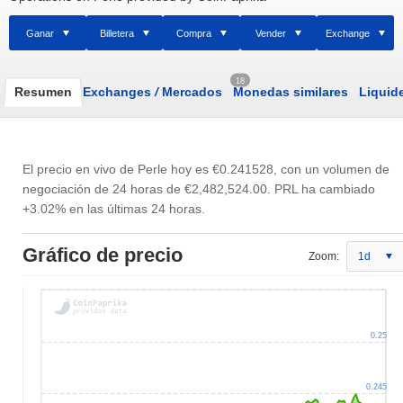
Ganar
Billetera
Compra
Vender
Exchange
18
Resumen
Exchanges
/
Mercados
Monedas similares
Liquid
El precio en vivo de Perle hoy es
€0.241528
, con un volumen de
negociación de 24 horas de
€2,482,524.00
. PRL ha cambiado
+3.02% en las últimas 24 horas.
Gráfico de precio
Zoom:
1d
0.25
0.245