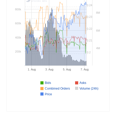
0.24
800k
8M
0.23
600k
0.22
6M
400k
0.21
4M
200k
0.2
1. Aug
3. Aug
5. Aug
7. Aug
Bids
Asks
Combined Orders
Volume (24h)
Price