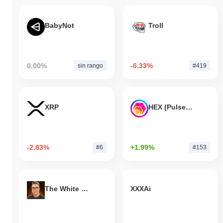
BabyNot
Troll
0.00%
-6.33%
sin rango
#419
XRP
HEX (Pulsechain)
-2.83%
+1.99%
#6
#153
The White Bull
XXXAi