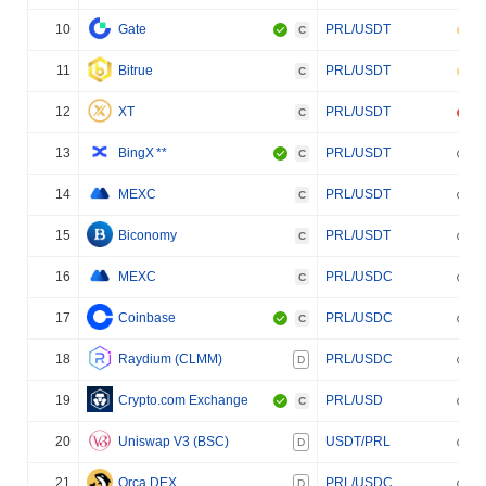
10
Gate
PRL/USDT
C
11
Bitrue
PRL/USDT
C
12
XT
PRL/USDT
C
13
BingX
**
PRL/USDT
C
14
MEXC
PRL/USDT
C
15
Biconomy
PRL/USDT
C
16
MEXC
PRL/USDC
C
17
Coinbase
PRL/USDC
C
18
Raydium (CLMM)
PRL/USDC
D
19
Crypto.com Exchange
PRL/USD
C
20
Uniswap V3 (BSC)
USDT/PRL
D
21
Orca DEX
PRL/USDC
D