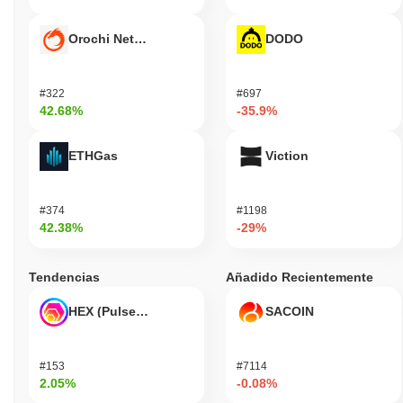
Orochi Network
DODO
#322
#697
42.68%
-35.9%
ETHGas
Viction
#374
#1198
42.38%
-29%
Tendencias
Añadido Recientemente
HEX (Pulsechain)
SACOIN
#153
#7114
2.05%
-0.08%