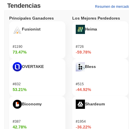
Tendencias
Resumen de mercad
Principales Ganadores
Los Mejores Perdedores
Fusionist
Heima
#1190
#726
73.47%
-59.78%
OVERTAKE
Bless
#832
#515
53.21%
-44.92%
Biconomy
Shardeum
#387
#1954
42.78%
-36.22%