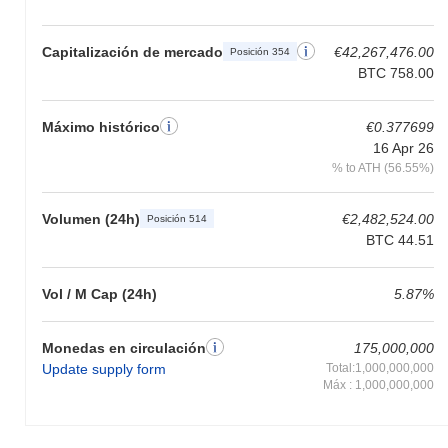
Capitalización de mercado
€42,267,476.00
Posición 354
BTC 758.00
Máximo histórico
€0.377699
16 Apr 26
% to ATH (56.55%)
Volumen (24h)
€2,482,524.00
Posición 514
BTC 44.51
Vol / M Cap (24h)
5.87%
Monedas en circulación
175,000,000
Update supply form
Total:1,000,000,000
Máx : 1,000,000,000