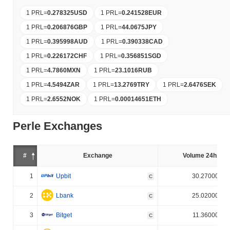
1 PRL
=
0.278325
USD
1 PRL
=
0.241528
EUR
1 PRL
=
0.206876
GBP
1 PRL
=
44.0675
JPY
1 PRL
=
0.395998
AUD
1 PRL
=
0.390338
CAD
1 PRL
=
0.226172
CHF
1 PRL
=
0.356851
SGD
1 PRL
=
4.7860
MXN
1 PRL
=
23.1016
RUB
1 PRL
=
4.5494
ZAR
1 PRL
=
13.2769
TRY
1 PRL
=
2.6476
SEK
1 PRL
=
2.6552
NOK
1 PRL
=
0.00014651
ETH
Perle Exchanges
#
Exchange
Volume 24h (%)
1
Upbit
30.270000%
C
2
Lbank
25.020000%
C
3
Bitget
11.360000%
C