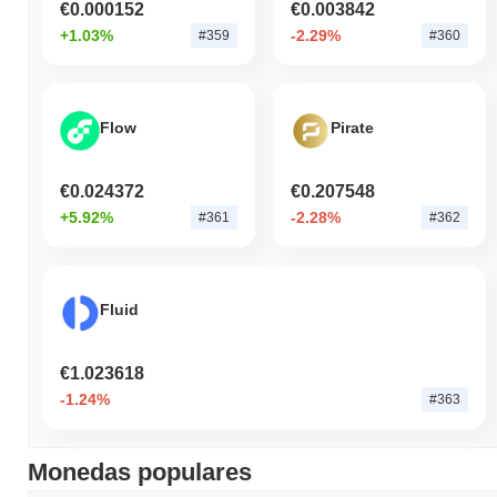
€0.000152
€0.003842
+1.03%
-2.29%
#359
#360
Flow
Pirate
€0.024372
€0.207548
+5.92%
-2.28%
#361
#362
Fluid
€1.023618
-1.24%
#363
Monedas populares