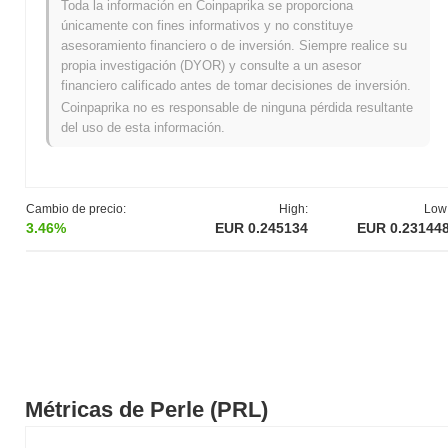
¿Cuál es el historial del rango de precios de
Toda la información en Coinpaprika se proporciona
Perle?
únicamente con fines informativos y no constituye
asesoramiento financiero o de inversión. Siempre realice su
Máximo Histórico (ATH):
€0.377699
propia investigación (DYOR) y consulte a un asesor
Mínimo Histórico (ATL):
NaN
financiero calificado antes de tomar decisiones de inversión.
Coinpaprika no es responsable de ninguna pérdida resultante
Perle se negocia actualmente
~36.12%
por debajo de su ATH .
del uso de esta información.
¿Cuál es la capitalización de mercado actual de
Perle?
La capitalización de mercado de Perle es aproximadamente
Cambio de precio:
High:
Low
€42,267,476.00
, clasificándolo en el puesto #354 globalmente por
3.46%
EUR 0.245134
EUR 0.23144
tamaño de mercado. Esta cifra se calcula en base a su
suministro circulante de 175 000 000 tokens PRL.
¿Cómo se está desempeñando Perle en
comparación con el mercado cripto en general?
En los últimos 7 días, Perle ha ganó
17.21%
, superando al
mercado cripto general que registró una disminución del
0.84%
.
Esto indica un rendimiento sólido en la acción del precio de PRL
Métricas de Perle (PRL)
en relación con el impulso del mercado más amplio.