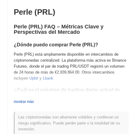
Perle (PRL)
Perle (PRL) FAQ – Métricas Clave y
Perspectivas del Mercado
¿Dónde puedo comprar Perle (PRL)?
Perle (PRL) está ampliamente disponible en intercambios de
criptomonedas centralized. La plataforma más activa es Binance
Futures, donde el par de trading PRL/USDT registró un volumen
de 24 horas de más de
€2,939,864.00
. Otros intercambios
incluyen
Upbit
y
Lbank
.
¿Cuál es el volumen de trading diario actual de
Perle?
mostrar más
En las últimas 24 horas, el volumen de trading de Perle se sitúa
en
€2,482,524.00
, mostrando un aumento del
0.44%
en
comparación con el día anterior. Esto sugiere un aumento a corto
Las criptomonedas son altamente volátiles y conllevan un
plazo en la actividad de trading.
riesgo significativo. Puede perder parte o la totalidad de su
inversión.