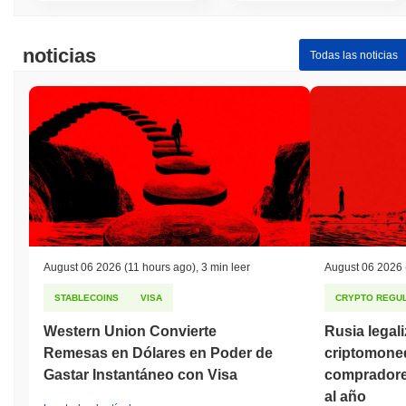
noticias
Todas las noticias
August 06 2026
(11 hours ago)
,
3 min leer
August 06 2026
STABLECOINS
VISA
CRYPTO REGUL
Western Union Convierte
Rusia legal
Remesas en Dólares en Poder de
criptomoned
Gastar Instantáneo con Visa
compradores
al año