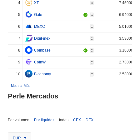
4
XT
7.450000%
C
5
Gate
6.940000%
C
6
MEXC
5.010000%
C
7
DigiFinex
3.530000%
C
8
Coinbase
3.180000%
C
9
CoinW
2.730000%
C
10
Biconomy
2.530000%
C
Mostrar Más
Perle Mercados
Por volumen
Por liquidez
todas
CEX
DEX
EUR