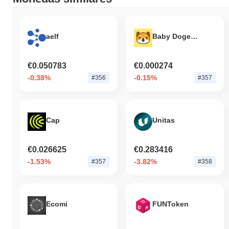
aelf
Baby Doge Coin
€0.050783
€0.000274
-0.38%
-0.15%
#356
#357
Cap
Unitas
€0.026625
€0.283416
-1.53%
-3.82%
#357
#358
Ecomi
FUNToken