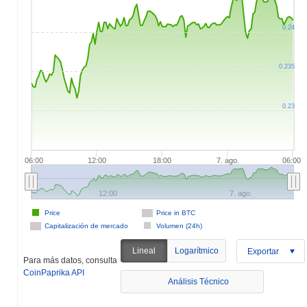
0.24
0.235
0.23
06:00
12:00
18:00
7. ago.
06:00
12:00
7. ago.
Price
Price in BTC
Capitalización de mercado
Volumen (24h)
Lineal
Logarítmico
Exportar
Para más datos, consulta
CoinPaprika API
Análisis Técnico