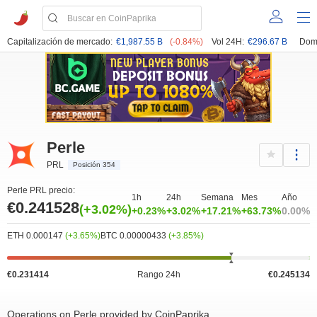
Capitalización de mercado:
€1,987.55 B
(-0.84%)
Vol 24H:
€296.67 B
Dom
Perle
PRL
Posición 354
Perle PRL precio:
1h
24h
Semana
Mes
Año
€0.241528
(+3.02%)
+0.23%
+3.02%
+17.21%
+63.73%
0.00%
ETH 0.000147
(+3.65%)
BTC 0.00000433
(+3.85%)
€0.231414
Rango 24h
€0.245134
Operations on Perle provided by CoinPaprika