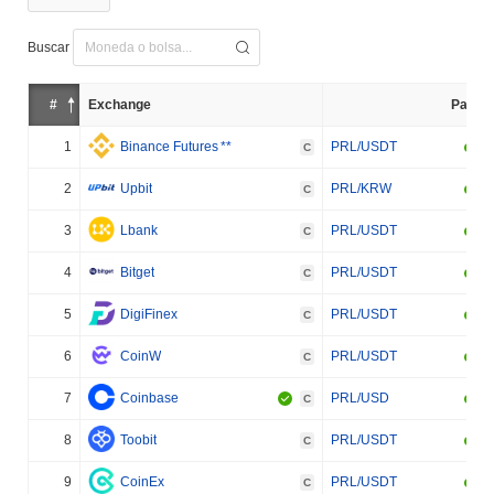
Buscar
#
Exchange
Par
1
Binance Futures
**
PRL/USDT
C
2
Upbit
PRL/KRW
C
3
Lbank
PRL/USDT
C
4
Bitget
PRL/USDT
C
5
DigiFinex
PRL/USDT
C
6
CoinW
PRL/USDT
C
7
Coinbase
PRL/USD
C
8
Toobit
PRL/USDT
C
9
CoinEx
PRL/USDT
C