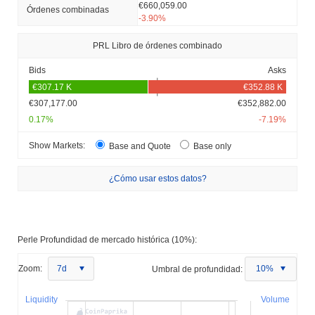
€660,059.00
Órdenes combinadas
-3.90%
PRL Libro de órdenes combinado
Bids
Asks
€307,177.00
€352,882.00
0.17%
-7.19%
Show Markets:
Base and Quote
Base only
¿Cómo usar estos datos?
Perle Profundidad de mercado histórica (10%):
Zoom:
7d
Umbral de profundidad:
10%
Liquidity
Volume