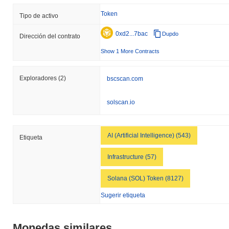
Token
Tipo de activo
0xd2...7bac
Dupdo
Dirección del contrato
Show 1 More Contracts
Exploradores
(2)
bscscan.com
solscan.io
AI (Artificial Intelligence) (543)
Etiqueta
Infrastructure (57)
Solana (SOL) Token (8127)
Sugerir etiqueta
Monedas similares