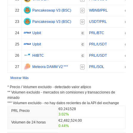
22
Pancakeswap V3 (BSC)
WBNB/PRL
D
23
Pancakeswap V3 (BSC)
USDT/PRL
D
24
Upbit
PRL/BTC
C
25
Upbit
PRL/USDT
C
26
HitBTC
PRL/USDT
C
27
Meteora DAMM V2
***
PRL/SOL
D
Mostrar Más
* Precio / Volumen excluido - detectado valor atípico
** Volumen excluido - mercados sin comisiones y transacciones de
minado
*** Volumen excluido - no hay datos recientes de la API del exchange
€0.241528
PRL Precio
3.02%
€2,482,524.00
Volumen de 24 horas
0.44%