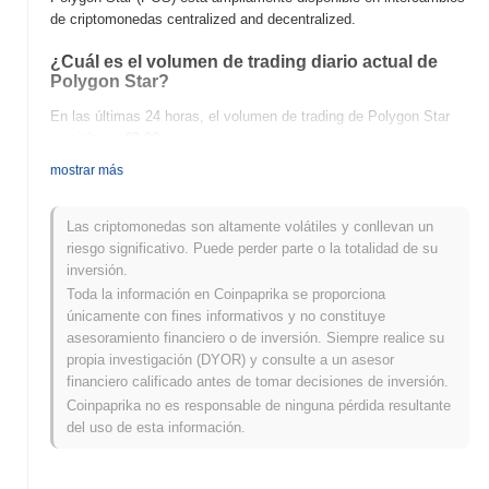
de criptomonedas centralized and decentralized.
¿Cuál es el volumen de trading diario actual de
Polygon Star?
En las últimas 24 horas, el volumen de trading de Polygon Star
se sitúa en
€0.00
.
mostrar más
¿Cuál es el historial del rango de precios de
Polygon Star?
Las criptomonedas son altamente volátiles y conllevan un
Máximo Histórico (ATH):
€40,669.30
riesgo significativo. Puede perder parte o la totalidad de su
Mínimo Histórico (ATL):
€0.00
inversión.
Toda la información en Coinpaprika se proporciona
Polygon Star se negocia actualmente
~0.42%
por debajo de su
únicamente con fines informativos y no constituye
ATH .
asesoramiento financiero o de inversión. Siempre realice su
propia investigación (DYOR) y consulte a un asesor
¿Cómo se está desempeñando Polygon Star en
financiero calificado antes de tomar decisiones de inversión.
comparación con el mercado cripto en general?
Coinpaprika no es responsable de ninguna pérdida resultante
En los últimos 7 días, Polygon Star ha ganó
0.00%
, quedando por
del uso de esta información.
debajo del mercado cripto general que registró una ganancia del
0.15%
. Esto indica un retraso temporal en la acción del precio de
POS en relación con el impulso del mercado más amplio.