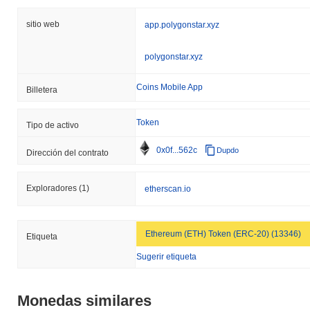
sitio web
app.polygonstar.xyz
polygonstar.xyz
Coins Mobile App
Billetera
Token
Tipo de activo
0x0f...562c
Dupdo
Dirección del contrato
Exploradores
(1)
etherscan.io
Ethereum (ETH) Token (ERC-20) (13346)
Etiqueta
Sugerir etiqueta
Monedas similares