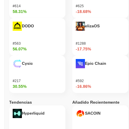
#614
#625
58.31%
-18.68%
DODO
elizaOS
#563
#1288
56.07%
-17.75%
Cysic
Epic Chain
#217
#592
30.55%
-16.86%
Tendencias
Añadido Recientemente
Hyperliquid
SACOIN