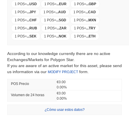
1 POS
=
...
USD
1 POS
=
...
EUR
1 POS
=
...
GBP
1 POS
=
...
JPY
1 POS
=
...
AUD
1 POS
=
...
CAD
1 POS
=
...
CHF
1 POS
=
...
SGD
1 POS
=
...
MXN
1 POS
=
...
RUB
1 POS
=
...
ZAR
1 POS
=
...
TRY
1 POS
=
...
SEK
1 POS
=
...
NOK
1 POS
=
...
ETH
According to our knowledge currently there are no active
Exchanges/Markets for Polygon Star.
If you are aware of an active market for this asset, please send
us information via our
form.
MODIFY PROJECT
€0.00
POS Precio
0.00%
€0.00
Volumen de 24 horas
0.00%
¿Cómo usar estos datos?