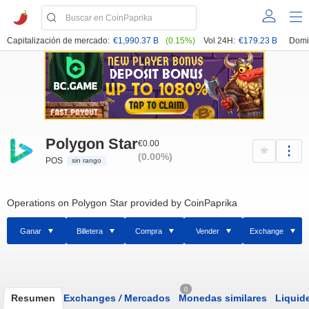
Capitalización de mercado:
€1,990.37 B
(0.15%)
Vol 24H:
€179.23 B
Domi
Polygon Star
€0.00
(0.00%)
POS
sin rango
Operations on Polygon Star provided by CoinPaprika
Ganar
Billetera
Compra
Vender
Exchange
0
Resumen
Exchanges
/
Mercados
Monedas similares
Liquid