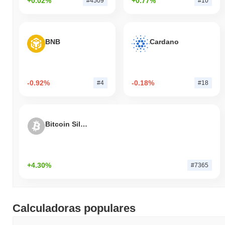
+0.02%
+0.77%
#4509
#10
BNB
Cardano
-0.92%
-0.18%
#4
#18
Bitcoin Silver
+4.30%
#7365
Calculadoras populares