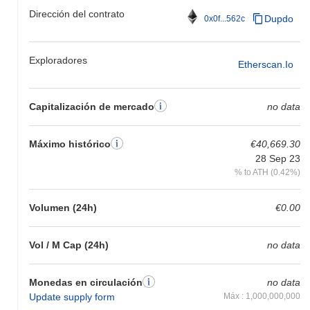
Dirección del contrato
Dupdo
0x0f...562c
Exploradores
Etherscan.io
Capitalización de mercado
no data
Máximo histórico
€40,669.30
28 Sep 23
% to ATH (0.42%)
Volumen (24h)
€0.00
Vol / M Cap (24h)
no data
Monedas en circulación
no data
Update supply form
Máx : 1,000,000,000