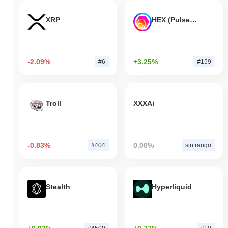
XRP
HEX (Pulsechain)
-2.09%
+3.25%
#6
#159
Troll
XXXAi
-0.83%
0.00%
#404
sin rango
Stealth
Hyperliquid