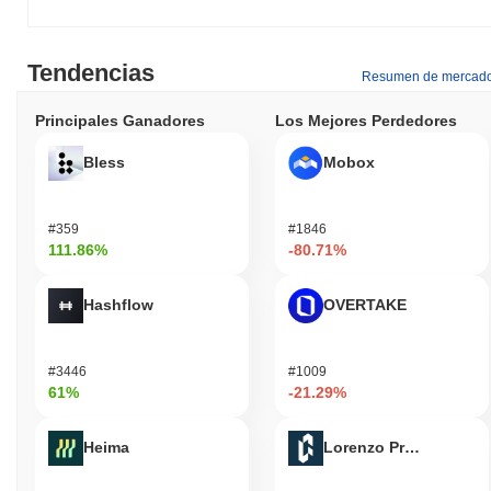
Tendencias
Resumen de mercad
Principales Ganadores
Los Mejores Perdedores
Bless
Mobox
#359
#1846
111.86%
-80.71%
Hashflow
OVERTAKE
#3446
#1009
61%
-21.29%
Heima
Lorenzo Protocol