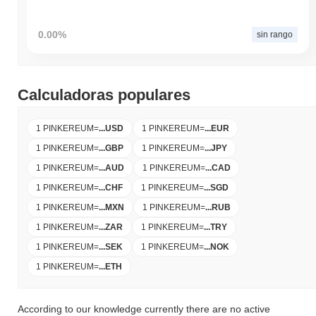
0.00%
sin rango
Calculadoras populares
1 PINKEREUM
=
...
USD
1 PINKEREUM
=
...
EUR
1 PINKEREUM
=
...
GBP
1 PINKEREUM
=
...
JPY
1 PINKEREUM
=
...
AUD
1 PINKEREUM
=
...
CAD
1 PINKEREUM
=
...
CHF
1 PINKEREUM
=
...
SGD
1 PINKEREUM
=
...
MXN
1 PINKEREUM
=
...
RUB
1 PINKEREUM
=
...
ZAR
1 PINKEREUM
=
...
TRY
1 PINKEREUM
=
...
SEK
1 PINKEREUM
=
...
NOK
1 PINKEREUM
=
...
ETH
According to our knowledge currently there are no active