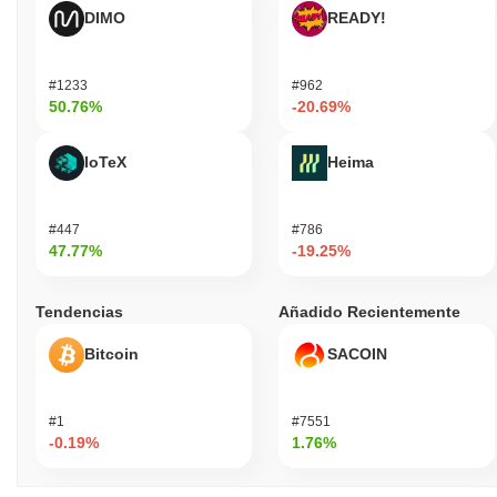
DIMO
READY!
#1233
#962
50.76%
-20.69%
IoTeX
Heima
#447
#786
47.77%
-19.25%
Tendencias
Añadido Recientemente
Bitcoin
SACOIN
#1
#7551
-0.19%
1.76%