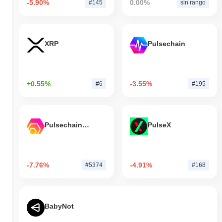
-5.90%
0.00%
#145
sin rango
XRP
Pulsechain
+0.55%
-3.55%
#6
#195
Pulsechain Bridged HEX (Pulsechain)
PulseX
-7.76%
-4.91%
#5374
#168
BabyNot