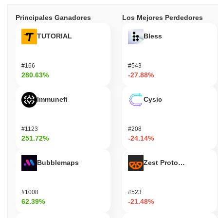
Principales Ganadores
Los Mejores Perdedores
TUTORIAL
Bless
#166
#543
280.63%
-27.88%
Immunefi
Cysic
#1123
#208
251.72%
-24.14%
Bubblemaps
Zest Protocol
#1008
#523
62.39%
-21.48%