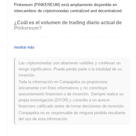
Pinkereum (PINKEREUM) está ampliamente disponible en
intercambios de criptomonedas centralized and decentralized.
¿Cuál es el volumen de trading diario actual de
Pinkereum?
En las últimas 24 horas, el volumen de trading de Pinkereum se
sitúa en
€0.00
.
mostrar más
¿Cuál es el historial del rango de precios de
Pinkereum?
Las criptomonedas son altamente volátiles y conllevan un
riesgo significativo. Puede perder parte o la totalidad de su
Máximo Histórico (ATH):
€0.0
962
7
inversión.
Mínimo Histórico (ATL):
€0.00
Toda la información en Coinpaprika se proporciona
únicamente con fines informativos y no constituye
Pinkereum se negocia actualmente
~100.00%
por debajo de su
asesoramiento financiero o de inversión. Siempre realice su
ATH .
propia investigación (DYOR) y consulte a un asesor
financiero calificado antes de tomar decisiones de inversión.
¿Cómo se está desempeñando Pinkereum en
Coinpaprika no es responsable de ninguna pérdida resultante
comparación con el mercado cripto en general?
del uso de esta información.
En los últimos 7 días, Pinkereum ha ganó
0.00%
, quedando por
debajo del mercado cripto general que registró una ganancia del
0.01%
. Esto indica un retraso temporal en la acción del precio de