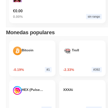
€0.00
0.00%
sin rango
Monedas populares
Bitcoin
Troll
-0.19%
-2.33%
#1
#392
HEX (Pulsechain)
XXXAi