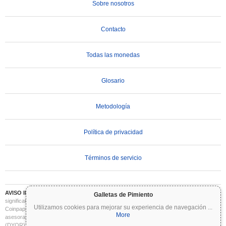
Sobre nosotros
Contacto
Todas las monedas
Glosario
Metodología
Política de privacidad
Términos de servicio
AVISO IMPORTANTE:
Las criptomonedas son altamente volátiles e implican un riesgo
Galletas de Pimiento
significativo. Puede perder parte o la totalidad de su inversión. Toda la información en
Utilizamos cookies para mejorar su experiencia de navegación
...
Coinpaprika se proporciona únicamente con fines informativos y no constituye
More
asesoramiento financiero o de inversión. Siempre realice su propia investigación
(DYOR) y consulte a un asesor financiero cualificado antes de tomar decisiones de