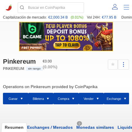
Capitalización de mercado:
€2,000.34 B
(0.01%)
Vol 24H:
€77.95 B
Domin
Pinkereum
€0.00
(0.00%)
PINKEREUM
sin rango
Operations on Pinkereum provided by CoinPaprika
Ganar
Billetera
Compra
Vender
Exchange
0
Resumen
Exchanges
/
Mercados
Monedas similares
Liquid