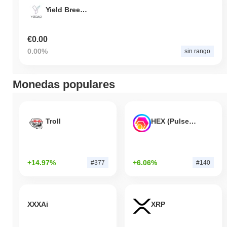
Yield Breeder DAO
€0.00
0.00%
sin rango
Monedas populares
Troll
HEX (Pulsechain)
+14.97%
+6.06%
#377
#140
XXXAi
XRP