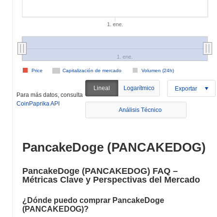
1. ene.
1. ene.
Price
Capitalización de mercado
Volumen (24h)
Lineal
Logarítmico
Exportar
Para más datos, consulta
CoinPaprika API
Análisis Técnico
PancakeDoge (PANCAKEDOG)
PancakeDoge (PANCAKEDOG) FAQ –
Métricas Clave y Perspectivas del Mercado
¿Dónde puedo comprar PancakeDoge
(PANCAKEDOG)?