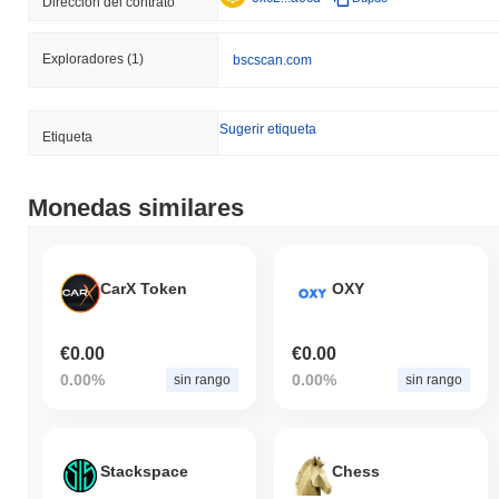
Dirección del contrato
Exploradores
(1)
bscscan.com
Sugerir etiqueta
Etiqueta
Monedas similares
CarX Token
OXY
€0.00
€0.00
0.00%
0.00%
sin rango
sin rango
Stackspace
Chess