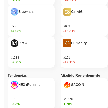
Bluwhale
Coin98
#550
#683
44.08%
-18.31%
DIMO
Humanity
#1238
#191
37.73%
-17.13%
Tendencias
Añadido Recientemente
HEX (Pulsechain)
SACOIN
#140
#10532
6.03%
1.78%