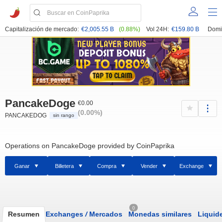
Capitalización de mercado:
€2,005.55 B
(0.88%)
Vol 24H:
€159.80 B
Domi
PancakeDoge
€0.00
(0.00%)
PANCAKEDOG
sin rango
Operations on PancakeDoge provided by CoinPaprika
Ganar
Billetera
Compra
Vender
Exchange
0
Resumen
Exchanges
/
Mercados
Monedas similares
Liquid