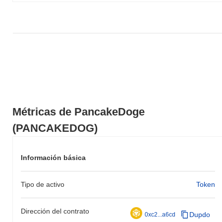
de PANCAKEDOG en relación con el impulso del mercado más
amplio.
Métricas de PancakeDoge
(PANCAKEDOG)
Información básica
Tipo de activo
Token
Dirección del contrato
Dupdo
0xc2...a6cd