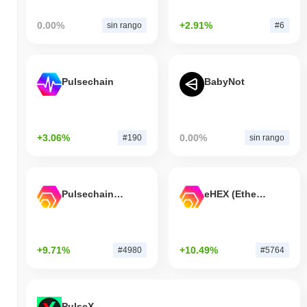
0.00%
+2.91%
sin rango
#6
Pulsechain
BabyNot
+3.06%
0.00%
#190
sin rango
Pulsechain Bridged HEX (Pulsechain)
eHEX (Ethereum)
+9.71%
+10.49%
#4980
#5764
PulseX