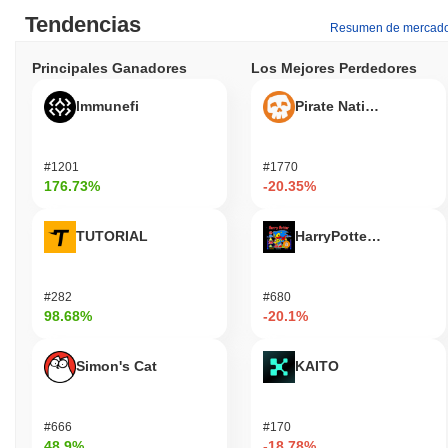
Tendencias
Resumen de mercad
Principales Ganadores
Los Mejores Perdedores
Immunefi
Pirate Nation Token
#1201
#1770
176.73%
-20.35%
TUTORIAL
HarryPotterObamaSoni
#282
#680
98.68%
-20.1%
Simon's Cat
KAITO
#666
#170
48.9%
-18.78%