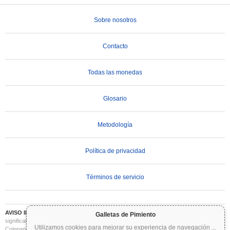
Sobre nosotros
Contacto
Todas las monedas
Glosario
Metodología
Política de privacidad
Términos de servicio
AVISO IMPORTANTE:
Las criptomonedas son altamente volátiles e implican un riesgo
Galletas de Pimiento
significativo. Puede perder parte o la totalidad de su inversión. Toda la información en
Utilizamos cookies para mejorar su experiencia de navegación
...
Coinpaprika se proporciona únicamente con fines informativos y no constituye