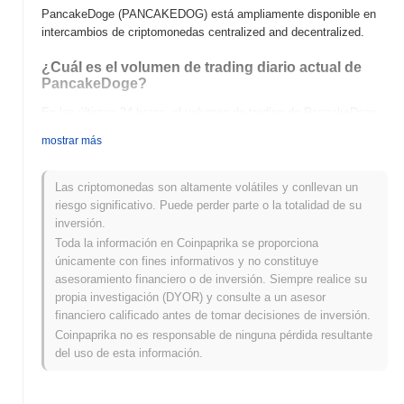
PancakeDoge (PANCAKEDOG) está ampliamente disponible en
intercambios de criptomonedas centralized and decentralized.
¿Cuál es el volumen de trading diario actual de
PancakeDoge?
En las últimas 24 horas, el volumen de trading de PancakeDoge
se sitúa en
€0.00
.
mostrar más
¿Cuál es el historial del rango de precios de
PancakeDoge?
Las criptomonedas son altamente volátiles y conllevan un
riesgo significativo. Puede perder parte o la totalidad de su
Máximo Histórico (ATH):
€0.00000492
inversión.
Mínimo Histórico (ATL):
€0.00
Toda la información en Coinpaprika se proporciona
únicamente con fines informativos y no constituye
PancakeDoge se negocia actualmente
~100.00%
por debajo de
asesoramiento financiero o de inversión. Siempre realice su
su ATH .
propia investigación (DYOR) y consulte a un asesor
financiero calificado antes de tomar decisiones de inversión.
¿Cómo se está desempeñando PancakeDoge en
comparación con el mercado cripto en general?
Coinpaprika no es responsable de ninguna pérdida resultante
del uso de esta información.
En los últimos 7 días, PancakeDoge ha ganó
0.00%
, quedando
por debajo del mercado cripto general que registró una ganancia
del
0.88%
. Esto indica un retraso temporal en la acción del precio