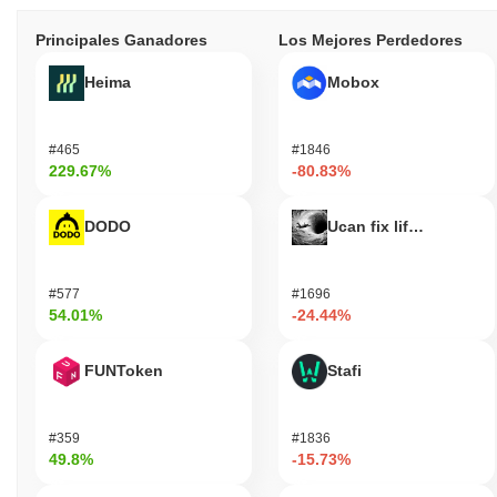
Principales Ganadores
Los Mejores Perdedores
Heima
Mobox
#465
#1846
229.67%
-80.83%
DODO
Ucan fix life in1day
#577
#1696
54.01%
-24.44%
FUNToken
Stafi
#359
#1836
49.8%
-15.73%