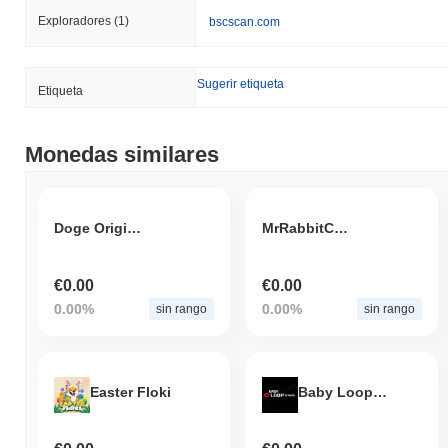
Exploradores
(1)
bscscan.com
Sugerir etiqueta
Etiqueta
Monedas similares
Doge Original Vision
MrRabbitCoin
€0.00
€0.00
0.00%
0.00%
sin rango
sin rango
Easter Floki
Baby LoopNetwork