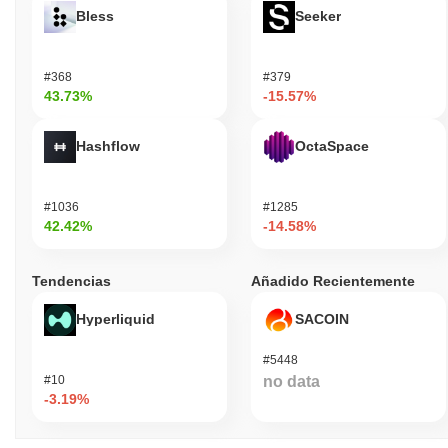
Bless
Seeker
#368
#379
43.73%
-15.57%
Hashflow
OctaSpace
#1036
#1285
42.42%
-14.58%
Tendencias
Añadido Recientemente
Hyperliquid
SACOIN
#5448
#10
no data
-3.19%