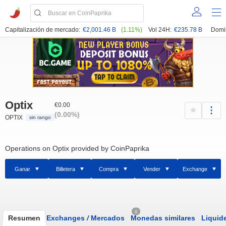
Capitalización de mercado:
€2,001.46 B
(1.11%)
Vol 24H:
€235.78 B
Domi
Optix
€0.00
(0.00%)
OPTIX
sin rango
Operations on Optix provided by CoinPaprika
Ganar
Billetera
Compra
Vender
Exchange
0
Resumen
Exchanges
/
Mercados
Monedas similares
Liquid