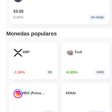
€0.00
0.00%
sin rango
Monedas populares
XRP
Troll
-1.50%
+0.85%
#6
#409
HEX (Pulsechain)
XXXAi