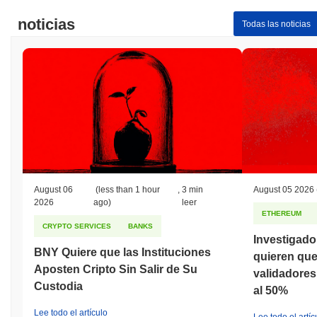
noticias
Todas las noticias
August 06
(less than 1 hour
,
3 min
August 05 2026
2026
ago)
leer
ETHEREUM
CRYPTO SERVICES
BANKS
Investigad
BNY Quiere que las Instituciones
quieren qu
Aposten Cripto Sin Salir de Su
validadores 
Custodia
al 50%
Lee todo el artículo