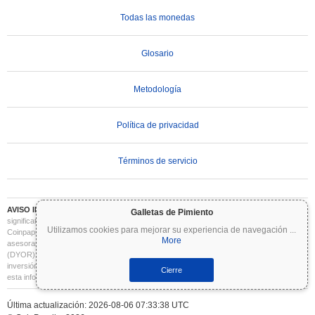
Todas las monedas
Glosario
Metodología
Política de privacidad
Términos de servicio
AVISO IMPORTANTE:
Las criptomonedas son altamente volátiles e implican un riesgo
Galletas de Pimiento
significativo. Puede perder parte o la totalidad de su inversión. Toda la información en
Utilizamos cookies para mejorar su experiencia de navegación
...
Coinpaprika se proporciona únicamente con fines informativos y no constituye
More
asesoramiento financiero o de inversión. Siempre realice su propia investigación
(DYOR) y consulte a un asesor financiero cualificado antes de tomar decisiones de
inversión. Coinpaprika no se hace responsable de las pérdidas derivadas del uso de
Cierre
esta información.
Última actualización: 2026-08-06 07:33:38 UTC