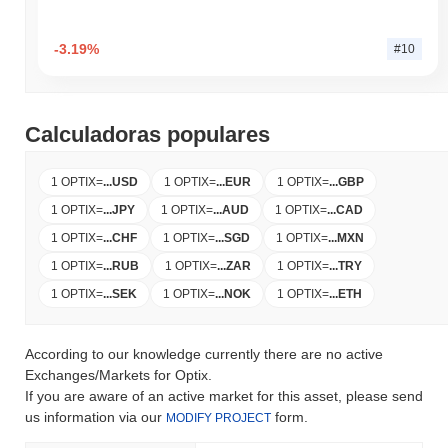
-3.19%
#10
Calculadoras populares
1 OPTIX
=
...
USD
1 OPTIX
=
...
EUR
1 OPTIX
=
...
GBP
1 OPTIX
=
...
JPY
1 OPTIX
=
...
AUD
1 OPTIX
=
...
CAD
1 OPTIX
=
...
CHF
1 OPTIX
=
...
SGD
1 OPTIX
=
...
MXN
1 OPTIX
=
...
RUB
1 OPTIX
=
...
ZAR
1 OPTIX
=
...
TRY
1 OPTIX
=
...
SEK
1 OPTIX
=
...
NOK
1 OPTIX
=
...
ETH
According to our knowledge currently there are no active
Exchanges/Markets for Optix.
If you are aware of an active market for this asset, please send
us information via our
form.
MODIFY PROJECT