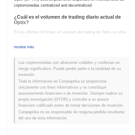
criptomonedas centralized and decentralized.
¿Cuál es el volumen de trading diario actual de
Optix?
En las últimas 24 horas, el volumen de trading de Optix se sitúa
en
€0.00
.
mostrar más
¿Cuál es el historial del rango de precios de
Optix?
Las criptomonedas son altamente volátiles y conllevan un
Máximo Histórico (ATH):
€0.0
971
11
riesgo significativo. Puede perder parte o la totalidad de su
Mínimo Histórico (ATL):
€0.00
inversión.
Toda la información en Coinpaprika se proporciona
Optix se negocia actualmente
~99.99%
por debajo de su ATH .
únicamente con fines informativos y no constituye
asesoramiento financiero o de inversión. Siempre realice su
¿Cómo se está desempeñando Optix en
propia investigación (DYOR) y consulte a un asesor
comparación con el mercado cripto en general?
financiero calificado antes de tomar decisiones de inversión.
En los últimos 7 días, Optix ha ganó
0.00%
, quedando por debajo
Coinpaprika no es responsable de ninguna pérdida resultante
del mercado cripto general que registró una ganancia del
1.11%
.
del uso de esta información.
Esto indica un retraso temporal en la acción del precio de OPTIX
en relación con el impulso del mercado más amplio.