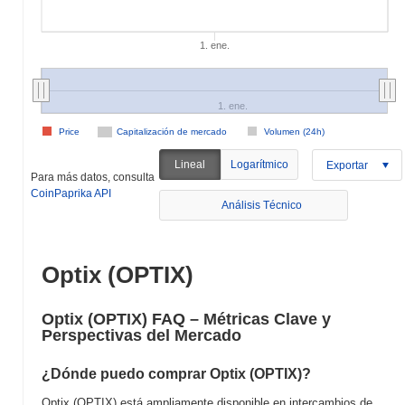
1. ene.
1. ene.
Price
Capitalización de mercado
Volumen (24h)
Lineal
Logarítmico
Exportar
Para más datos, consulta
CoinPaprika API
Análisis Técnico
Optix (OPTIX)
Optix (OPTIX) FAQ – Métricas Clave y
Perspectivas del Mercado
¿Dónde puedo comprar Optix (OPTIX)?
Optix (OPTIX) está ampliamente disponible en intercambios de