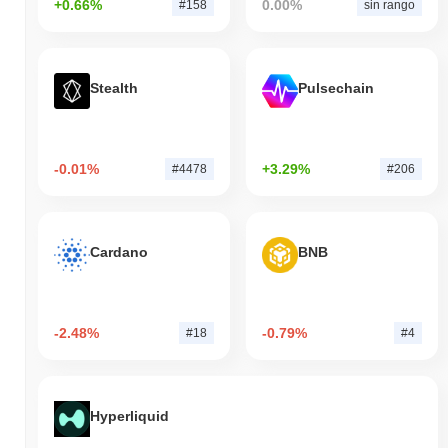
+0.66%
0.00%
#158
sin rango
Stealth
Pulsechain
-0.01%
+3.29%
#4478
#206
Cardano
BNB
-2.48%
-0.79%
#18
#4
Hyperliquid