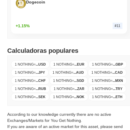
Dogecoin
+1.15%
#11
Calculadoras populares
1 NOTHING
=
...
USD
1 NOTHING
=
...
EUR
1 NOTHING
=
...
GBP
1 NOTHING
=
...
JPY
1 NOTHING
=
...
AUD
1 NOTHING
=
...
CAD
1 NOTHING
=
...
CHF
1 NOTHING
=
...
SGD
1 NOTHING
=
...
MXN
1 NOTHING
=
...
RUB
1 NOTHING
=
...
ZAR
1 NOTHING
=
...
TRY
1 NOTHING
=
...
SEK
1 NOTHING
=
...
NOK
1 NOTHING
=
...
ETH
According to our knowledge currently there are no active
Exchanges/Markets for You Get Nothing.
If you are aware of an active market for this asset, please send