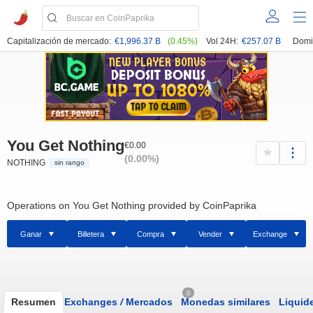
Capitalización de mercado:
€1,996.37 B
(0.45%)
Vol 24H:
€257.07 B
Domi
You Get Nothing
€0.00
(0.00%)
NOTHING
sin rango
Operations on You Get Nothing provided by CoinPaprika
Ganar
Billetera
Compra
Vender
Exchange
0
Resumen
Exchanges
/
Mercados
Monedas similares
Liquid