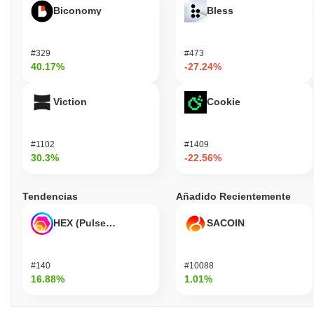
Biconomy
Bless
#329
#473
40.17%
-27.24%
Viction
Cookie
#1102
#1409
30.3%
-22.56%
Tendencias
Añadido Recientemente
HEX (Pulsechain)
SACOIN
#140
#10088
16.88%
1.01%