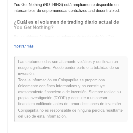
You Get Nothing (NOTHING) está ampliamente disponible en
intercambios de criptomonedas centralized and decentralized.
¿Cuál es el volumen de trading diario actual de
You Get Nothing?
En las últimas 24 horas, el volumen de trading de You Get
Nothing se sitúa en
€0.00
.
mostrar más
¿Cuál es el historial del rango de precios de You
Get Nothing?
Las criptomonedas son altamente volátiles y conllevan un
riesgo significativo. Puede perder parte o la totalidad de su
Máximo Histórico (ATH):
€0.004944
inversión.
Mínimo Histórico (ATL):
€0.00
Toda la información en Coinpaprika se proporciona
únicamente con fines informativos y no constituye
You Get Nothing se negocia actualmente
~1.22%
por debajo de
asesoramiento financiero o de inversión. Siempre realice su
su ATH .
propia investigación (DYOR) y consulte a un asesor
financiero calificado antes de tomar decisiones de inversión.
¿Cómo se está desempeñando You Get Nothing
en comparación con el mercado cripto en
Coinpaprika no es responsable de ninguna pérdida resultante
general?
del uso de esta información.
En los últimos 7 días, You Get Nothing ha ganó
0.00%
, quedando
por debajo del mercado cripto general que registró una ganancia