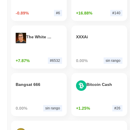
-0.89%
+16.88%
#6
#140
The White Bull
XXXAi
+7.87%
0.00%
#6532
sin rango
Bangsat 666
Bitcoin Cash
0.00%
+1.25%
sin rango
#26