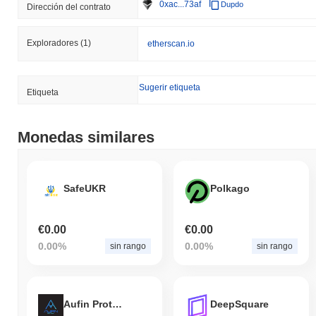
0xac...73af
Dupdo
Dirección del contrato
Exploradores
(1)
etherscan.io
Sugerir etiqueta
Etiqueta
Monedas similares
SafeUKR
Polkago
€0.00
€0.00
0.00%
0.00%
sin rango
sin rango
Aufin Protocol
DeepSquare