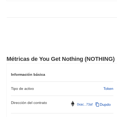
del
0.45%
. Esto indica un retraso temporal en la acción del precio
de NOTHING en relación con el impulso del mercado más amplio.
Métricas de You Get Nothing (NOTHING)
Información básica
Tipo de activo
Token
Dirección del contrato
Dupdo
0xac...73af