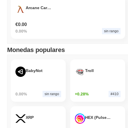
Arcane Cards
€0.00
0.00%
sin rango
Monedas populares
BabyNot
Troll
0.00%
+0.28%
sin rango
#410
XRP
HEX (Pulsechain)