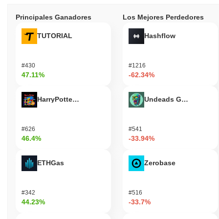
Principales Ganadores
Los Mejores Perdedores
TUTORIAL
Hashflow
#430
#1216
47.11%
-62.34%
HarryPotterObamaSonic10Inu (ETH)
Undeads Games
#626
#541
46.4%
-33.94%
ETHGas
Zerobase
#342
#516
44.23%
-33.7%