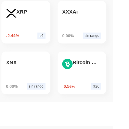
XRP
XXXAi
leer
e Bitcoin Envuelto a Chainlink a Medida que la
Se Acerca a $15B
-2.44%
0.00%
#6
sin rango
XNX
Bitcoin Cash
0.00%
-0.56%
sin rango
#26