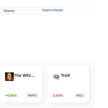
min leer
NS
Sugerir etiqueta
Etiqueta
ofundizan la Alineación de Stablecoins a
 la Ley GENIUS se Retrasan...
min leer
tuciones Aposten Cripto Sin Salir de Su
leer
reum quieren quemar recompensas de
The White Bull
Troll
el staking al 50%
leer
+4.86%
-2.60%
#6443
#412
500 en la Cadena para Carteras de