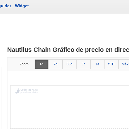
quidez
Widget
Nautilus Chain Gráfico de precio en dire
Zoom:
1d
7d
30d
1t
1a
YTD
Máx