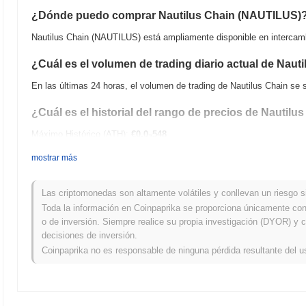
¿Dónde puedo comprar Nautilus Chain (NAUTILUS)
Nautilus Chain (NAUTILUS) está ampliamente disponible en intercamb
¿Cuál es el volumen de trading diario actual de Naut
En las últimas 24 horas, el volumen de trading de Nautilus Chain se 
¿Cuál es el historial del rango de precios de Nautilu
Máximo Histórico (ATH):
€0.0
548
7
Mínimo Histórico (ATL):
€0.00
mostrar más
Nautilus Chain se negocia actualmente
~100.00%
por debajo de su A
Las criptomonedas son altamente volátiles y conllevan un riesgo sig
¿Cómo se está desempeñando Nautilus Chain en com
Toda la información en Coinpaprika se proporciona únicamente con 
o de inversión. Siempre realice su propia investigación (DYOR) y c
En los últimos 7 días, Nautilus Chain ha ganó
0.00%
, superando al m
decisiones de inversión.
Esto indica un rendimiento sólido en la acción del precio de NAUTIL
Coinpaprika no es responsable de ninguna pérdida resultante del u