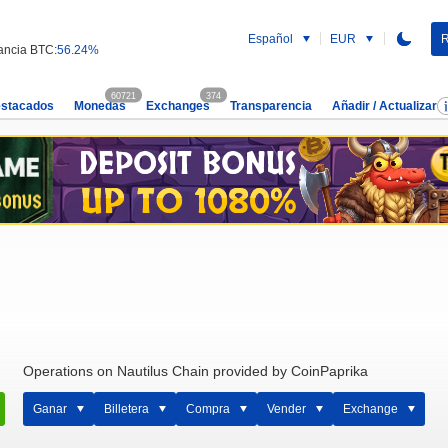
Español
EUR
R
ncia BTC:
56.24%
60721
374
estacados
Monedas
Exchanges
Transparencia
Añadir / Actualizar
Operations on Nautilus Chain provided by CoinPaprika
Ganar
Billetera
Compra
Vender
Exchange