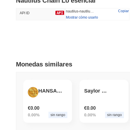
Nautilus Chain Lo esencial
46.78%
-19.27%
Copiar
nautilus-nautilus-chain
API ID
Mostrar cómo usarlo
Tendencias
Añadido Recientemente
The White Bull
SACOIN
#6443
#6208
4.98%
-0.28%
Monedas similares
HANSAN COIN
Saylor GPT
€0.00
€0.00
0.00%
0.00%
sin rango
sin rango