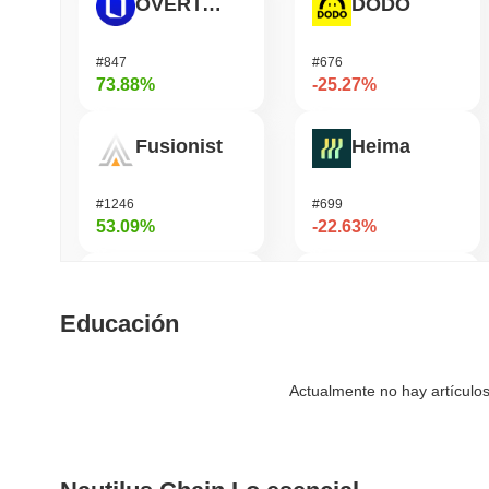
OVERTAKE
DODO
#847
#676
73.88%
-25.27%
Fusionist
Heima
#1246
#699
53.09%
-22.63%
Cartesi
龙虾 (Lobster)
Educación
#504
#575
47.24%
-21.41%
Actualmente no hay artículos
SKYAI
Cash Cat
#235
#240