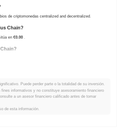
?
ios de criptomonedas centralized and decentralized.
ilus Chain?
sitúa en
€0.00
.
s Chain?
TH .
nificativo. Puede perder parte o la totalidad de su inversión.
paración con el mercado cripto en general?
fines informativos y no constituye asesoramiento financiero
onsulte a un asesor financiero calificado antes de tomar
ercado cripto general que registró una disminución del
0.60%
.
US en relación con el impulso del mercado más amplio.
so de esta información.