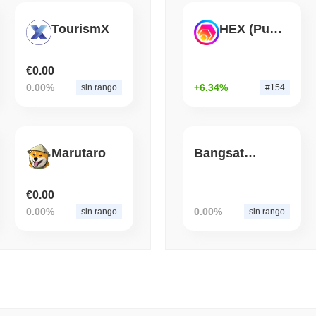
TourismX
HEX (Pulsechain)
August 05 2026
(1 day ago)
,
3 min 
BITCOIN
CRYPTO SERVICES
BitGo Transfiere $7.4B d
€0.00
Migración de LayerZero 
0.00%
+6.34%
sin rango
#154
Marutaro
Bangsat 666
€0.00
0.00%
0.00%
sin rango
sin rango