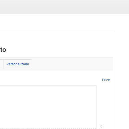
cto
Personalizado
Price
0