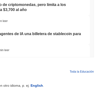
o de criptomonedas, pero limita a los
a $3,700 al año
n leer
agentes de IA una billetera de stablecoin para
min leer
uente de Bitcoin Después de Que Atacantes
uipo
Toda la Educación
min leer
 otro idioma, p. ej.
English
.
 de Wall Street Ahora Aseguran la