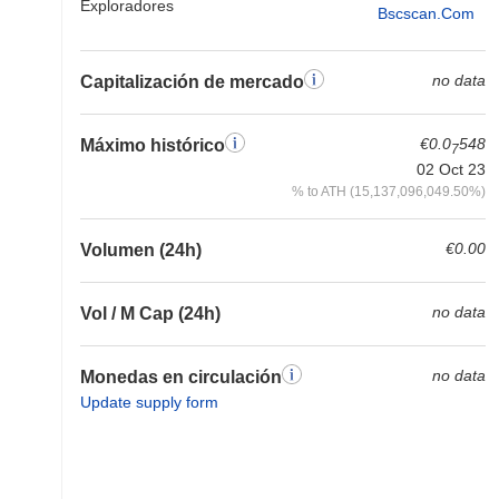
Exploradores
Bscscan.com
no data
Capitalización de mercado
€0.0
548
Máximo histórico
7
02 Oct 23
% to ATH (15,137,096,049.50%)
€0.00
Volumen (24h)
no data
Vol / M Cap (24h)
no data
Monedas en circulación
Update supply form