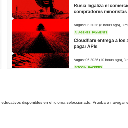
Rusia legaliza el comerci
compradores minoristas 
August 06 2026
(8 hours ago)
,
3 mi
AI AGENTS
PAYMENTS
Cloudflare entrega a los 
pagar APIs
August 06 2026
(10 hours ago)
,
3 
BITCOIN
HACKERS
Boltz Cerró Su Propio P
de IA Superaran a Su Eq
August 06 2026
(12 hours ago)
,
3 
 educativos disponibles en el idioma seleccionado. Prueba a navegar en
CIRCLE
TOKENIZATION
Los Nombres Más Grandes
Blockchain Arc de Circle