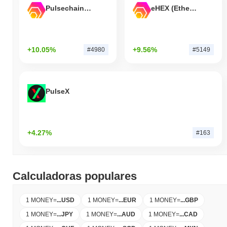
Pulsechain Bridged HEX (Pulsechain)
eHEX (Ethereum)
+10.05%
+9.56%
#4980
#5149
PulseX
+4.27%
#163
Calculadoras populares
1 MONEY
=
...
USD
1 MONEY
=
...
EUR
1 MONEY
=
...
GBP
1 MONEY
=
...
JPY
1 MONEY
=
...
AUD
1 MONEY
=
...
CAD