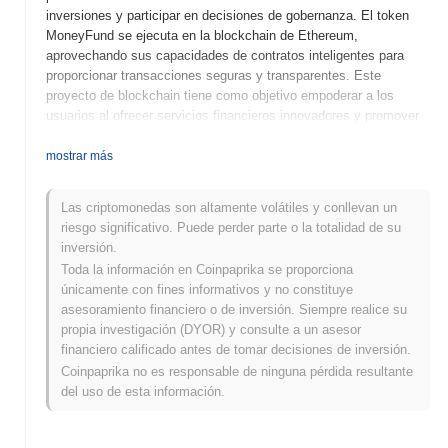
inversiones y participar en decisiones de gobernanza. El token
MoneyFund se ejecuta en la blockchain de Ethereum,
aprovechando sus capacidades de contratos inteligentes para
proporcionar transacciones seguras y transparentes. Este
proyecto de blockchain tiene como objetivo empoderar a los
usuarios al ofrecer servicios financieros innovadores y promover
la inclusión financiera.
mostrar más
¿Cuándo y cómo comenzó MoneyFund?
MoneyFund fue lanzado en 2021 como una plataforma de
Las criptomonedas son altamente volátiles y conllevan un
finanzas descentralizadas (DeFi) destinada a proporcionar
riesgo significativo. Puede perder parte o la totalidad de su
soluciones financieras innovadoras a los usuarios. Fue
inversión.
desarrollado por un equipo de entusiastas de blockchain y
Toda la información en Coinpaprika se proporciona
profesionales de finanzas, aunque los detalles específicos de los
únicamente con fines informativos y no constituye
fundadores no son ampliamente publicitados. El proyecto ganó
asesoramiento financiero o de inversión. Siempre realice su
tracción a través de su listado inicial en varios intercambios
propia investigación (DYOR) y consulte a un asesor
descentralizados, lo que ayudó a establecer su presencia en el
financiero calificado antes de tomar decisiones de inversión.
competitivo panorama de DeFi. El desarrollo inicial se caracterizó
Coinpaprika no es responsable de ninguna pérdida resultante
por la participación de la comunidad y asociaciones estratégicas
del uso de esta información.
que mejoraron su funcionalidad y base de usuarios.
¿Qué se viene para MoneyFund?