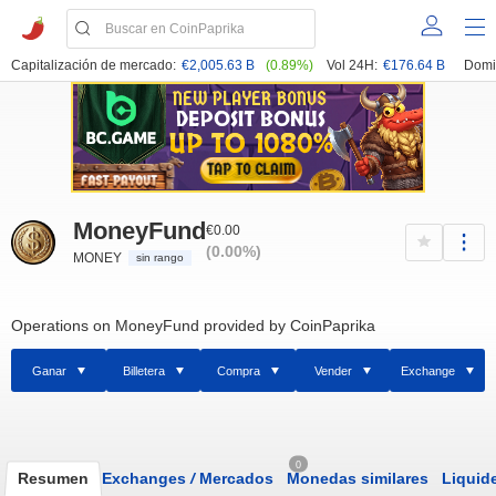
Capitalización de mercado:
€2,005.63 B
(0.89%)
Vol 24H:
€176.64 B
Domi
MoneyFund
€0.00
(0.00%)
MONEY
sin rango
Operations on MoneyFund provided by CoinPaprika
Ganar
Billetera
Compra
Vender
Exchange
0
Resumen
Exchanges
/
Mercados
Monedas similares
Liquid