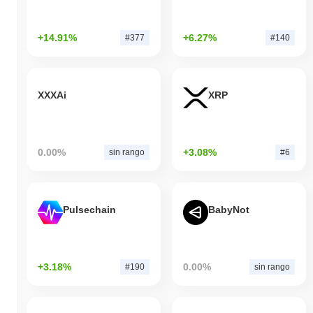
+14.91%
+6.27%
#377
#140
XXXAi
XRP
0.00%
+3.08%
sin rango
#6
Pulsechain
BabyNot
+3.18%
0.00%
#190
sin rango