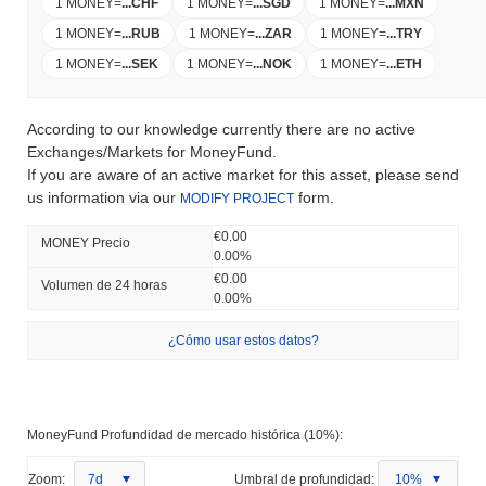
1 MONEY
=
...
CHF
1 MONEY
=
...
SGD
1 MONEY
=
...
MXN
1 MONEY
=
...
RUB
1 MONEY
=
...
ZAR
1 MONEY
=
...
TRY
1 MONEY
=
...
SEK
1 MONEY
=
...
NOK
1 MONEY
=
...
ETH
According to our knowledge currently there are no active
Exchanges/Markets for MoneyFund.
If you are aware of an active market for this asset, please send
us information via our
form.
MODIFY PROJECT
€0.00
MONEY Precio
0.00%
€0.00
Volumen de 24 horas
0.00%
¿Cómo usar estos datos?
MoneyFund Profundidad de mercado histórica (10%):
Zoom:
7d
Umbral de profundidad:
10%