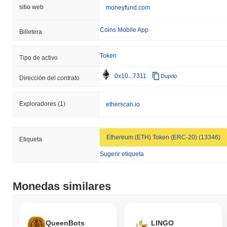
sitio web
moneyfund.com
Coins Mobile App
Billetera
Token
Tipo de activo
0x10...7311
Dupdo
Dirección del contrato
Exploradores
(1)
etherscan.io
Ethereum (ETH) Token (ERC-20) (13346)
Etiqueta
Sugerir etiqueta
Monedas similares
QueenBots
LINGO