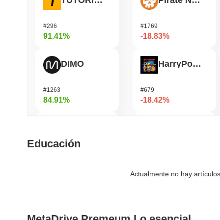
TUTORIAL
Pirate Nation Token
#296
#1769
91.41%
-18.83%
DIMO
HarryPotterObamaSonic10Inu (ETH)
#1263
#679
84.91%
-18.42%
Simon's Cat
Humanity
Educación
#660
#187
57.08%
-17.58%
Actualmente no hay artículos
Bluwhale
Janction
MetaDrive Premeum Lo esencial
#556
#366