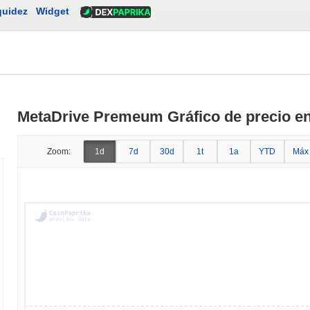
quidez
Widget
MetaDrive Premeum Gráfico de precio en
Zoom:
1d
7d
30d
1t
1a
YTD
Máx