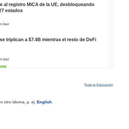
ne al registro MiCA de la UE, desbloqueando
27 estados
n leer
e triplican a $7.4B mientras el resto de DeFi
n leer
TORS
LARITY se pospone hasta septiembre
del Senado se resisten
Toda la Educación
n leer
 otro idioma, p. ej.
English
.
 de Tokenización en el Mercado Inmobiliario