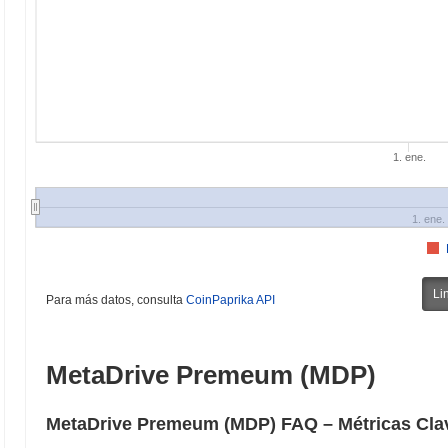
1. ene.
1. ene.
Li
Para más datos, consulta
CoinPaprika API
MetaDrive Premeum (MDP)
MetaDrive Premeum (MDP) FAQ – Métricas Clav