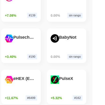
leer
+7.08%
0.00%
#139
sin rango
es mientras el gigante logístico AZ-COM
tablecoin en yenes
Pulsechain
BabyNot
+3.40%
0.00%
#190
sin rango
eHEX (Ethereum)
PulseX
+11.67%
+5.32%
#6499
#162