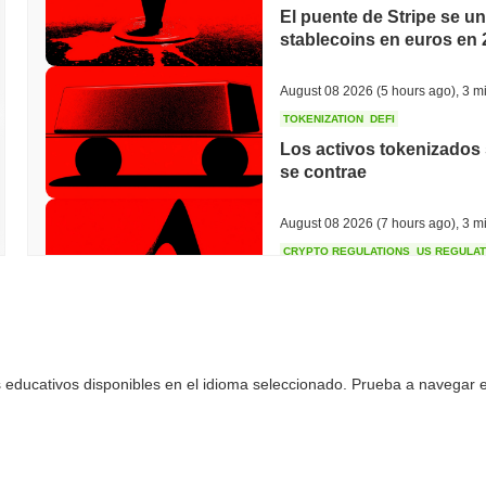
El puente de Stripe se u
stablecoins en euros en 
August 08 2026
(5 hours ago)
,
3 mi
TOKENIZATION
DEFI
Los activos tokenizados s
se contrae
August 08 2026
(7 hours ago)
,
3 mi
CRYPTO REGULATIONS
US REGULA
La votación de la Ley C
mientras los demócratas 
August 08 2026
(9 hours ago)
,
3 mi
 educativos disponibles en el idioma seleccionado. Prueba a navegar en
TOKENIZATION
TETHER
Tether Planta Su Bandera
de Arabia Saudita