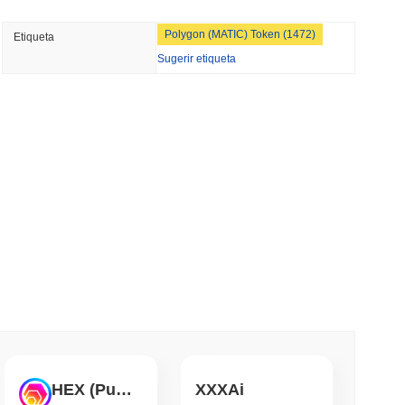
min leer
Polygon (MATIC) Token (1472)
Etiqueta
et a Su Aplicación de Cripto en el Reino
Sugerir etiqueta
s
leer
cia de corredor-dealer en EE. UU. para
tomonedas
leer
TORS
nto muerto a medida que se acerca el
leer
carrera bancaria para tokenizar depósitos
HEX (Pulsechain)
XXXAi