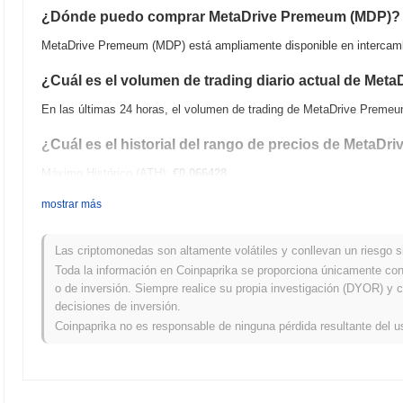
¿Dónde puedo comprar MetaDrive Premeum (MDP)?
MetaDrive Premeum (MDP) está ampliamente disponible en intercambi
¿Cuál es el volumen de trading diario actual de Me
En las últimas 24 horas, el volumen de trading de MetaDrive Preme
¿Cuál es el historial del rango de precios de MetaD
Máximo Histórico (ATH):
€0.066428
Mínimo Histórico (ATL):
€0.00
mostrar más
MetaDrive Premeum se negocia actualmente
~99.87%
por debajo de
Las criptomonedas son altamente volátiles y conllevan un riesgo sig
¿Cómo se está desempeñando MetaDrive Premeum en
Toda la información en Coinpaprika se proporciona únicamente con 
general?
o de inversión. Siempre realice su propia investigación (DYOR) y c
decisiones de inversión.
En los últimos 7 días, MetaDrive Premeum ha ganó
0.00%
, quedando
ganancia del
0.35%
. Esto indica un retraso temporal en la acción d
Coinpaprika no es responsable de ninguna pérdida resultante del u
amplio.