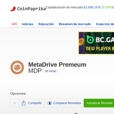
Capitalización de mercado:
€2,006.18 B
(0.35%)
API
noticias
Educación
Resumen de mercado
Aspectos d
MetaDrive Premeum
MDP
sin rango
Opciones:
Compartir
Comparar Monedas
Actualizar Moneda