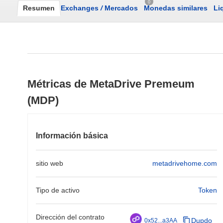
0
Resumen
Exchanges
/
Mercados
Monedas similares
Li
Métricas de MetaDrive Premeum
(MDP)
Información básica
sitio web
metadrivehome.com
Tipo de activo
Token
Dirección del contrato
Dupdo
0x52...a3AA