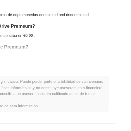
os de criptomonedas centralized and decentralized.
taDrive Premeum?
um se sitúa en
€0.00
.
rive Premeum?
 su ATH .
nificativo. Puede perder parte o la totalidad de su inversión.
 comparación con el mercado cripto en
fines informativos y no constituye asesoramiento financiero
onsulte a un asesor financiero calificado antes de tomar
 por debajo del mercado cripto general que registró una
el precio de MDP en relación con el impulso del mercado más
so de esta información.