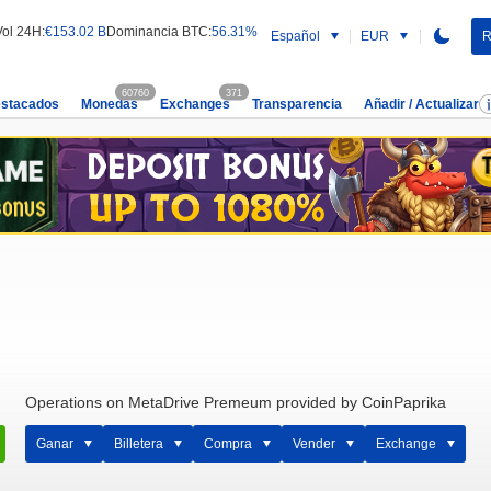
Vol 24H:
€153.02 B
Dominancia BTC:
56.31%
Español
EUR
R
60760
371
estacados
Monedas
Exchanges
Transparencia
Añadir / Actualizar
Operations on MetaDrive Premeum provided by CoinPaprika
Ganar
Billetera
Compra
Vender
Exchange