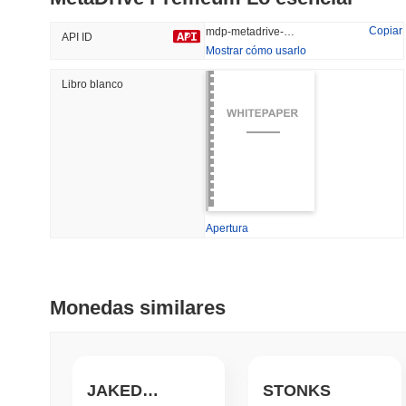
40.71%
-17.2%
Copiar
mdp-metadrive-premeum
API ID
Mostrar cómo usarlo
Libro blanco
Tendencias
Añadido Recientemente
HEX (Pulsechain)
SACOIN
#139
#10487
7.08%
1.76%
Apertura
Monedas similares
JAKEDOGE
STONKS