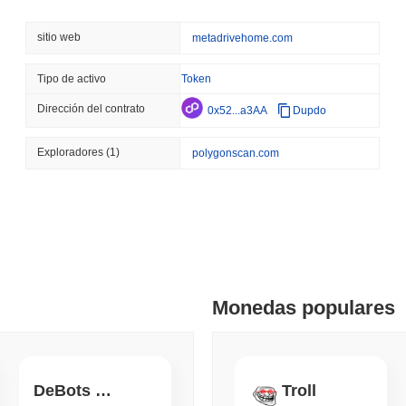
August 07 2026
(23 hours ago)
,
3 
COINBASE
TRADING
sitio web
metadrivehome.com
Coinbase Añade Wall Stre
Unido con 4,000 Accione
Tipo de activo
Token
Dirección del contrato
0x52...a3AA
Dupdo
August 07 2026
(1 day ago)
,
3 min 
SEC
ETFS
Exploradores
(1)
polygonscan.com
Wintermute obtiene licen
acciones y ETF de crip
August 07 2026
(1 day ago)
,
3 min 
CRYPTO REGULATIONS
US REGULA
La Ley CLARITY en un pu
receso de agosto
Monedas populares
August 07 2026
(1 day ago)
,
3 min 
TOKENIZATION
BANKS
Wells Fargo se une a la 
DeBots DAO
Troll