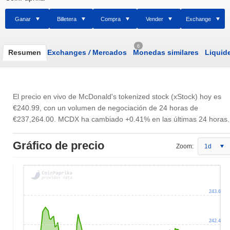
Ganar
Billetera
Compra
Vender
Exchange
6
Resumen
Exchanges
/
Mercados
Monedas similares
Liquid
El precio en vivo de McDonald's tokenized stock (xStock) hoy es
€240.99
, con un volumen de negociación de 24 horas de
€237,264.00
. MCDX ha cambiado +0.41% en las últimas 24 horas.
Gráfico de precio
Zoom:
1d
243.6
242.4