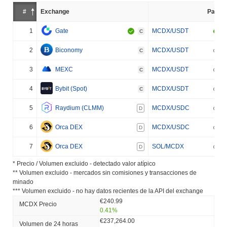
#
Exchange
Par
1
Gate
MCDX/USDT
C
2
Biconomy
MCDX/USDT
C
3
MEXC
MCDX/USDT
C
4
Bybit (Spot)
MCDX/USDT
C
5
Raydium (CLMM)
MCDX/USDC
D
6
Orca DEX
MCDX/USDC
D
7
Orca DEX
SOL/MCDX
D
* Precio / Volumen excluido - detectado valor atípico
** Volumen excluido - mercados sin comisiones y transacciones de
minado
*** Volumen excluido - no hay datos recientes de la API del exchange
€240.99
MCDX Precio
0.41%
€237,264.00
Volumen de 24 horas