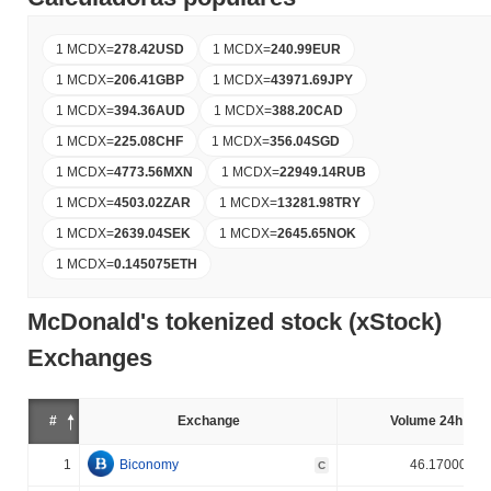
1 MCDX
=
278.42
USD
1 MCDX
=
240.99
EUR
1 MCDX
=
206.41
GBP
1 MCDX
=
43971.69
JPY
1 MCDX
=
394.36
AUD
1 MCDX
=
388.20
CAD
1 MCDX
=
225.08
CHF
1 MCDX
=
356.04
SGD
1 MCDX
=
4773.56
MXN
1 MCDX
=
22949.14
RUB
1 MCDX
=
4503.02
ZAR
1 MCDX
=
13281.98
TRY
1 MCDX
=
2639.04
SEK
1 MCDX
=
2645.65
NOK
1 MCDX
=
0.145075
ETH
McDonald's tokenized stock (xStock)
Exchanges
#
Exchange
Volume 24h (%)
1
Biconomy
46.170000%
C