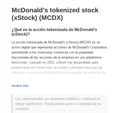
McDonald's tokenized stock
(xStock) (MCDX)
¿Qué es la acción tokenizada de McDonald's
(xStock)?
La acción tokenizada de McDonald's (xStock) (MCDX) es un
activo digital que representa acciones de McDonald's Corporation,
permitiendo a los inversores comerciar con la propiedad
fraccionada de las acciones de la empresa en una plataforma
blockchain. Lanzado en 2021, xStock fue desarrollado para
proporcionar una forma más accesible y eficiente para que las
personas inviertan en McDonald's sin necesidad de servicios de
corretaje tradicionales. El proyecto opera en la blockchain de
Ethereum, utilizando contratos inteligentes para facilitar
mostrar más
transacciones seguras y transparentes. Su token nativo, MCDX,
cumple múltiples propósitos, incluyendo habilitar el comercio,
proporcionar liquidez y potencialmente ofrecer características de
Las criptomonedas son altamente volátiles y conllevan un
gobernanza en el futuro. Lo que hace que la acción tokenizada de
riesgo significativo. Puede perder parte o la totalidad de su
McDonald's (xStock) sea significativa es su capacidad para
inversión.
democratizar el acceso a la equidad en una marca global bien