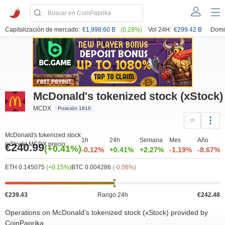
Capitalización de mercado:
€1,998.60 B
(0.28%)
Vol 24H:
€299.42 B
Domi
McDonald's tokenized stock (xStock)
MCDX
Posición 1816
McDonald's tokenized stock
1h
24h
Semana
Mes
Año
(xStock) MCDX precio:
€240.99
(+0.41%)
-0.12%
+0.41%
+2.27%
-1.19%
-8.67%
ETH 0.145075
(+0.15%)
BTC 0.004286
(-0.06%)
€239.43
Rango 24h
€242.48
Operations on McDonald's tokenized stock (xStock) provided by
CoinPaprika