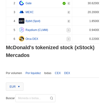
2
Gate
30.620000%
C
3
MEXC
20.200000%
C
4
Bybit (Spot)
1.850000%
C
5
Raydium (CLMM)
0.940000%
D
6
Orca DEX
0.220000%
D
McDonald's tokenized stock (xStock)
Mercados
Por volumen
Por liquidez
todas
CEX
DEX
EUR
Buscar