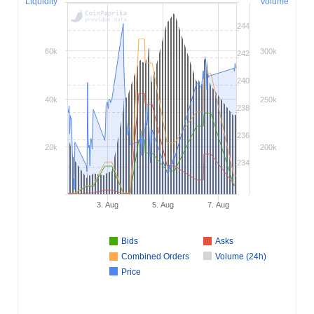
Liquidity
Volume
244
60k
300k
242
240
40k
250k
238
236
20k
200k
234
3. Aug
5. Aug
7. Aug
Bids
Asks
Combined Orders
Volume (24h)
Price