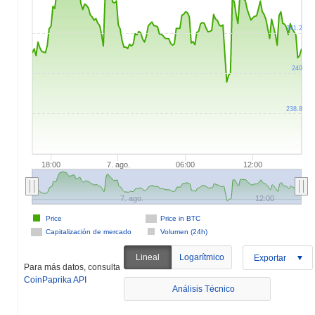
241.2
240
238.8
18:00
7. ago.
06:00
12:00
7. ago.
12:00
Price
Price in BTC
Capitalización de mercado
Volumen (24h)
Lineal
Logarítmico
Exportar
Para más datos, consulta
CoinPaprika API
Análisis Técnico