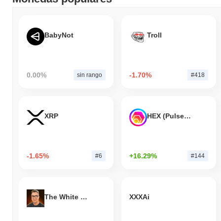
(xStock) es aproximadamente
€240,992.00
, clasificándolo en el
puesto #1816 globalmente por tamaño de mercado. Esta cifra se
calcula en base a su suministro circulante de 1 000 tokens
MCDX.
BabyNot
Troll
¿Cómo se está desempeñando McDonald's
tokenized stock (xStock) en comparación con el
mercado cripto en general?
0.00%
-1.70%
sin rango
#418
En los últimos 7 días, McDonald's tokenized stock (xStock) ha
ganó
2.27%
, superando al mercado cripto general que registró
una ganancia del
0.28%
. Esto indica un rendimiento sólido en la
XRP
HEX (Pulsechain)
acción del precio de MCDX en relación con el impulso del
mercado más amplio.
-1.65%
+16.29%
#6
#144
The White Bull
XXXAi