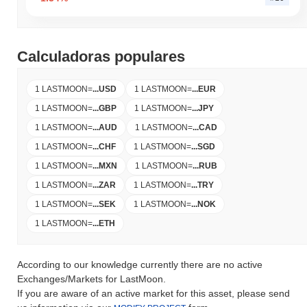
Calculadoras populares
1 LASTMOON
=
...
USD
1 LASTMOON
=
...
EUR
1 LASTMOON
=
...
GBP
1 LASTMOON
=
...
JPY
1 LASTMOON
=
...
AUD
1 LASTMOON
=
...
CAD
1 LASTMOON
=
...
CHF
1 LASTMOON
=
...
SGD
1 LASTMOON
=
...
MXN
1 LASTMOON
=
...
RUB
1 LASTMOON
=
...
ZAR
1 LASTMOON
=
...
TRY
1 LASTMOON
=
...
SEK
1 LASTMOON
=
...
NOK
1 LASTMOON
=
...
ETH
According to our knowledge currently there are no active
Exchanges/Markets for LastMoon.
If you are aware of an active market for this asset, please send