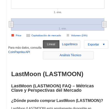
1. ene.
1. ene.
Price
Capitalización de mercado
Volumen (24h)
Lineal
Logarítmico
Exportar
Para más datos, consulta
CoinPaprika API
Análisis Técnico
LastMoon (LASTMOON)
LastMoon (LASTMOON) FAQ – Métricas
Clave y Perspectivas del Mercado
¿Dónde puedo comprar LastMoon (LASTMOON)?
LastMoon (LASTMOON) está ampliamente disponible en