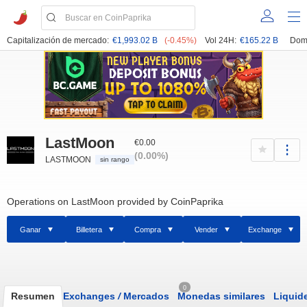
Capitalización de mercado:
€1,993.02 B
(-0.45%)
Vol 24H:
€165.22 B
Dom
LastMoon
€0.00
(0.00%)
LASTMOON
sin rango
Operations on LastMoon provided by CoinPaprika
Ganar
Billetera
Compra
Vender
Exchange
0
Resumen
Exchanges
/
Mercados
Monedas similares
Liquid