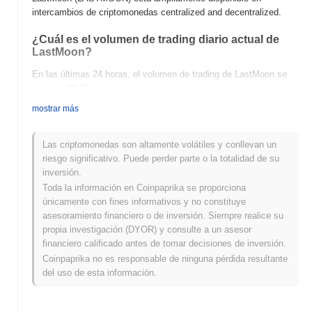
intercambios de criptomonedas centralized and decentralized.
¿Cuál es el volumen de trading diario actual de
LastMoon?
En las últimas 24 horas, el volumen de trading de LastMoon se
sitúa en
€0.00
.
mostrar más
¿Cuál es el historial del rango de precios de
LastMoon?
Las criptomonedas son altamente volátiles y conllevan un
Máximo Histórico (ATH):
€0.00
riesgo significativo. Puede perder parte o la totalidad de su
Mínimo Histórico (ATL):
€0.00
inversión.
Toda la información en Coinpaprika se proporciona
LastMoon se negocia actualmente
~0.00%
por debajo de su ATH
únicamente con fines informativos y no constituye
.
asesoramiento financiero o de inversión. Siempre realice su
propia investigación (DYOR) y consulte a un asesor
¿Cómo se está desempeñando LastMoon en
financiero calificado antes de tomar decisiones de inversión.
comparación con el mercado cripto en general?
Coinpaprika no es responsable de ninguna pérdida resultante
En los últimos 7 días, LastMoon ha ganó
0.00%
, superando al
del uso de esta información.
mercado cripto general que registró una disminución del
0.45%
.
Esto indica un rendimiento sólido en la acción del precio de
LASTMOON en relación con el impulso del mercado más amplio.