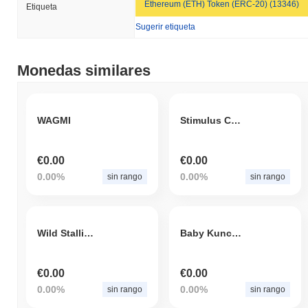
Ethereum (ETH) Token (ERC-20) (13346)
Etiqueta
Sugerir etiqueta
Monedas similares
WAGMI
Stimulus Coin
€0.00
€0.00
0.00%
0.00%
sin rango
sin rango
Wild Stallions
Baby Kunci Coin
€0.00
€0.00
0.00%
0.00%
sin rango
sin rango