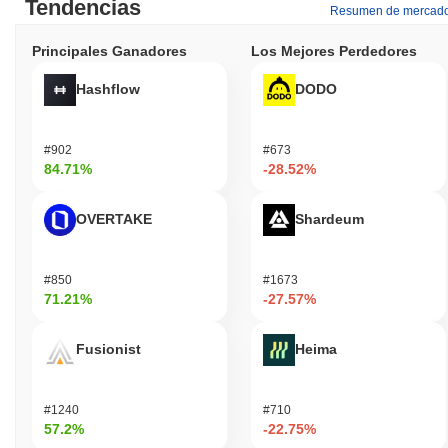
Tendencias
Resumen de mercad
Principales Ganadores
Los Mejores Perdedores
Hashflow
DODO
#902
#673
84.71%
-28.52%
OVERTAKE
Shardeum
#850
#1673
71.21%
-27.57%
Fusionist
Heima
#1240
#710
57.2%
-22.75%