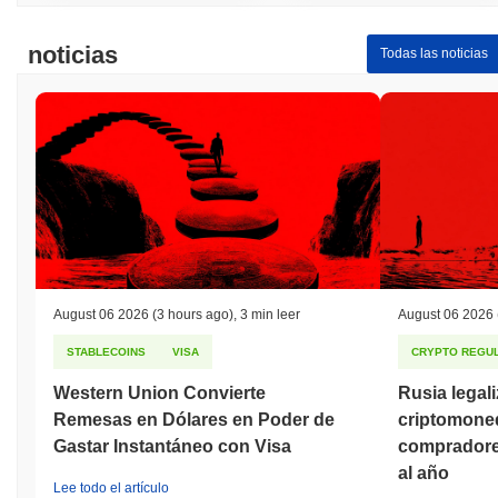
noticias
Todas las noticias
August 06 2026
(3 hours ago)
,
3 min leer
August 06 2026
STABLECOINS
VISA
CRYPTO REGUL
Western Union Convierte
Rusia legal
Remesas en Dólares en Poder de
criptomoned
Gastar Instantáneo con Visa
compradores
al año
Lee todo el artículo