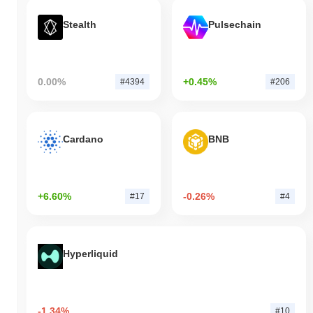
Stealth
Pulsechain
0.00%
+0.45%
#4394
#206
Cardano
BNB
+6.60%
-0.26%
#17
#4
Hyperliquid
-1.34%
#10