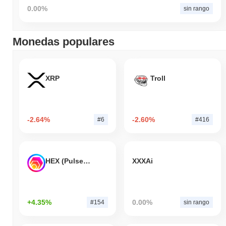
0.00%
sin rango
Monedas populares
XRP
Troll
-2.64%
-2.60%
#6
#416
HEX (Pulsechain)
XXXAi
+4.35%
0.00%
#154
sin rango