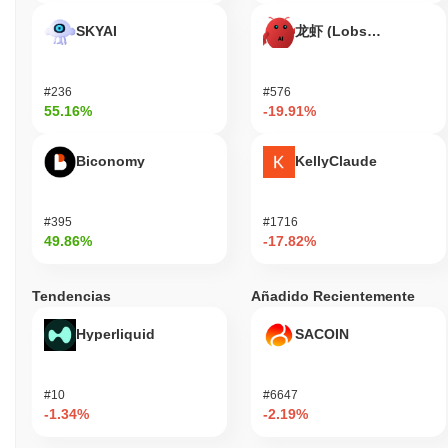
SKYAI
龙虾 (Lobster)
#236
#576
55.16%
-19.91%
Biconomy
KellyClaude
#395
#1716
49.86%
-17.82%
Tendencias
Añadido Recientemente
Hyperliquid
SACOIN
#10
#6647
-1.34%
-2.19%