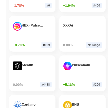
-1.78%
+1.94%
#6
#406
HEX (Pulsechain)
XXXAi
+0.70%
0.00%
#159
sin rango
Stealth
Pulsechain
0.00%
+5.16%
#4488
#206
Cardano
BNB