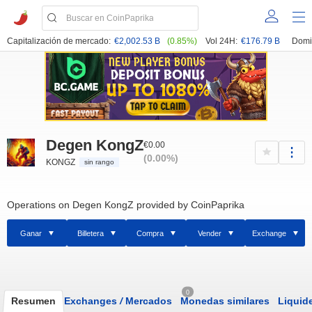
Capitalización de mercado:
€2,002.53 B
(0.85%)
Vol 24H:
€176.79 B
Domi
Degen KongZ
€0.00
(0.00%)
KONGZ
sin rango
Operations on Degen KongZ provided by CoinPaprika
Ganar
Billetera
Compra
Vender
Exchange
0
Resumen
Exchanges
/
Mercados
Monedas similares
Liquid