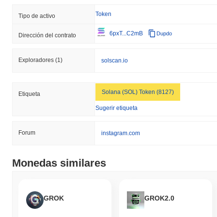
Token
Tipo de activo
6pxT...C2mB
Dupdo
Dirección del contrato
Exploradores
(1)
solscan.io
Solana (SOL) Token (8127)
Etiqueta
Sugerir etiqueta
Forum
instagram.com
Monedas similares
GROK
GROK2.0