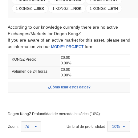
1 KONGZ
=
...
SEK
1 KONGZ
=
...
NOK
1 KONGZ
=
...
ETH
According to our knowledge currently there are no active
Exchanges/Markets for Degen KongZ.
If you are aware of an active market for this asset, please send
us information via our
form.
MODIFY PROJECT
€0.00
KONGZ Precio
0.00%
€0.00
Volumen de 24 horas
0.00%
¿Cómo usar estos datos?
Degen KongZ Profundidad de mercado histórica (10%):
Zoom:
7d
Umbral de profundidad:
10%