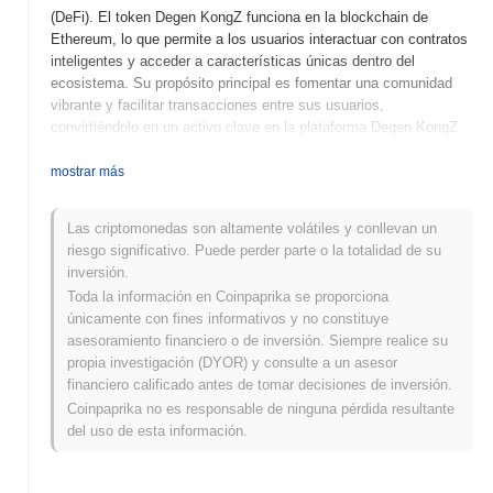
(DeFi). El token Degen KongZ funciona en la blockchain de
Ethereum, lo que permite a los usuarios interactuar con contratos
inteligentes y acceder a características únicas dentro del
ecosistema. Su propósito principal es fomentar una comunidad
vibrante y facilitar transacciones entre sus usuarios,
convirtiéndolo en un activo clave en la plataforma Degen KongZ.
¿Cuándo y cómo comenzó Degen KongZ?
mostrar más
Degen KongZ se lanzó en 2021 y fue creado por un equipo de
entusiastas de las criptomonedas con el objetivo de construir una
Las criptomonedas son altamente volátiles y conllevan un
comunidad vibrante en torno a los NFT y los videojuegos. El
riesgo significativo. Puede perder parte o la totalidad de su
proyecto ganó tracción a través de su arte único y sus iniciativas
inversión.
comunitarias atractivas. Inicialmente listado en importantes
Toda la información en Coinpaprika se proporciona
intercambios descentralizados, Degen KongZ rápidamente atrajo
únicamente con fines informativos y no constituye
atención en el espacio de los NFT, contribuyendo a su desarrollo
asesoramiento financiero o de inversión. Siempre realice su
temprano y popularidad.
propia investigación (DYOR) y consulte a un asesor
financiero calificado antes de tomar decisiones de inversión.
¿Qué viene para Degen KongZ?
Coinpaprika no es responsable de ninguna pérdida resultante
Degen KongZ se está preparando para una fase emocionante con
del uso de esta información.
sus próximas actualizaciones de hoja de ruta centradas en
mejorar el compromiso de la comunidad y expandir la utilidad. La
próxima actualización introducirá nuevas características,