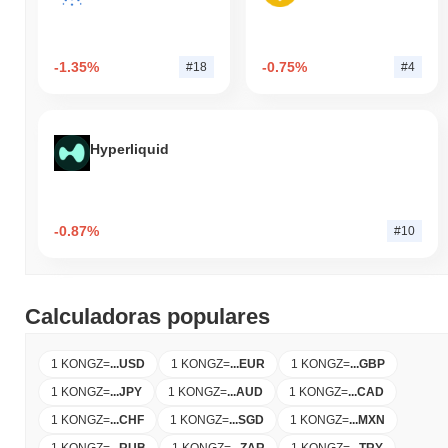
-1.35%
-0.75%
#18
#4
Hyperliquid
-0.87%
#10
Calculadoras populares
1 KONGZ
=
...
USD
1 KONGZ
=
...
EUR
1 KONGZ
=
...
GBP
1 KONGZ
=
...
JPY
1 KONGZ
=
...
AUD
1 KONGZ
=
...
CAD
1 KONGZ
=
...
CHF
1 KONGZ
=
...
SGD
1 KONGZ
=
...
MXN
1 KONGZ
=
...
RUB
1 KONGZ
=
...
ZAR
1 KONGZ
=
...
TRY