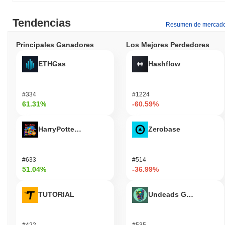
Tendencias
Resumen de mercad
Principales Ganadores
Los Mejores Perdedores
ETHGas
Hashflow
#334
#1224
61.31%
-60.59%
HarryPotterObamaSonic10Inu (ETH)
Zerobase
#633
#514
51.04%
-36.99%
TUTORIAL
Undeads Games
#422
#535