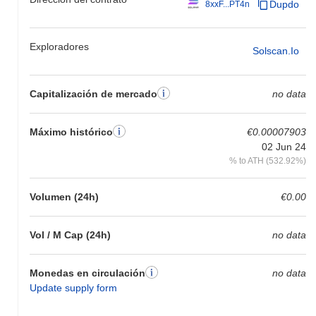
Dupdo
8xxF...PT4n
Exploradores
Solscan.io
Capitalización de mercado
no data
Máximo histórico
€0.00007903
02 Jun 24
% to ATH (532.92%)
Volumen (24h)
€0.00
Vol / M Cap (24h)
no data
Monedas en circulación
no data
Update supply form