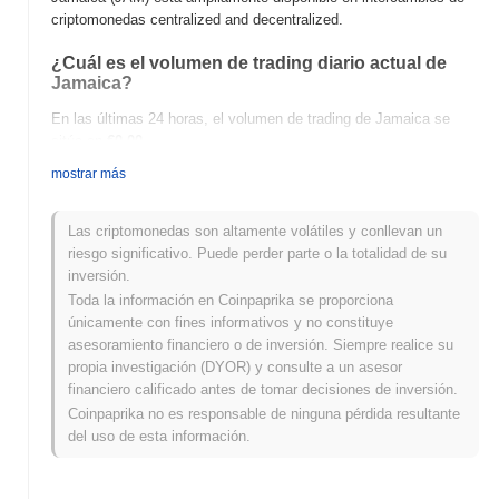
criptomonedas centralized and decentralized.
¿Cuál es el volumen de trading diario actual de
Jamaica?
En las últimas 24 horas, el volumen de trading de Jamaica se
sitúa en
€0.00
.
mostrar más
¿Cuál es el historial del rango de precios de
Jamaica?
Las criptomonedas son altamente volátiles y conllevan un
Máximo Histórico (ATH):
€0.00007903
riesgo significativo. Puede perder parte o la totalidad de su
Mínimo Histórico (ATL):
€0.00
inversión.
Toda la información en Coinpaprika se proporciona
Jamaica se negocia actualmente
~84.20%
por debajo de su ATH .
únicamente con fines informativos y no constituye
asesoramiento financiero o de inversión. Siempre realice su
¿Cómo se está desempeñando Jamaica en
propia investigación (DYOR) y consulte a un asesor
comparación con el mercado cripto en general?
financiero calificado antes de tomar decisiones de inversión.
En los últimos 7 días, Jamaica ha ganó
0.00%
, quedando por
Coinpaprika no es responsable de ninguna pérdida resultante
debajo del mercado cripto general que registró una ganancia del
del uso de esta información.
0.26%
. Esto indica un retraso temporal en la acción del precio de
JAM en relación con el impulso del mercado más amplio.