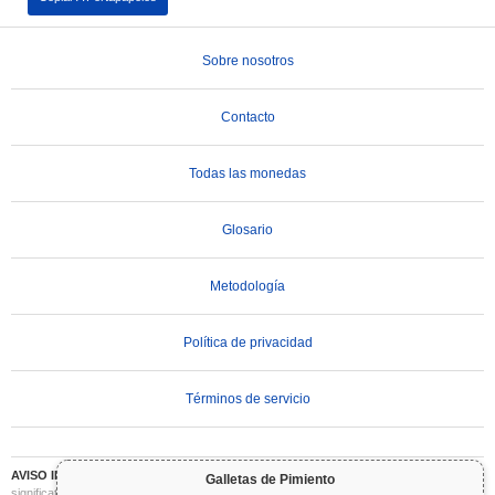
Sobre nosotros
Contacto
Todas las monedas
Glosario
Metodología
Política de privacidad
Términos de servicio
AVISO IMPORTANTE:
Las criptomonedas son altamente volátiles e implican un riesgo
Galletas de Pimiento
significativo. Puede perder parte o la totalidad de su inversión. Toda la información en