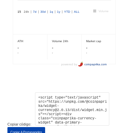
Copiar código:
Copiar A Portapapeles