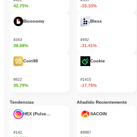
42.75%
-33.33%
Biconomy
Bless
#343
#492
38.68%
-31.41%
Coin98
Cookie
#622
#1415
35.79%
-17.75%
Tendencias
Añadido Recientemente
HEX (Pulsechain)
SACOIN
#142
#9987