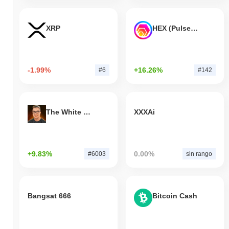
XRP
HEX (Pulsechain)
-1.99%
+16.26%
#6
#142
The White Bull
XXXAi
+9.83%
0.00%
#6003
sin rango
Bangsat 666
Bitcoin Cash