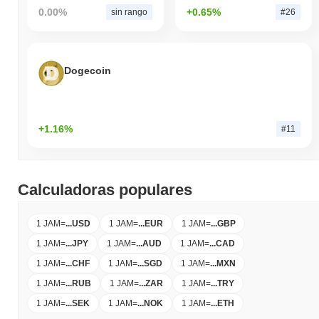
0.00%
+0.65%
sin rango
#26
Dogecoin
+1.16%
#11
Calculadoras populares
1 JAM
=
...
USD
1 JAM
=
...
EUR
1 JAM
=
...
GBP
1 JAM
=
...
JPY
1 JAM
=
...
AUD
1 JAM
=
...
CAD
1 JAM
=
...
CHF
1 JAM
=
...
SGD
1 JAM
=
...
MXN
1 JAM
=
...
RUB
1 JAM
=
...
ZAR
1 JAM
=
...
TRY
1 JAM
=
...
SEK
1 JAM
=
...
NOK
1 JAM
=
...
ETH