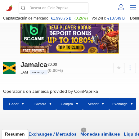
Capitalización de mercado:
€1,990.75 B
(0.26%)
Vol 24H:
€137.49 B
Domi
Jamaica
€0.00
(0.00%)
JAM
sin rango
Operations on Jamaica provided by CoinPaprika
Ganar
Billetera
Compra
Vender
Exchange
0
Resumen
Exchanges
/
Mercados
Monedas similares
Liquid