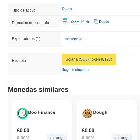
Token
Tipo de activo
8xxF...PT4n
Dupdo
Dirección del contrato
Exploradores
(1)
solscan.io
Solana (SOL) Token (8127)
Etiqueta
Sugerir etiqueta
Monedas similares
Boo Finance
Dough
€0.00
€0.00
0.00%
0.00%
sin rango
sin rango