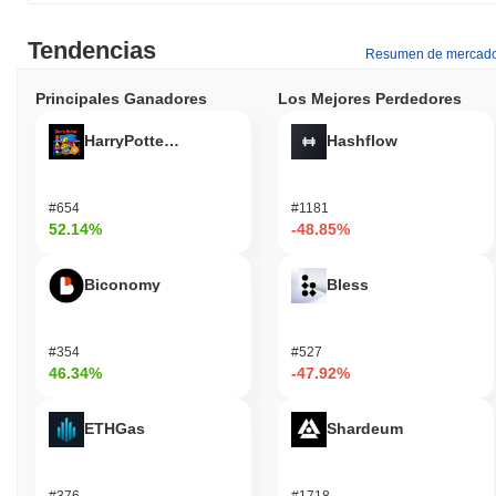
Tendencias
Resumen de mercad
Principales Ganadores
Los Mejores Perdedores
HarryPotterObamaSonic10Inu (ETH)
Hashflow
#654
#1181
52.14%
-48.85%
Biconomy
Bless
#354
#527
46.34%
-47.92%
ETHGas
Shardeum
#376
#1718