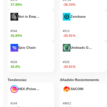
37.89%
-38.34%
Not in Employment, Education, or Training
Zerobase
#548
#513
36.85%
-30.91%
Epic Chain
Undeads Games
#539
#526
36.8%
-30.81%
Tendencias
Añadido Recientemente
HEX (Pulsechain)
SACOIN
#144
#9812