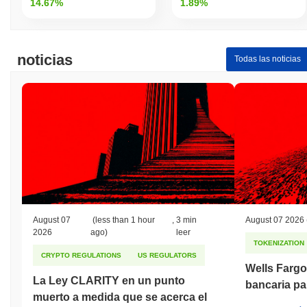
14.67%
1.89%
noticias
Todas las noticias
August 07
(less than 1 hour
,
3 min
August 07 2026
2026
ago)
leer
TOKENIZATION
CRYPTO REGULATIONS
US REGULATORS
Wells Fargo
La Ley CLARITY en un punto
bancaria pa
muerto a medida que se acerca el