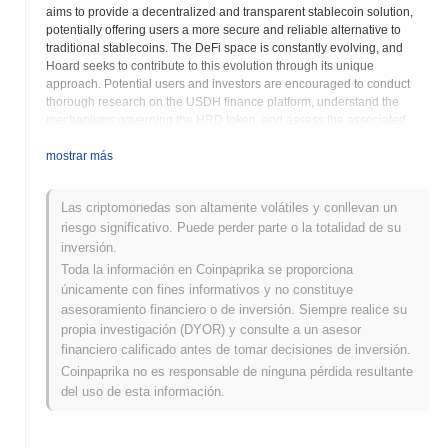
aims to provide a decentralized and transparent stablecoin solution,
potentially offering users a more secure and reliable alternative to
traditional stablecoins. The DeFi space is constantly evolving, and
Hoard seeks to contribute to this evolution through its unique
approach. Potential users and investors are encouraged to conduct
thorough research on the USDH finance platform, understand the
mechanisms governing the HRD token, and assess the associated
risks involved in participating in DeFi ecosystems. Examining the
whitepaper and community forums will aid in making an informed
mostrar más
decision about HRD and its role within the broader decentralized
finance landscape. The project emphasizes stability and utility within
Las criptomonedas son altamente volátiles y conllevan un
the DeFi realm, striving to provide a robust and user-friendly
riesgo significativo. Puede perder parte o la totalidad de su
experience. Understanding the nuances of the USDH finance
ecosystem is crucial before engaging with the HRD token. Its value
inversión.
and utility are intrinsically tied to the success and adoption of the
Toda la información en Coinpaprika se proporciona
broader platform. Continued monitoring of project developments and
únicamente con fines informativos y no constituye
announcements is recommended to stay abreast of any changes or
asesoramiento financiero o de inversión. Siempre realice su
updates.
propia investigación (DYOR) y consulte a un asesor
financiero calificado antes de tomar decisiones de inversión.
Hoard (HRD) FAQ – Métricas Clave y
Coinpaprika no es responsable de ninguna pérdida resultante
Perspectivas del Mercado
del uso de esta información.
¿Dónde puedo comprar Hoard (HRD)?