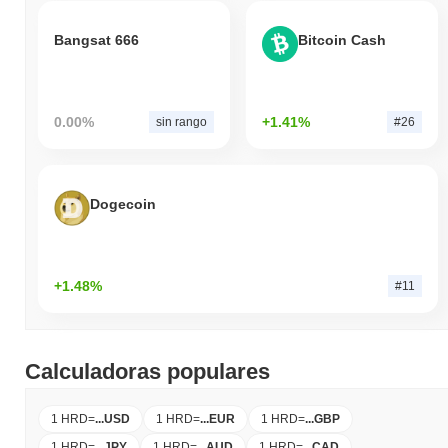
Bangsat 666
Bitcoin Cash
0.00%
+1.41%
sin rango
#26
Dogecoin
+1.48%
#11
Calculadoras populares
1 HRD
=
...
USD
1 HRD
=
...
EUR
1 HRD
=
...
GBP
1 HRD
=
...
JPY
1 HRD
=
...
AUD
1 HRD
=
...
CAD