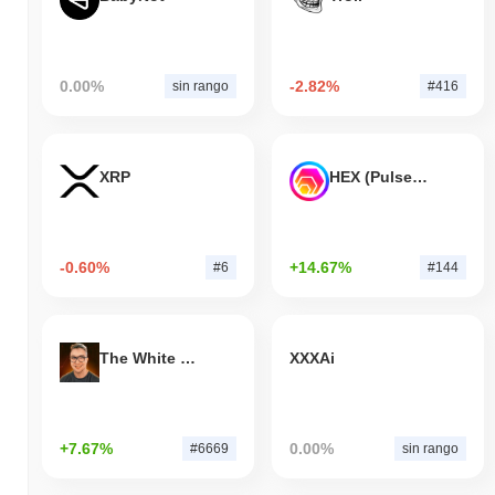
0.00%
-2.82%
sin rango
#416
XRP
HEX (Pulsechain)
-0.60%
+14.67%
#6
#144
The White Bull
XXXAi
+7.67%
0.00%
#6669
sin rango