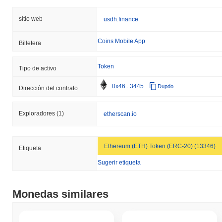
sitio web
usdh.finance
Coins Mobile App
Billetera
Token
Tipo de activo
0x46...3445
Dupdo
Dirección del contrato
Exploradores
(1)
etherscan.io
Ethereum (ETH) Token (ERC-20) (13346)
Etiqueta
Sugerir etiqueta
Monedas similares