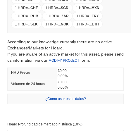
1 HRD
=
...
CHF
1 HRD
=
...
SGD
1 HRD
=
...
MXN
1 HRD
=
...
RUB
1 HRD
=
...
ZAR
1 HRD
=
...
TRY
1 HRD
=
...
SEK
1 HRD
=
...
NOK
1 HRD
=
...
ETH
According to our knowledge currently there are no active
Exchanges/Markets for Hoard.
If you are aware of an active market for this asset, please send
us information via our
form.
MODIFY PROJECT
€0.00
HRD Precio
0.00%
€0.00
Volumen de 24 horas
0.00%
¿Cómo usar estos datos?
Hoard Profundidad de mercado histórica (10%):