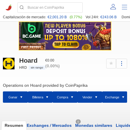
Capitalización de mercado:
€2,001.20 B
(0.77%)
Vol 24H:
€243.06 B
Domi
Hoard
€0.00
(0.00%)
HRD
sin rango
Operations on Hoard provided by CoinPaprika
Ganar
Billetera
Compra
Vender
Exchange
0
Resumen
Exchanges
/
Mercados
Monedas similares
Liquid