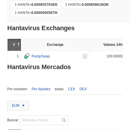
1 HANTA
=
0.00085576
SEK
1 HANTA
=
0.00085861
NOK
1 HANTA
=
0.00000005
ETH
Hantavirus Exchanges
#
Exchange
Volume 24h (%)
1
PumpSwap
100.000000%
D
Hantavirus Mercados
Por volumen
Por liquidez
todas
CEX
DEX
EUR
Buscar