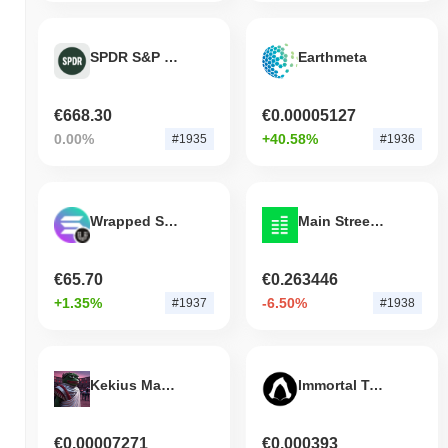
SPDR S&P 500 Tokenized Stock (Reality)
Earthmeta
€668.30
€0.00005127
0.00%
+40.58%
#1935
#1936
Wrapped Solana (Universal)
Main Street USD
€65.70
€0.263446
+1.35%
-6.50%
#1937
#1938
Kekius Maximus
Immortal Token
€0.00007271
€0.000393