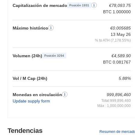
Capitalización de mercado
€78,093.75
Posición 1931
BTC 1.000000
Máximo histórico
€0.005685
13 May 26
% to ATH (7,178.55%)
Volumen (24h)
€4,589.90
Posición 3294
BTC 0.081767
Vol / M Cap (24h)
5.88%
Monedas en circulación
999,896,460
Update supply form
Total:999,896,460
Máx : 1,000,000,000
Tendencias
Resumen de mercad