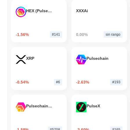
HEX (Pulsechain)
XXXAi
-1.56%
0.00%
#141
sin rango
XRP
Pulsechain
-0.54%
-2.63%
#6
#193
Pulsechain Bridged HEX (Pulsechain)
PulseX
-1.58%
-2.60%
#5708
#165