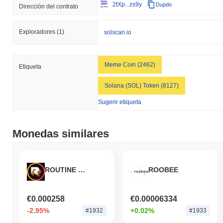
2tXp...zs9y
Dupdo
Dirección del contrato
Exploradores
(1)
solscan.io
Meme Coin (2462)
Etiqueta
Solana (SOL) Token (8127)
Sugerir etiqueta
Monedas similares
ROUTINE COIN
ROOBEE
€0.000258
€0.00006334
-2.95%
+0.02%
#1932
#1933