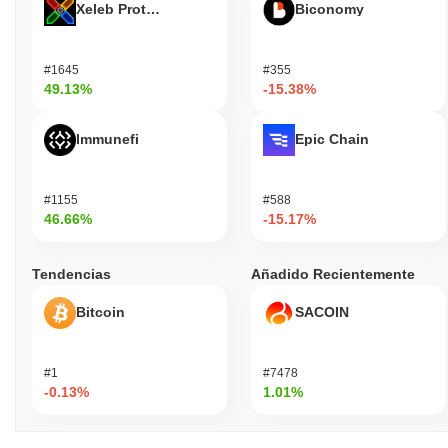
Xeleb Protocol
Biconomy
#1645
#355
49.13%
-15.38%
Immunefi
Epic Chain
#1155
#588
46.66%
-15.17%
Tendencias
Añadido Recientemente
Bitcoin
SACOIN
#1
#7478
-0.13%
1.01%