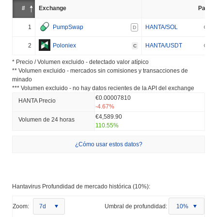
#
Exchange
Par
1
PumpSwap
HANTA/SOL
D
2
Poloniex
HANTA/USDT
C
* Precio / Volumen excluido - detectado valor atípico
** Volumen excluido - mercados sin comisiones y transacciones de
minado
*** Volumen excluido - no hay datos recientes de la API del exchange
€0.00007810
HANTA Precio
-4.67%
€4,589.90
Volumen de 24 horas
110.55%
¿Cómo usar estos datos?
Hantavirus Profundidad de mercado histórica (10%):
Zoom:
7d
Umbral de profundidad:
10%