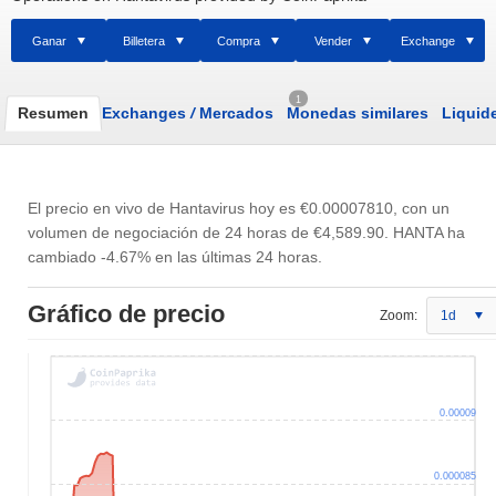
Ganar
Billetera
Compra
Vender
Exchange
1
Resumen
Exchanges
/
Mercados
Monedas similares
Liquid
El precio en vivo de Hantavirus hoy es
€0.00007810
, con un
volumen de negociación de 24 horas de
€4,589.90
. HANTA ha
cambiado -4.67% en las últimas 24 horas.
Gráfico de precio
Zoom:
1d
0.00009
0.000085