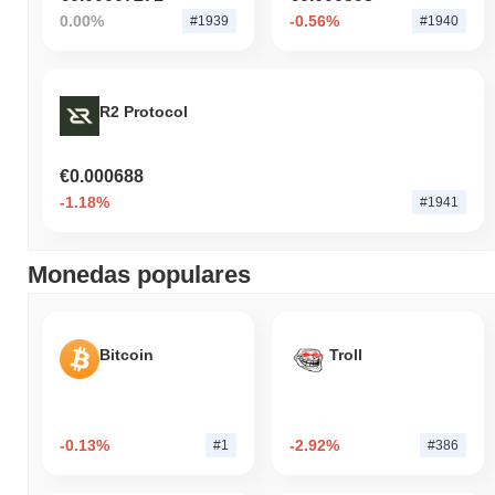
0.00%
-0.56%
#1939
#1940
R2 Protocol
€0.000688
-1.18%
#1941
Monedas populares
Bitcoin
Troll
-0.13%
-2.92%
#1
#386