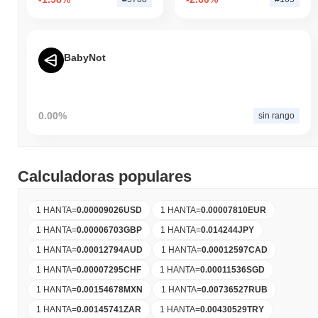
BabyNot
0.00%
sin rango
Calculadoras populares
1 HANTA
=
0.00009026
USD
1 HANTA
=
0.00007810
EUR
1 HANTA
=
0.00006703
GBP
1 HANTA
=
0.014244
JPY
1 HANTA
=
0.00012794
AUD
1 HANTA
=
0.00012597
CAD
1 HANTA
=
0.00007295
CHF
1 HANTA
=
0.00011536
SGD
1 HANTA
=
0.00154678
MXN
1 HANTA
=
0.00736527
RUB
1 HANTA
=
0.00145741
ZAR
1 HANTA
=
0.00430529
TRY