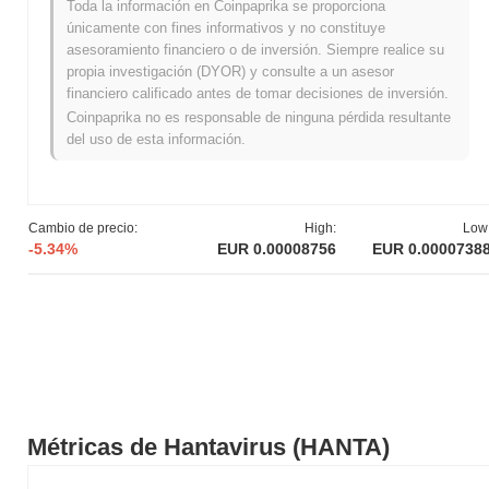
Toda la información en Coinpaprika se proporciona
únicamente con fines informativos y no constituye
Máximo Histórico (ATH):
€0.005685
asesoramiento financiero o de inversión. Siempre realice su
Mínimo Histórico (ATL):
NaN
propia investigación (DYOR) y consulte a un asesor
financiero calificado antes de tomar decisiones de inversión.
Hantavirus se negocia actualmente
~98.63%
por debajo de su
Coinpaprika no es responsable de ninguna pérdida resultante
ATH .
del uso de esta información.
¿Cuál es la capitalización de mercado actual de
Hantavirus?
La capitalización de mercado de Hantavirus es aproximadamente
Cambio de precio:
High:
Low
€78,093.75
, clasificándolo en el puesto #1931 globalmente por
-5.34%
EUR 0.00008756
EUR 0.0000738
tamaño de mercado. Esta cifra se calcula en base a su
suministro circulante de 999 896 460 tokens HANTA.
¿Cómo se está desempeñando Hantavirus en
comparación con el mercado cripto en general?
En los últimos 7 días, Hantavirus ha disminuyó
8.03%
, quedando
por debajo del mercado cripto general que registró una
disminución del
0.06%
. Esto indica un retraso temporal en la
Métricas de Hantavirus (HANTA)
acción del precio de HANTA en relación con el impulso del
mercado más amplio.