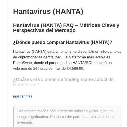
Hantavirus (HANTA)
Hantavirus (HANTA) FAQ – Métricas Clave y
Perspectivas del Mercado
¿Dónde puedo comprar Hantavirus (HANTA)?
Hantavirus (HANTA) está ampliamente disponible en intercambios
de criptomonedas centralized. La plataforma más activa es
PumpSwap, donde el par de trading HANTA/SOL registró un
volumen de 24 horas de más de
€4,589.90
.
¿Cuál es el volumen de trading diario actual de
Hantavirus?
En las últimas 24 horas, el volumen de trading de Hantavirus se
mostrar más
sitúa en
€4,589.90
, mostrando un aumento del
110.55%
en
comparación con el día anterior. Esto sugiere un aumento a corto
plazo en la actividad de trading.
Las criptomonedas son altamente volátiles y conllevan un
riesgo significativo. Puede perder parte o la totalidad de su
¿Cuál es el historial del rango de precios de
inversión.
Hantavirus?