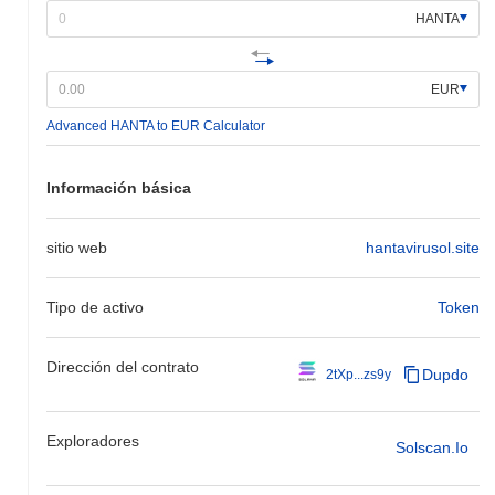
HANTA
EUR
Advanced HANTA to EUR Calculator
Información básica
sitio web
hantavirusol.site
Tipo de activo
Token
Dirección del contrato
Dupdo
2tXp...zs9y
Exploradores
Solscan.io