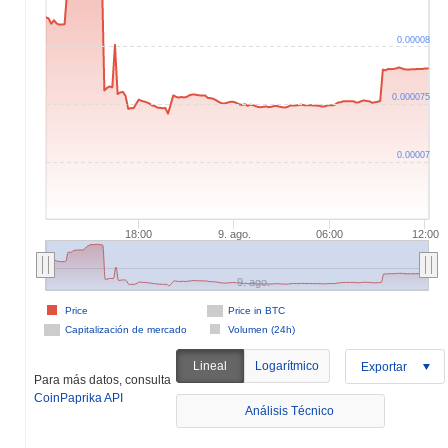
0.00008
0.000075
0.00007
18:00
9. ago.
06:00
12:00
9. ago.
Price
Price in BTC
Capitalización de mercado
Volumen (24h)
Lineal
Logarítmico
Exportar
Para más datos, consulta
CoinPaprika API
Análisis Técnico