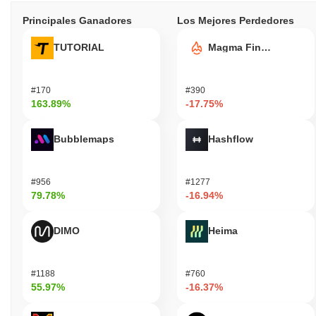
Principales Ganadores
Los Mejores Perdedores
TUTORIAL
Magma Finance
#170
#390
163.89%
-17.75%
Bubblemaps
Hashflow
#956
#1277
79.78%
-16.94%
DIMO
Heima
#1188
#760
55.97%
-16.37%