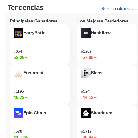
Tendencias
Resumen de mercad
Principales Ganadores
Los Mejores Perdedores
HarryPotterObamaSonic10Inu (ETH)
Hashflow
#654
#1209
52.26%
-57.08%
Fusionist
Bless
#1195
#524
46.72%
-44.12%
Epic Chain
Shardeum
#539
#1718
41.11%
-38.94%