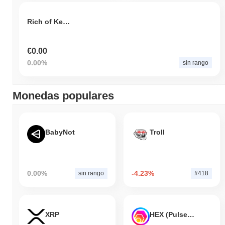
Rich of Key Token
€0.00
0.00%
sin rango
Monedas populares
BabyNot
Troll
0.00%
-4.23%
sin rango
#418
XRP
HEX (Pulsechain)