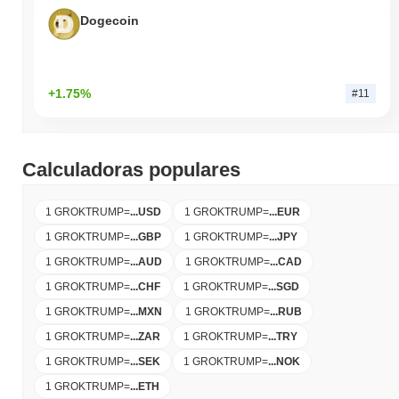
Dogecoin
+1.75%
#11
Calculadoras populares
1 GROKTRUMP
=
...
USD
1 GROKTRUMP
=
...
EUR
1 GROKTRUMP
=
...
GBP
1 GROKTRUMP
=
...
JPY
1 GROKTRUMP
=
...
AUD
1 GROKTRUMP
=
...
CAD
1 GROKTRUMP
=
...
CHF
1 GROKTRUMP
=
...
SGD
1 GROKTRUMP
=
...
MXN
1 GROKTRUMP
=
...
RUB
1 GROKTRUMP
=
...
ZAR
1 GROKTRUMP
=
...
TRY
1 GROKTRUMP
=
...
SEK
1 GROKTRUMP
=
...
NOK
1 GROKTRUMP
=
...
ETH