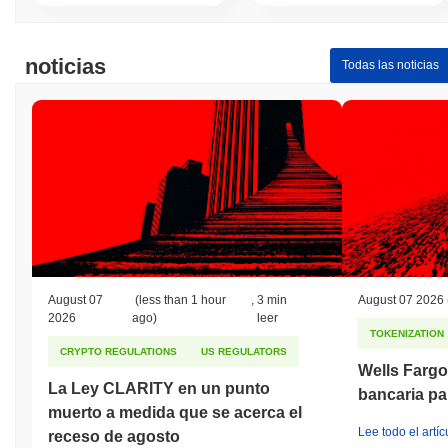
noticias
Todas las noticias
August 07
(less than 1 hour
,
3 min
August 07 2026
2026
ago)
leer
TOKENIZATION
CRYPTO REGULATIONS
US REGULATORS
Wells Fargo
La Ley CLARITY en un punto
bancaria pa
muerto a medida que se acerca el
Lee todo el artíc
receso de agosto