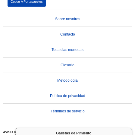
Copiar A Portapapeles
Sobre nosotros
Contacto
Todas las monedas
Glosario
Metodología
Política de privacidad
Términos de servicio
AVISO IMPORTANTE:
Las criptomonedas son altamente volátiles e implican un riesgo
Galletas de Pimiento