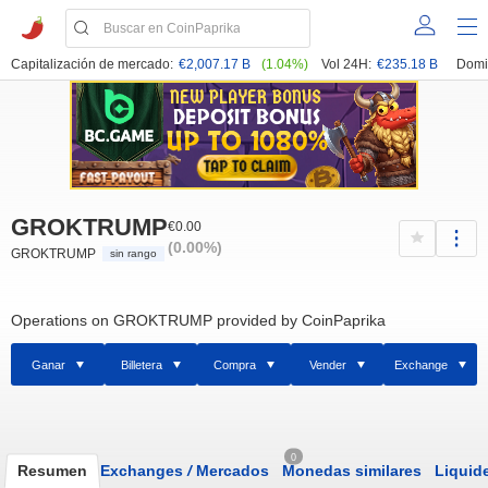
Capitalización de mercado:
€2,007.17 B
(1.04%)
Vol 24H:
€235.18 B
Domi
GROKTRUMP
€0.00
(0.00%)
GROKTRUMP
sin rango
Operations on GROKTRUMP provided by CoinPaprika
Ganar
Billetera
Compra
Vender
Exchange
0
Resumen
Exchanges
/
Mercados
Monedas similares
Liquid