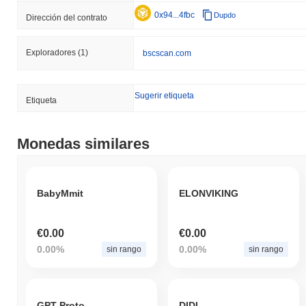
0x94...4fbc
Dupdo
Dirección del contrato
Exploradores
(1)
bscscan.com
Sugerir etiqueta
Etiqueta
Monedas similares
BabyMmit
ELONVIKING
€0.00
€0.00
0.00%
0.00%
sin rango
sin rango
GPT Protocol
DIDI