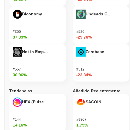
Biconomy
Undeads Games
#355
#526
37.39%
-29.76%
Not in Employment, Education, or Training
Zerobase
#557
#512
36.96%
-23.34%
Tendencias
Añadido Recientemente
HEX (Pulsechain)
SACOIN
#144
#9807
14.16%
1.75%