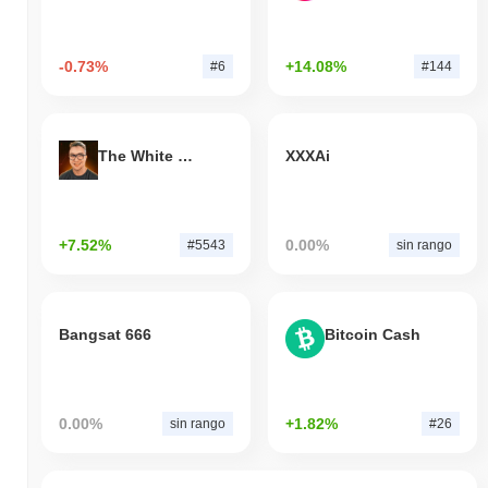
-0.73%
+14.08%
#6
#144
The White Bull
XXXAi
+7.52%
0.00%
#5543
sin rango
Bangsat 666
Bitcoin Cash
0.00%
+1.82%
sin rango
#26