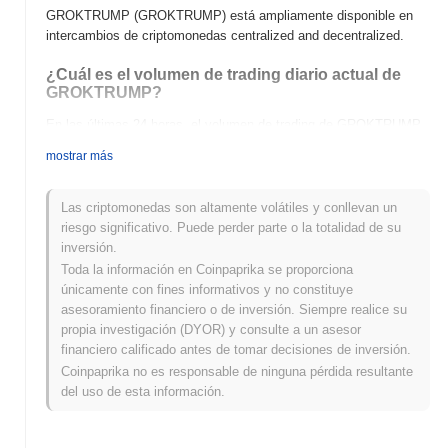
GROKTRUMP (GROKTRUMP) está ampliamente disponible en
intercambios de criptomonedas centralized and decentralized.
¿Cuál es el volumen de trading diario actual de
GROKTRUMP?
En las últimas 24 horas, el volumen de trading de GROKTRUMP
se sitúa en
€0.00
.
mostrar más
¿Cuál es el historial del rango de precios de
GROKTRUMP?
Las criptomonedas son altamente volátiles y conllevan un
riesgo significativo. Puede perder parte o la totalidad de su
Máximo Histórico (ATH):
€0.00000650
inversión.
Mínimo Histórico (ATL):
€0.00
Toda la información en Coinpaprika se proporciona
únicamente con fines informativos y no constituye
GROKTRUMP se negocia actualmente
~100.00%
por debajo de
asesoramiento financiero o de inversión. Siempre realice su
su ATH .
propia investigación (DYOR) y consulte a un asesor
financiero calificado antes de tomar decisiones de inversión.
¿Cómo se está desempeñando GROKTRUMP en
comparación con el mercado cripto en general?
Coinpaprika no es responsable de ninguna pérdida resultante
del uso de esta información.
En los últimos 7 días, GROKTRUMP ha ganó
0.00%
, quedando
por debajo del mercado cripto general que registró una ganancia
del
1.04%
. Esto indica un retraso temporal en la acción del precio