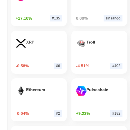
+17.10%
0.00%
#135
sin rango
XRP
Troll
-0.58%
-4.51%
#6
#402
Ethereum
Pulsechain
-0.04%
+9.23%
#2
#182