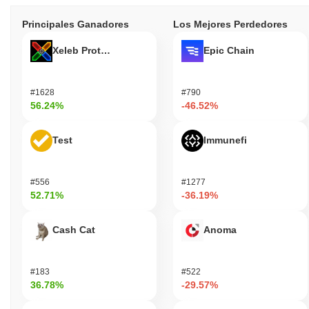
Principales Ganadores
Los Mejores Perdedores
Xeleb Protocol
Epic Chain
#1628
#790
56.24%
-46.52%
Test
Immunefi
#556
#1277
52.71%
-36.19%
Cash Cat
Anoma
#183
#522
36.78%
-29.57%