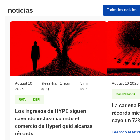
noticias
Todas las noticias
August 10
(less than 1 hour
,
3 min
August 10 2026
2026
ago)
leer
ROBINHOOD
RWA
DEFI
La cadena 
Los ingresos de HYPE siguen
récords mi
cayendo incluso cuando el
cayó un 72
comercio de Hyperliquid alcanza
Lee todo el artíc
récords