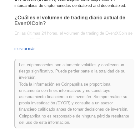
intercambios de criptomonedas centralized and decentralized.
¿Cuál es el volumen de trading diario actual de
EventXCoin?
En las últimas 24 horas, el volumen de trading de EventXCoin se
sitúa en
€0.00
.
mostrar más
¿Cuál es el historial del rango de precios de
EventXCoin?
Las criptomonedas son altamente volátiles y conllevan un
Máximo Histórico (ATH):
€0.001238
riesgo significativo. Puede perder parte o la totalidad de su
Mínimo Histórico (ATL):
€0.00
inversión.
Toda la información en Coinpaprika se proporciona
EventXCoin se negocia actualmente
~5.36%
por debajo de su
únicamente con fines informativos y no constituye
ATH .
asesoramiento financiero o de inversión. Siempre realice su
propia investigación (DYOR) y consulte a un asesor
¿Cómo se está desempeñando EventXCoin en
financiero calificado antes de tomar decisiones de inversión.
comparación con el mercado cripto en general?
Coinpaprika no es responsable de ninguna pérdida resultante
En los últimos 7 días, EventXCoin ha ganó
0.00%
, quedando por
del uso de esta información.
debajo del mercado cripto general que registró una ganancia del
0.53%
. Esto indica un retraso temporal en la acción del precio de
EVENTX en relación con el impulso del mercado más amplio.