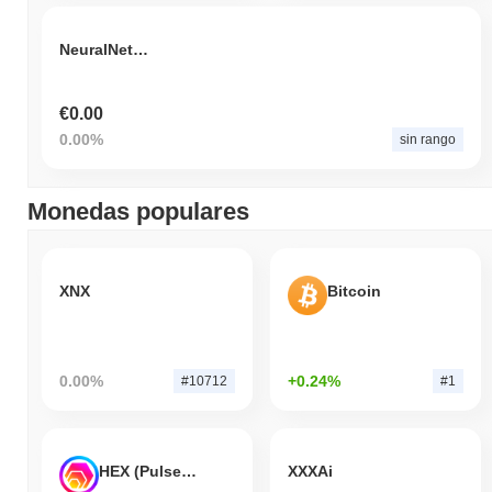
NeuralNetGPT
€0.00
0.00%
sin rango
Monedas populares
XNX
Bitcoin
0.00%
+0.24%
#10712
#1
HEX (Pulsechain)
XXXAi