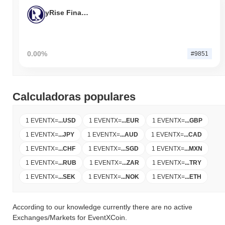
yRise Finance
0.00%
#9851
Calculadoras populares
1 EVENTX
=
...
USD
1 EVENTX
=
...
EUR
1 EVENTX
=
...
GBP
1 EVENTX
=
...
JPY
1 EVENTX
=
...
AUD
1 EVENTX
=
...
CAD
1 EVENTX
=
...
CHF
1 EVENTX
=
...
SGD
1 EVENTX
=
...
MXN
1 EVENTX
=
...
RUB
1 EVENTX
=
...
ZAR
1 EVENTX
=
...
TRY
1 EVENTX
=
...
SEK
1 EVENTX
=
...
NOK
1 EVENTX
=
...
ETH
According to our knowledge currently there are no active
Exchanges/Markets for EventXCoin.