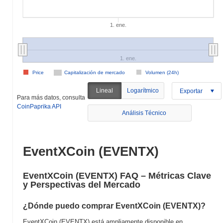
1. ene.
1. ene.
Price
Capitalización de mercado
Volumen (24h)
Lineal
Logarítmico
Exportar
Para más datos, consulta
CoinPaprika API
Análisis Técnico
EventXCoin (EVENTX)
EventXCoin (EVENTX) FAQ – Métricas Clave
y Perspectivas del Mercado
¿Dónde puedo comprar EventXCoin (EVENTX)?
EventXCoin (EVENTX) está ampliamente disponible en