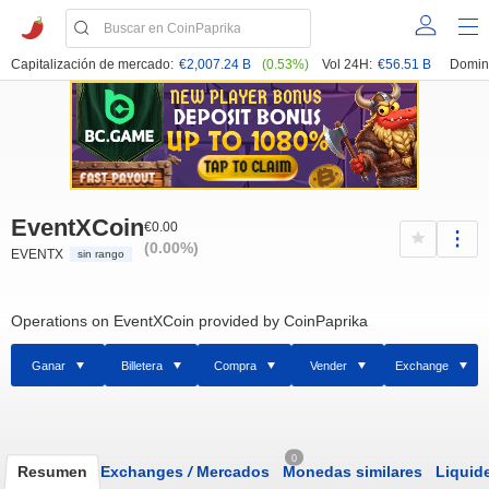
Capitalización de mercado:
€2,007.24 B
(0.53%)
Vol 24H:
€56.51 B
Domin
EventXCoin
€0.00
(0.00%)
EVENTX
sin rango
Operations on EventXCoin provided by CoinPaprika
Ganar
Billetera
Compra
Vender
Exchange
0
Resumen
Exchanges
/
Mercados
Monedas similares
Liquid