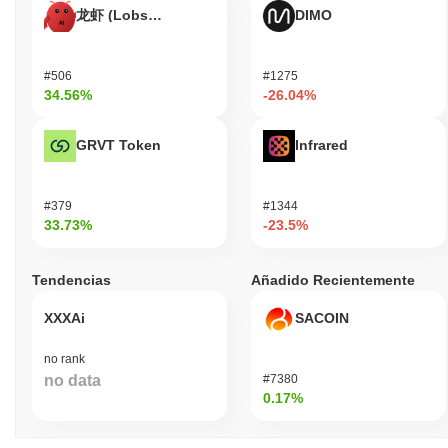
龙虾 (Lobster)
DIMO
#506
#1275
34.56%
-26.04%
GRVT Token
Infrared
#379
#1344
33.73%
-23.5%
Tendencias
Añadido Recientemente
XXXAi
SACOIN
no rank
no data
#7380
0.17%