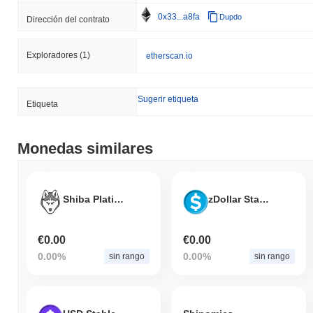
0x33...a8fa
Dupdo
Dirección del contrato
Exploradores
(1)
etherscan.io
Sugerir etiqueta
Etiqueta
Monedas similares
Shiba Platinum
zDollar Stable USD
€0.00
€0.00
0.00%
0.00%
sin rango
sin rango