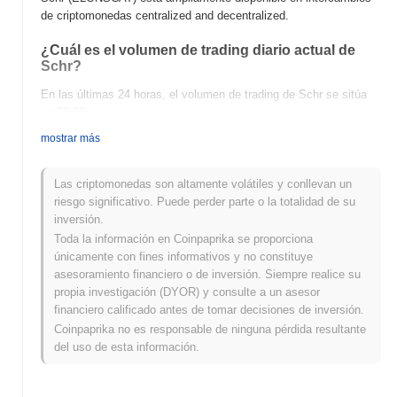
de criptomonedas centralized and decentralized.
¿Cuál es el volumen de trading diario actual de
Schr?
En las últimas 24 horas, el volumen de trading de Schr se sitúa
en
€0.00
.
mostrar más
¿Cuál es el historial del rango de precios de Schr?
Máximo Histórico (ATH):
€0.105842
Las criptomonedas son altamente volátiles y conllevan un
Mínimo Histórico (ATL):
€0.00
riesgo significativo. Puede perder parte o la totalidad de su
inversión.
Schr se negocia actualmente
~97.05%
por debajo de su ATH .
Toda la información en Coinpaprika se proporciona
únicamente con fines informativos y no constituye
¿Cómo se está desempeñando Schr en
asesoramiento financiero o de inversión. Siempre realice su
comparación con el mercado cripto en general?
propia investigación (DYOR) y consulte a un asesor
En los últimos 7 días, Schr ha ganó
0.00%
, quedando por debajo
financiero calificado antes de tomar decisiones de inversión.
del mercado cripto general que registró una ganancia del
0.33%
.
Coinpaprika no es responsable de ninguna pérdida resultante
Esto indica un retraso temporal en la acción del precio de
del uso de esta información.
ELONSCAT en relación con el impulso del mercado más amplio.