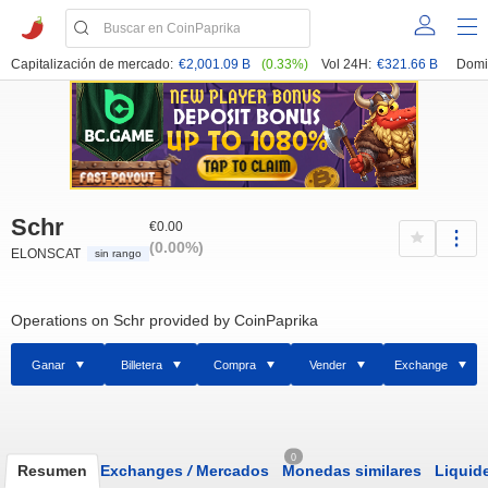
Capitalización de mercado:
€2,001.09 B
(0.33%)
Vol 24H:
€321.66 B
Domi
Schr
€0.00
(0.00%)
ELONSCAT
sin rango
Operations on Schr provided by CoinPaprika
Ganar
Billetera
Compra
Vender
Exchange
0
Resumen
Exchanges
/
Mercados
Monedas similares
Liquid