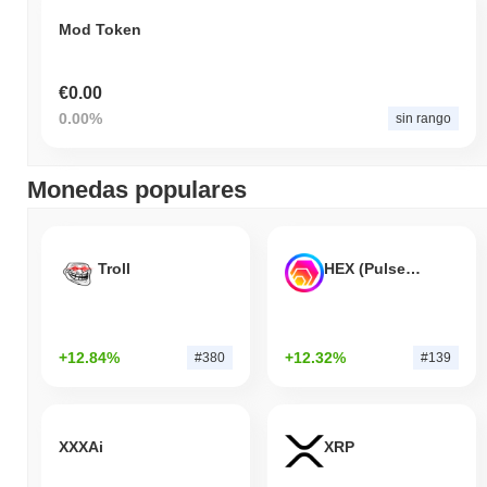
Mod Token
€0.00
0.00%
sin rango
Monedas populares
Troll
HEX (Pulsechain)
+12.84%
+12.32%
#380
#139
XXXAi
XRP