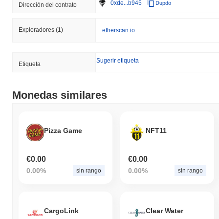
0xde...b945
Dupdo
Dirección del contrato
Exploradores
(1)
etherscan.io
Sugerir etiqueta
Etiqueta
Monedas similares
Pizza Game
NFT11
€0.00
€0.00
0.00%
0.00%
sin rango
sin rango
CargoLink
Clear Water