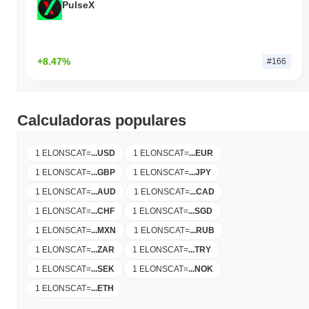
PulseX
+8.47%
#166
Calculadoras populares
1 ELONSCAT
=
...
USD
1 ELONSCAT
=
...
EUR
1 ELONSCAT
=
...
GBP
1 ELONSCAT
=
...
JPY
1 ELONSCAT
=
...
AUD
1 ELONSCAT
=
...
CAD
1 ELONSCAT
=
...
CHF
1 ELONSCAT
=
...
SGD
1 ELONSCAT
=
...
MXN
1 ELONSCAT
=
...
RUB
1 ELONSCAT
=
...
ZAR
1 ELONSCAT
=
...
TRY
1 ELONSCAT
=
...
SEK
1 ELONSCAT
=
...
NOK
1 ELONSCAT
=
...
ETH