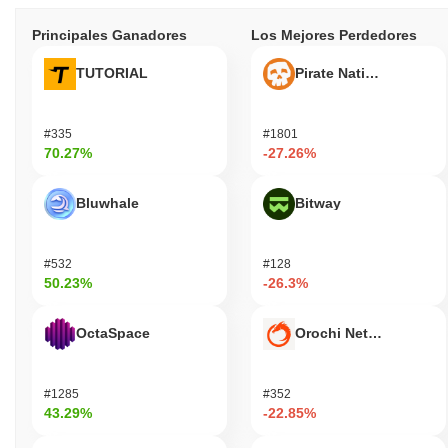
Principales Ganadores
Los Mejores Perdedores
TUTORIAL
Pirate Nation Token
#335
#1801
70.27%
-27.26%
Bluwhale
Bitway
#532
#128
50.23%
-26.3%
OctaSpace
Orochi Network
#1285
#352
43.29%
-22.85%