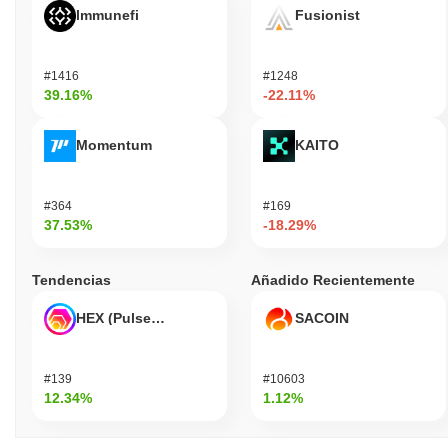
Immunefi
Fusionist
#1416
#1248
39.16%
-22.11%
Momentum
KAITO
#364
#169
37.53%
-18.29%
Tendencias
Añadido Recientemente
HEX (Pulsechain)
SACOIN
#139
#10603
12.34%
1.12%