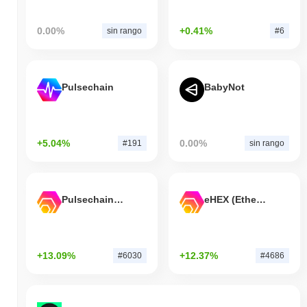
0.00%
+0.41%
sin rango
#6
Pulsechain
BabyNot
+5.04%
0.00%
#191
sin rango
Pulsechain Bridged HEX (Pulsechain)
eHEX (Ethereum)
+13.09%
+12.37%
#6030
#4686