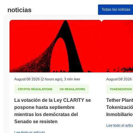
noticias
Todas las noticias
August 08 2026
(2 hours ago)
,
3 min leer
August 08 2026
CRYPTO REGULATIONS
US REGULATORS
TOKENIZATION
La votación de la Ley CLARITY se
Tether Plan
pospone hasta septiembre
Tokenizació
mientras los demócratas del
Inmobiliari
Senado se resisten
Lee todo el artíc
Lee todo el artículo