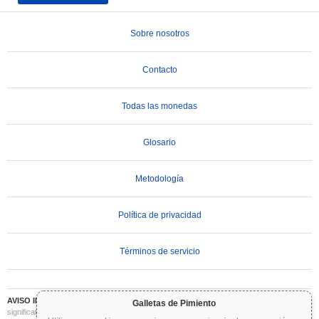
Sobre nosotros
Contacto
Todas las monedas
Glosario
Metodología
Política de privacidad
Términos de servicio
AVISO IMPORTANTE:
Las criptomonedas son altamente volátiles e implican un riesgo
Galletas de Pimiento
significativo. Puede perder parte o la totalidad de su inversión. Toda la información en