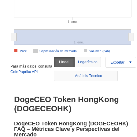
1. ene.
1. ene.
Price
Capitalización de mercado
Volumen (24h)
Lineal
Logarítmico
Exportar
Para más datos, consulta
CoinPaprika API
Análisis Técnico
DogeCEO Token HongKong
(DOGECEOHK)
DogeCEO Token HongKong (DOGECEOHK)
FAQ – Métricas Clave y Perspectivas del
Mercado