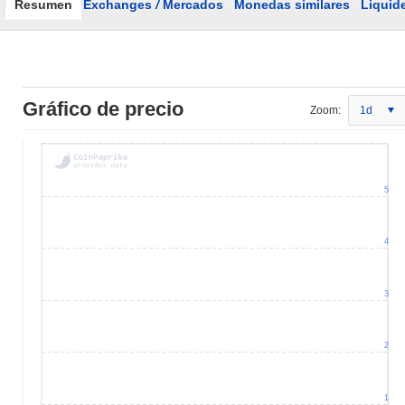
Resumen
Exchanges
/
Mercados
Monedas similares
Liquid
Gráfico de precio
Zoom:
1d
5
4
3
2
1