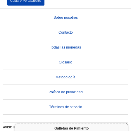
Copiar A Portapapeles
Sobre nosotros
Contacto
Todas las monedas
Glosario
Metodología
Política de privacidad
Términos de servicio
AVISO IMPORTANTE:
Las criptomonedas son altamente volátiles e implican un riesgo
Galletas de Pimiento