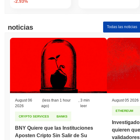
-2.93%
noticias
Todas las noticias
August 06
(less than 1 hour
,
3 min
August 05 2026
2026
ago)
leer
ETHEREUM
CRYPTO SERVICES
BANKS
Investigad
BNY Quiere que las Instituciones
quieren qu
Aposten Cripto Sin Salir de Su
validadores 