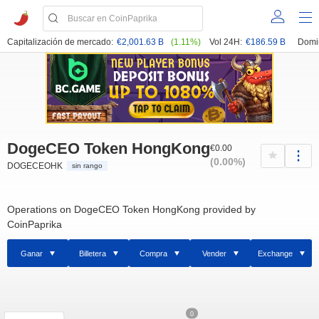
Capitalización de mercado:
€2,001.63 B
(1.11%)
Vol 24H:
€186.59 B
Domi
DogeCEO Token HongKong
€0.00
(0.00%)
DOGECEOHK
sin rango
Operations on DogeCEO Token HongKong provided by
CoinPaprika
Ganar
Billetera
Compra
Vender
Exchange
0