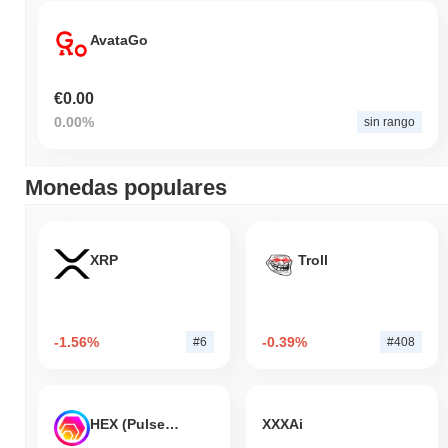
AvataGo
€0.00
0.00%
sin rango
Monedas populares
XRP
Troll
-1.56%
-0.39%
#6
#408
HEX (Pulsechain)
XXXAi