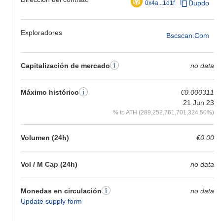
Dupdo
0x4a...1d1f
Exploradores
Bscscan.com
Capitalización de mercado
no data
Máximo histórico
€0.000311
21 Jun 23
% to ATH (289,252,761,701,324.50%)
Volumen (24h)
€0.00
Vol / M Cap (24h)
no data
Monedas en circulación
no data
Update supply form