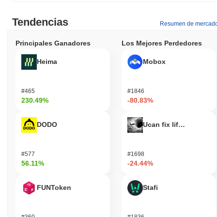
Tendencias
Resumen de mercad
Principales Ganadores
Los Mejores Perdedores
Heima
Mobox
#465
#1846
230.49%
-80.83%
DODO
Ucan fix life in1day
#577
#1698
56.11%
-24.44%
FUNToken
Stafi
#360
#1836