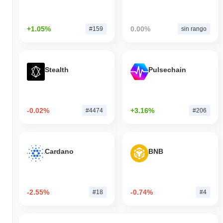
+1.05%
0.00%
#159
sin rango
Stealth
Pulsechain
-0.02%
+3.16%
#4474
#206
Cardano
BNB
-2.55%
-0.74%
#18
#4