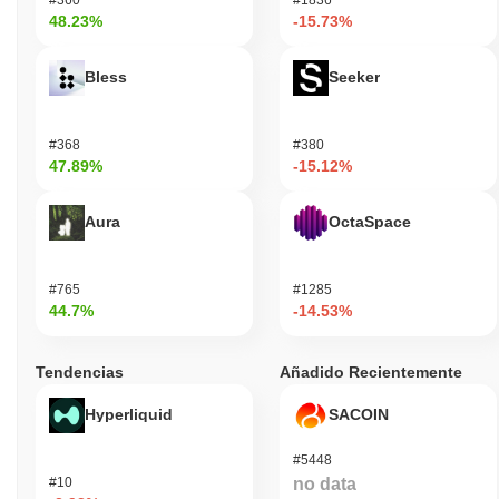
48.23%
-15.73%
Bless
Seeker
#368
#380
47.89%
-15.12%
Aura
OctaSpace
#765
#1285
44.7%
-14.53%
Tendencias
Añadido Recientemente
Hyperliquid
SACOIN
#5448
#10
no data