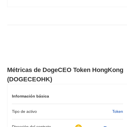
HongKong en comparación con el mercado cripto
en general?
En los últimos 7 días, DogeCEO Token HongKong ha ganó
0.00%
, quedando por debajo del mercado cripto general que
registró una ganancia del
1.11%
. Esto indica un retraso temporal
en la acción del precio de DOGECEOHK en relación con el
impulso del mercado más amplio.
Métricas de DogeCEO Token HongKong
(DOGECEOHK)
Información básica
Tipo de activo
Token
Dirección del contrato