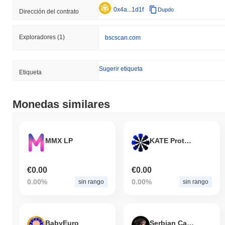
0x4a...1d1f
Dupdo
Dirección del contrato
Exploradores
(1)
bscscan.com
Sugerir etiqueta
Etiqueta
Monedas similares
MMX LP
KATE Protocol
€0.00
€0.00
0.00%
0.00%
sin rango
sin rango
BabyEuro
Serbian Cave Hermit