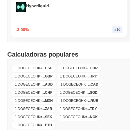
Hyperliquid
-3.00%
#10
Calculadoras populares
1 DOGECEOHK
=
...
USD
1 DOGECEOHK
=
...
EUR
1 DOGECEOHK
=
...
GBP
1 DOGECEOHK
=
...
JPY
1 DOGECEOHK
=
...
AUD
1 DOGECEOHK
=
...
CAD
1 DOGECEOHK
=
...
CHF
1 DOGECEOHK
=
...
SGD
1 DOGECEOHK
=
...
MXN
1 DOGECEOHK
=
...
RUB
1 DOGECEOHK
=
...
ZAR
1 DOGECEOHK
=
...
TRY
1 DOGECEOHK
=
...
SEK
1 DOGECEOHK
=
...
NOK
1 DOGECEOHK
=
...
ETH