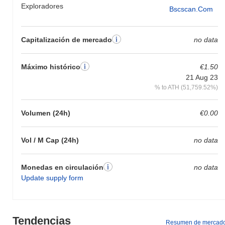
Exploradores
Bscscan.com
Capitalización de mercado
no data
Máximo histórico
€1.50
21 Aug 23
% to ATH (51,759.52%)
Volumen (24h)
€0.00
Vol / M Cap (24h)
no data
Monedas en circulación
no data
Update supply form
Tendencias
Resumen de mercad