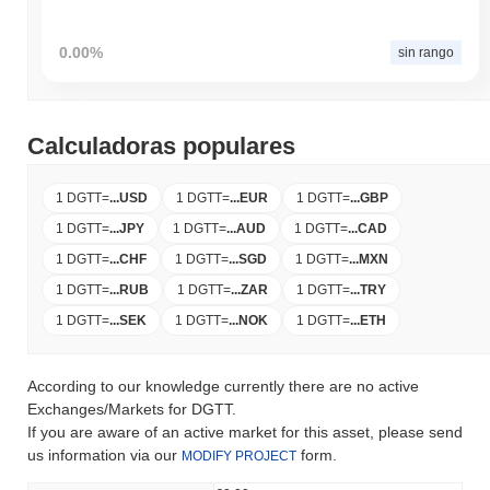
0.00%
sin rango
Calculadoras populares
1 DGTT
=
...
USD
1 DGTT
=
...
EUR
1 DGTT
=
...
GBP
1 DGTT
=
...
JPY
1 DGTT
=
...
AUD
1 DGTT
=
...
CAD
1 DGTT
=
...
CHF
1 DGTT
=
...
SGD
1 DGTT
=
...
MXN
1 DGTT
=
...
RUB
1 DGTT
=
...
ZAR
1 DGTT
=
...
TRY
1 DGTT
=
...
SEK
1 DGTT
=
...
NOK
1 DGTT
=
...
ETH
According to our knowledge currently there are no active
Exchanges/Markets for DGTT.
If you are aware of an active market for this asset, please send
us information via our
form.
MODIFY PROJECT