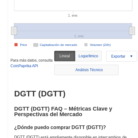
1. ene.
1. ene.
Price
Capitalización de mercado
Volumen (24h)
Lineal
Logarítmico
Exportar
Para más datos, consulta
CoinPaprika API
Análisis Técnico
DGTT (DGTT)
DGTT (DGTT) FAQ – Métricas Clave y
Perspectivas del Mercado
¿Dónde puedo comprar DGTT (DGTT)?
DGTT (DGTT) está ampliamente disponible en intercambios de