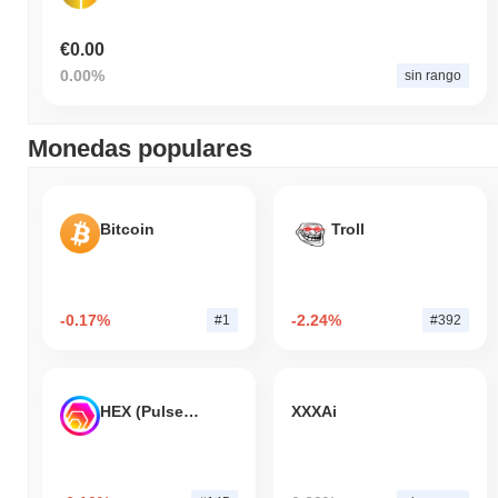
€0.00
0.00%
sin rango
Monedas populares
Bitcoin
Troll
-0.17%
-2.24%
#1
#392
HEX (Pulsechain)
XXXAi