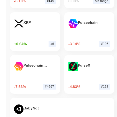
-6.10%
0.00%
#145
sin rango
XRP
Pulsechain
+0.64%
-3.14%
#6
#196
Pulsechain Bridged HEX (Pulsechain)
PulseX
-7.56%
-4.83%
#4697
#168
BabyNot