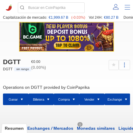
Capitalización de mercado:
€1,999.67 B
(-0.03%)
Vol 24H:
€80.27 B
Domin
DGTT
€0.00
(0.00%)
DGTT
sin rango
Operations on DGTT provided by CoinPaprika
Ganar
Billetera
Compra
Vender
Exchange
0
Resumen
Exchanges
/
Mercados
Monedas similares
Liquid