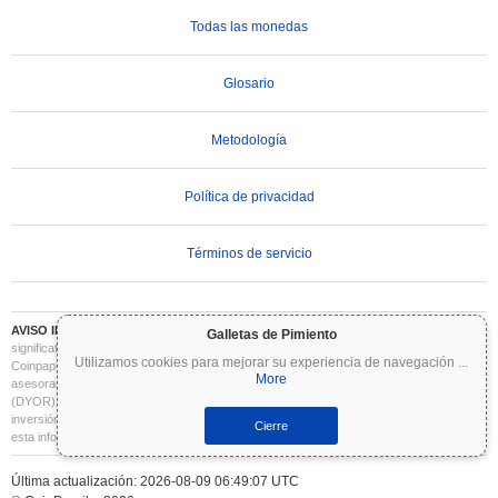
Todas las monedas
Glosario
Metodología
Política de privacidad
Términos de servicio
AVISO IMPORTANTE:
Las criptomonedas son altamente volátiles e implican un riesgo
Galletas de Pimiento
significativo. Puede perder parte o la totalidad de su inversión. Toda la información en
Utilizamos cookies para mejorar su experiencia de navegación
...
Coinpaprika se proporciona únicamente con fines informativos y no constituye
More
asesoramiento financiero o de inversión. Siempre realice su propia investigación
(DYOR) y consulte a un asesor financiero cualificado antes de tomar decisiones de
inversión. Coinpaprika no se hace responsable de las pérdidas derivadas del uso de
Cierre
esta información.
Última actualización: 2026-08-09 06:49:07 UTC