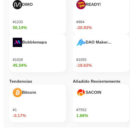
DIMO
READY!
#1233
#964
50.14%
-20.93%
Bubblemaps
DAO Maker Token
#1028
#1055
45.34%
-18.62%
Tendencias
Añadido Recientemente
Bitcoin
SACOIN
#1
#7552
-0.17%
1.66%