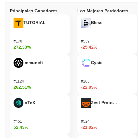
Principales Ganadores
Los Mejores Perdedores
TUTORIAL
Bless
#170
#539
272.33%
-25.42%
Immunefi
Cysic
#1124
#205
262.51%
-22.09%
IoTeX
Zest Protocol
#451
#524
52.43%
-21.92%