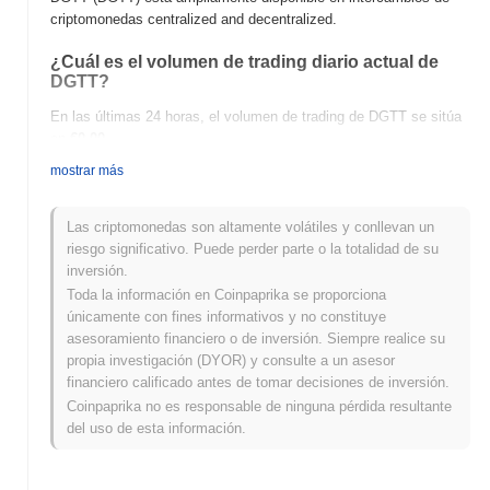
criptomonedas centralized and decentralized.
¿Cuál es el volumen de trading diario actual de
DGTT?
En las últimas 24 horas, el volumen de trading de DGTT se sitúa
en
€0.00
.
mostrar más
¿Cuál es el historial del rango de precios de
DGTT?
Las criptomonedas son altamente volátiles y conllevan un
Máximo Histórico (ATH):
€1.50
riesgo significativo. Puede perder parte o la totalidad de su
Mínimo Histórico (ATL):
€0.00
inversión.
Toda la información en Coinpaprika se proporciona
DGTT se negocia actualmente
~99.81%
por debajo de su ATH .
únicamente con fines informativos y no constituye
asesoramiento financiero o de inversión. Siempre realice su
¿Cómo se está desempeñando DGTT en
propia investigación (DYOR) y consulte a un asesor
comparación con el mercado cripto en general?
financiero calificado antes de tomar decisiones de inversión.
En los últimos 7 días, DGTT ha ganó
0.00%
, superando al
Coinpaprika no es responsable de ninguna pérdida resultante
mercado cripto general que registró una disminución del
0.03%
.
del uso de esta información.
Esto indica un rendimiento sólido en la acción del precio de DGTT
en relación con el impulso del mercado más amplio.